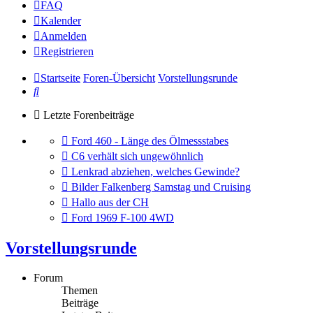
FAQ
Kalender
Anmelden
Registrieren
Startseite
Foren-Übersicht
Vorstellungsrunde
Suche
Letzte Forenbeiträge
Gehe
Ford 460 - Länge des Ölmessstabes
zum
Gehe
C6 verhält sich ungewöhnlich
letzten
zum
Gehe
Lenkrad abziehen, welches Gewinde?
Beitrag
letzten
zum
Gehe
Bilder Falkenberg Samstag und Cruising
Beitrag
letzten
zum
Gehe
Hallo aus der CH
Beitrag
letzten
zum
Gehe
Ford 1969 F-100 4WD
Beitrag
letzten
zum
Beitrag
letzten
Vorstellungsrunde
Beitrag
Forum
Themen
Beiträge