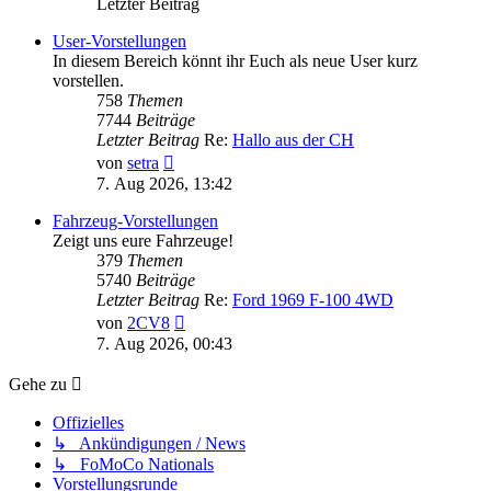
Letzter Beitrag
User-Vorstellungen
In diesem Bereich könnt ihr Euch als neue User kurz
vorstellen.
758
Themen
7744
Beiträge
Letzter Beitrag
Re:
Hallo aus der CH
Neuester
von
setra
Beitrag
7. Aug 2026, 13:42
Fahrzeug-Vorstellungen
Zeigt uns eure Fahrzeuge!
379
Themen
5740
Beiträge
Letzter Beitrag
Re:
Ford 1969 F-100 4WD
Neuester
von
2CV8
Beitrag
7. Aug 2026, 00:43
Gehe zu
Offizielles
↳ Ankündigungen / News
↳ FoMoCo Nationals
Vorstellungsrunde