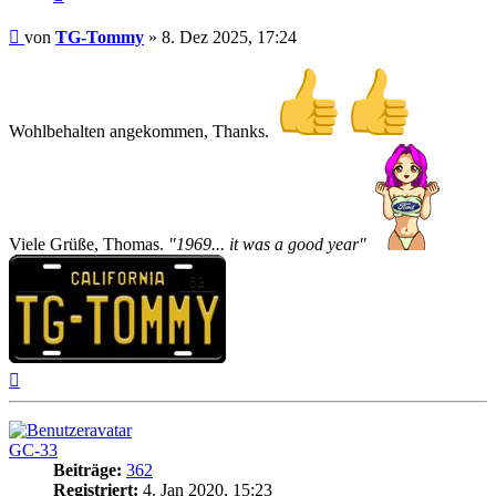
Beitrag
von
TG-Tommy
»
8. Dez 2025, 17:24
Wohlbehalten angekommen, Thanks.
Viele Grüße, Thomas.
"1969... it was a good year"
Nach
oben
GC-33
Beiträge:
362
Registriert:
4. Jan 2020, 15:23