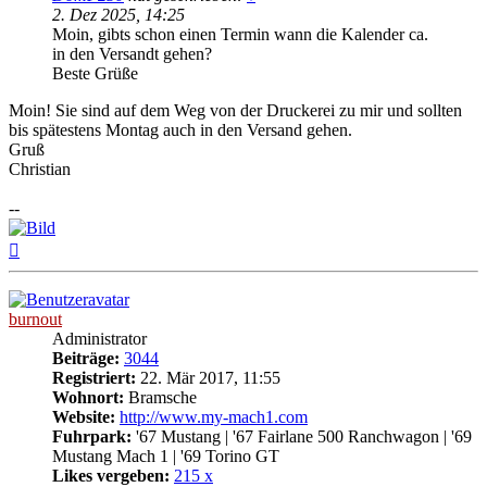
2. Dez 2025, 14:25
Moin, gibts schon einen Termin wann die Kalender ca.
in den Versandt gehen?
Beste Grüße
Moin! Sie sind auf dem Weg von der Druckerei zu mir und sollten
bis spätestens Montag auch in den Versand gehen.
Gruß
Christian
--
Nach
oben
burnout
Administrator
Beiträge:
3044
Registriert:
22. Mär 2017, 11:55
Wohnort:
Bramsche
Website:
http://www.my-mach1.com
Fuhrpark:
'67 Mustang | '67 Fairlane 500 Ranchwagon | '69
Mustang Mach 1 | '69 Torino GT
Likes vergeben:
215 x