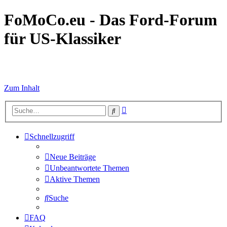
FoMoCo.eu - Das Ford-Forum
für US-Klassiker
☮ STOP WAR
Zum Inhalt
Erweiterte
Suche
Suche
Schnellzugriff
Neue Beiträge
Unbeantwortete Themen
Aktive Themen
Suche
FAQ