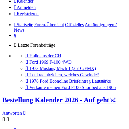
Kalender
Anmelden
Registrieren
Startseite
Foren-Übersicht
Offizielles
Ankündigungen /
News
Suche
Letzte Forenbeiträge
Gehe
Hallo aus der CH
zum
Gehe
Ford 1969 F-100 4WD
letzten
zum
Gehe
1973 Mustang Mach 1 (351C/FMX)
Beitrag
letzten
zum
Gehe
Lenkrad abziehen, welches Gewinde?
Beitrag
letzten
zum
Gehe
1978 Ford Econoline Briefeintrag Lautstärke
Beitrag
letzten
zum
Gehe
Verkaufe meinen Ford F100 Shortbed aus 1965
Beitrag
letzten
zum
Beitrag
letzten
Bestellung Kalender 2026 - Auf geht's!
Beitrag
Antworten