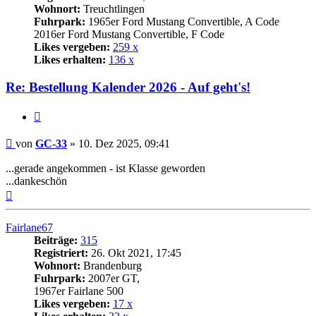
Wohnort:
Treuchtlingen
Fuhrpark:
1965er Ford Mustang Convertible, A Code
2016er Ford Mustang Convertible, F Code
Likes vergeben:
259 x
Likes erhalten:
136 x
Re: Bestellung Kalender 2026 - Auf geht's!
Zitat
Beitrag
von
GC-33
»
10. Dez 2025, 09:41
...gerade angekommen - ist Klasse geworden
...dankeschön
Nach
oben
Fairlane67
Beiträge:
315
Registriert:
26. Okt 2021, 17:45
Wohnort:
Brandenburg
Fuhrpark:
2007er GT,
1967er Fairlane 500
Likes vergeben:
17 x