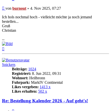
Beitrag
von
burnout
»
4. Nov 2025, 07:27
Ich hols nochmal hoch - vielleicht möchte ja noch jemand
bestellen...
Gruß
Christian
--
Nach
oben
Snickers
Beiträge:
1024
Registriert:
8. Jun 2022, 09:31
Wohnort:
Heilbronn
Fuhrpark:
MarkIV Continental
Likes vergeben:
1413 x
Likes erhalten:
502 x
Re: Bestellung Kalender 2026 - Auf geht's!
Zitat