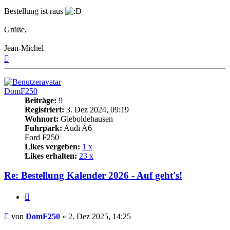
Bestellung ist raus
Grüße,
Jean-Michel
Nach
oben
DomF250
Beiträge:
9
Registriert:
3. Dez 2024, 09:19
Wohnort:
Gieboldehausen
Fuhrpark:
Audi A6
Ford F250
Likes vergeben:
1 x
Likes erhalten:
23 x
Re: Bestellung Kalender 2026 - Auf geht's!
Zitat
Beitrag
von
DomF250
»
2. Dez 2025, 14:25