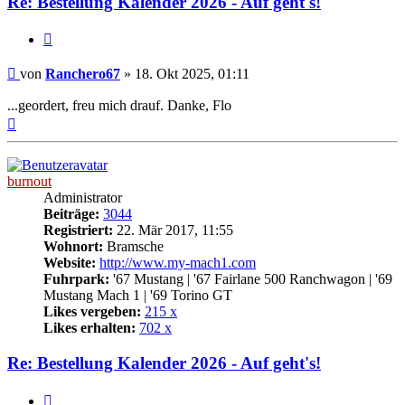
Re: Bestellung Kalender 2026 - Auf geht's!
Zitat
Beitrag
von
Ranchero67
»
18. Okt 2025, 01:11
...geordert, freu mich drauf. Danke, Flo
Nach
oben
burnout
Administrator
Beiträge:
3044
Registriert:
22. Mär 2017, 11:55
Wohnort:
Bramsche
Website:
http://www.my-mach1.com
Fuhrpark:
'67 Mustang | '67 Fairlane 500 Ranchwagon | '69
Mustang Mach 1 | '69 Torino GT
Likes vergeben:
215 x
Likes erhalten:
702 x
Re: Bestellung Kalender 2026 - Auf geht's!
Zitat