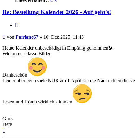
Likes erhalten:
32 x
Re: Bestellung Kalender 2026 - Auf geht's!
Zitat
Beitrag
von
Fairlane67
»
10. Dez 2025, 11:43
Heute Kalender unbeschädigt in Empfang genommen🥳.
Wie immer klasse Bilder.
Dankeschön
Leider überlegen viele NUR am 1.April, ob die Nachrichten die sie
Lesen und Hören wirklich stimmen
Gruß
Dete
Nach
oben