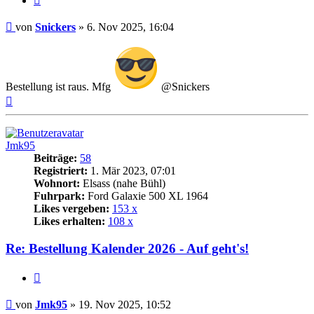
Beitrag
von
Snickers
»
6. Nov 2025, 16:04
Bestellung ist raus. Mfg
@Snickers
Nach
oben
Jmk95
Beiträge:
58
Registriert:
1. Mär 2023, 07:01
Wohnort:
Elsass (nahe Bühl)
Fuhrpark:
Ford Galaxie 500 XL 1964
Likes vergeben:
153 x
Likes erhalten:
108 x
Re: Bestellung Kalender 2026 - Auf geht's!
Zitat
Beitrag
von
Jmk95
»
19. Nov 2025, 10:52