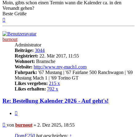
Moin, gibts schon einen Termin wann die Kalender ca. in den
Versandt gehen?
Beste Grüße
Nach
oben
burnout
Administrator
Beiträge:
3044
Registriert:
22. Mär 2017, 11:55
Wohnort:
Bramsche
Website:
http://www.my-mach1.com
Fuhrpark:
'67 Mustang | '67 Fairlane 500 Ranchwagon | '69
Mustang Mach 1 | '69 Torino GT
Likes vergeben:
215 x
Likes erhalten:
702 x
Re: Bestellung Kalender 2026 - Auf geht's!
Zitat
Beitrag
von
burnout
»
2. Dez 2025, 18:55
DomF250
hat geschrieben:
↑