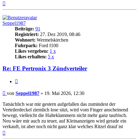
Nach
oben
Seppel1987
Beiträge:
91
Registriert:
27. Dez 2019, 08:46
Wohnort:
Wermelskirchen
Fuhrpark:
Ford f100
Likes vergeben:
1 x
Likes erhalten:
5 x
Re: FE Pertronix 3 Zündverteiler
Zitat
Beitrag
von
Seppel1987
»
19. Mai 2026, 12:30
Tatsächlich war mir gestern aufgefallen das zumindest der
Verteilerdeckel ziemlich lose sitzt, wird vom Finger anscheinend
bewegt, vielleicht die Halteklammern nicht mehr ganz taufrisch.
Neu wäre mir auch zu teuer, auf Kleinanzeigen wird gerade ein
verkauft, ist aber noch nicht ganz klar welches Ritzel drauf ist
Nach
oben