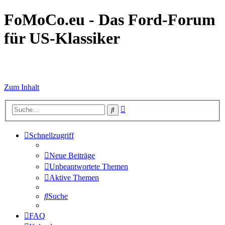
FoMoCo.eu - Das Ford-Forum
für US-Klassiker
☮ STOP WAR
Zum Inhalt
Erweiterte
Suche
Suche
Schnellzugriff
Neue Beiträge
Unbeantwortete Themen
Aktive Themen
Suche
FAQ