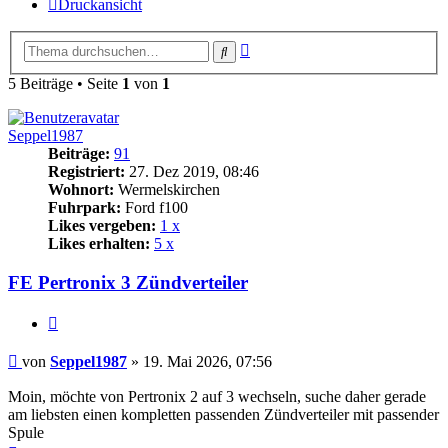
Druckansicht
Erweiterte
Suche
Suche
5 Beiträge • Seite
1
von
1
Seppel1987
Beiträge:
91
Registriert:
27. Dez 2019, 08:46
Wohnort:
Wermelskirchen
Fuhrpark:
Ford f100
Likes vergeben:
1 x
Likes erhalten:
5 x
FE Pertronix 3 Zündverteiler
Zitat
Beitrag
von
Seppel1987
»
19. Mai 2026, 07:56
Moin, möchte von Pertronix 2 auf 3 wechseln, suche daher gerade
am liebsten einen kompletten passenden Zündverteiler mit passender
Spule