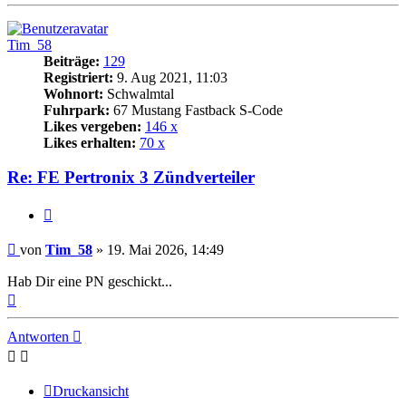
oben
Tim_58
Beiträge:
129
Registriert:
9. Aug 2021, 11:03
Wohnort:
Schwalmtal
Fuhrpark:
67 Mustang Fastback S-Code
Likes vergeben:
146 x
Likes erhalten:
70 x
Re: FE Pertronix 3 Zündverteiler
Zitat
Beitrag
von
Tim_58
»
19. Mai 2026, 14:49
Hab Dir eine PN geschickt...
Nach
oben
Antworten
Druckansicht