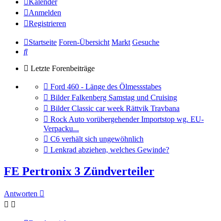
Kalender
Anmelden
Registrieren
Startseite
Foren-Übersicht
Markt
Gesuche
Suche
Letzte Forenbeiträge
Gehe
Ford 460 - Länge des Ölmessstabes
zum
Gehe
Bilder Falkenberg Samstag und Cruising
letzten
zum
Gehe
Bilder Classic car week Rättvik Travbana
Beitrag
letzten
zum
Gehe
Rock Auto vorübergehender Importstop wg. EU-
Beitrag
letzten
zum
Verpacku...
Beitrag
letzten
Gehe
C6 verhält sich ungewöhnlich
Beitrag
zum
Gehe
Lenkrad abziehen, welches Gewinde?
letzten
zum
Beitrag
letzten
FE Pertronix 3 Zündverteiler
Beitrag
Antworten