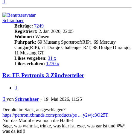
Nach
oben
Schraubaer
Beiträge:
7249
Registriert:
2. Jan 2020, 22:05
Wohnort:
Winsen
Fuhrpark:
69 Mustang Sportsroof(RIP), 69 Mercury
Cougar(RIP), 71 Dodge Challenger R/T, 98 Dodge Durango,
11 Mustang GT
Likes vergeben:
31 x
Likes erhalten:
1270 x
Re: FE Pertronix 3 Zündverteiler
Zitat
Beitrag
von
Schraubaer
»
19. Mai 2026, 11:25
Der alte im Sack, ausgeschlagen?
https://pertronixbrands.com/products/pe ... y2wjc3Q25T
Nur das Modul etwa noch die Hälfte!
Sage, was wahr ist, trinke, was klar ist, esse, was gar ist und #%*,
was da ist!!!