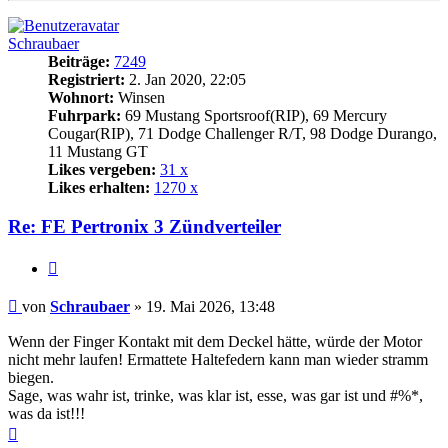
Schraubaer
Beiträge:
7249
Registriert:
2. Jan 2020, 22:05
Wohnort:
Winsen
Fuhrpark:
69 Mustang Sportsroof(RIP), 69 Mercury
Cougar(RIP), 71 Dodge Challenger R/T, 98 Dodge Durango,
11 Mustang GT
Likes vergeben:
31 x
Likes erhalten:
1270 x
Re: FE Pertronix 3 Zündverteiler
Zitat
Beitrag
von
Schraubaer
»
19. Mai 2026, 13:48
Wenn der Finger Kontakt mit dem Deckel hätte, würde der Motor
nicht mehr laufen! Ermattete Haltefedern kann man wieder stramm
biegen.
Sage, was wahr ist, trinke, was klar ist, esse, was gar ist und #%*,
was da ist!!!
Nach