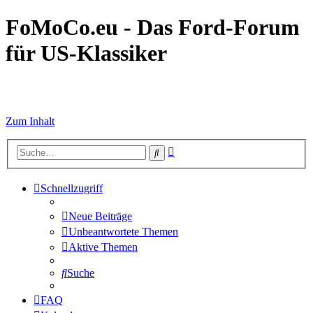
FoMoCo.eu - Das Ford-Forum
für US-Klassiker
☮ STOP WAR
Zum Inhalt
Erweiterte
Suche
Suche
Schnellzugriff
Neue Beiträge
Unbeantwortete Themen
Aktive Themen
Suche
FAQ