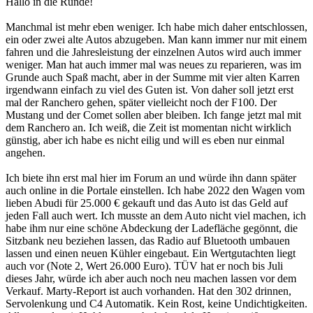
Hallo in die Runde!
Manchmal ist mehr eben weniger. Ich habe mich daher entschlossen,
ein oder zwei alte Autos abzugeben. Man kann immer nur mit einem
fahren und die Jahresleistung der einzelnen Autos wird auch immer
weniger. Man hat auch immer mal was neues zu reparieren, was im
Grunde auch Spaß macht, aber in der Summe mit vier alten Karren
irgendwann einfach zu viel des Guten ist. Von daher soll jetzt erst
mal der Ranchero gehen, später vielleicht noch der F100. Der
Mustang und der Comet sollen aber bleiben. Ich fange jetzt mal mit
dem Ranchero an. Ich weiß, die Zeit ist momentan nicht wirklich
günstig, aber ich habe es nicht eilig und will es eben nur einmal
angehen.
Ich biete ihn erst mal hier im Forum an und würde ihn dann später
auch online in die Portale einstellen. Ich habe 2022 den Wagen vom
lieben Abudi für 25.000 € gekauft und das Auto ist das Geld auf
jeden Fall auch wert. Ich musste an dem Auto nicht viel machen, ich
habe ihm nur eine schöne Abdeckung der Ladefläche gegönnt, die
Sitzbank neu beziehen lassen, das Radio auf Bluetooth umbauen
lassen und einen neuen Kühler eingebaut. Ein Wertgutachten liegt
auch vor (Note 2, Wert 26.000 Euro). TÜV hat er noch bis Juli
dieses Jahr, würde ich aber auch noch neu machen lassen vor dem
Verkauf. Marty-Report ist auch vorhanden. Hat den 302 drinnen,
Servolenkung und C4 Automatik. Kein Rost, keine Undichtigkeiten.