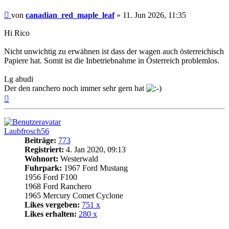
Beitrag
von
canadian_red_maple_leaf
»
11. Jun 2026, 11:35
Hi Rico
Nicht unwichtig zu erwähnen ist dass der wagen auch österreichisch
Papiere hat. Somit ist die Inbetriebnahme in Österreich problemlos.
Lg abudi
Der den ranchero noch immer sehr gern hat
Nach
oben
Laubfrosch56
Beiträge:
773
Registriert:
4. Jan 2020, 09:13
Wohnort:
Westerwald
Fuhrpark:
1967 Ford Mustang
1956 Ford F100
1968 Ford Ranchero
1965 Mercury Comet Cyclone
Likes vergeben:
751 x
Likes erhalten:
280 x