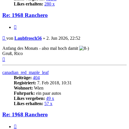
Likes erhalten:
280 x
Re: 1968 Ranchero
Zitat
Beitrag
von
Laubfrosch56
»
2. Jun 2026, 22:52
Anfang des Monats - also mal hoch damit
Gruß, Rico
Nach
oben
canadian_red_maple_leaf
Beiträge:
404
Registriert:
7. Feb 2018, 10:31
Wohnort:
Wien
Fuhrpark:
ein paar autos
Likes vergeben:
49 x
Likes erhalten:
57 x
Re: 1968 Ranchero
Zitat