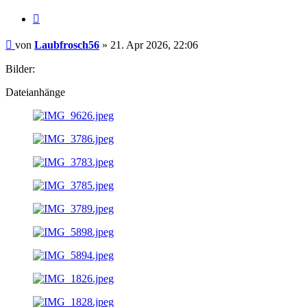
Zitat
Beitrag
von
Laubfrosch56
»
21. Apr 2026, 22:06
Bilder:
Dateianhänge