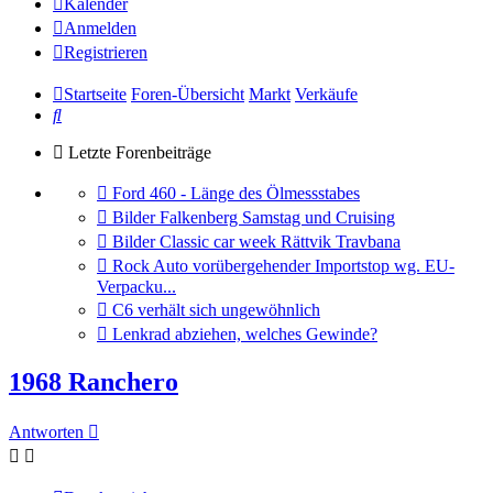
Kalender
Anmelden
Registrieren
Startseite
Foren-Übersicht
Markt
Verkäufe
Suche
Letzte Forenbeiträge
Gehe
Ford 460 - Länge des Ölmessstabes
zum
Gehe
Bilder Falkenberg Samstag und Cruising
letzten
zum
Gehe
Bilder Classic car week Rättvik Travbana
Beitrag
letzten
zum
Gehe
Rock Auto vorübergehender Importstop wg. EU-
Beitrag
letzten
zum
Verpacku...
Beitrag
letzten
Gehe
C6 verhält sich ungewöhnlich
Beitrag
zum
Gehe
Lenkrad abziehen, welches Gewinde?
letzten
zum
Beitrag
letzten
1968 Ranchero
Beitrag
Antworten