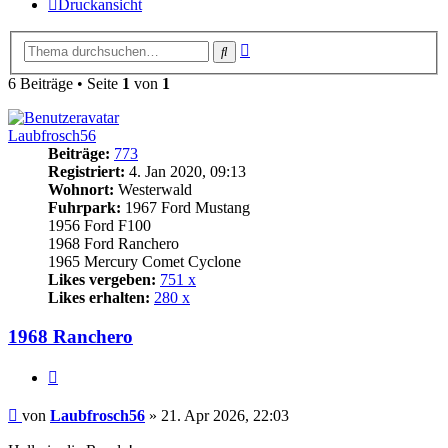
Druckansicht
Erweiterte
Suche
Suche
6 Beiträge • Seite
1
von
1
Laubfrosch56
Beiträge:
773
Registriert:
4. Jan 2020, 09:13
Wohnort:
Westerwald
Fuhrpark:
1967 Ford Mustang
1956 Ford F100
1968 Ford Ranchero
1965 Mercury Comet Cyclone
Likes vergeben:
751 x
Likes erhalten:
280 x
1968 Ranchero
Zitat
Beitrag
von
Laubfrosch56
»
21. Apr 2026, 22:03