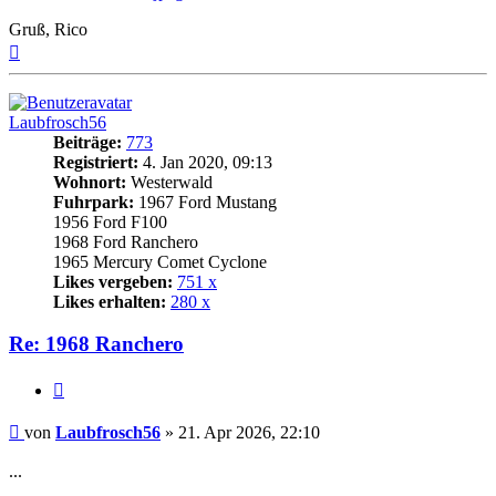
Gruß, Rico
Nach
oben
Laubfrosch56
Beiträge:
773
Registriert:
4. Jan 2020, 09:13
Wohnort:
Westerwald
Fuhrpark:
1967 Ford Mustang
1956 Ford F100
1968 Ford Ranchero
1965 Mercury Comet Cyclone
Likes vergeben:
751 x
Likes erhalten:
280 x
Re: 1968 Ranchero
Zitat
Beitrag
von
Laubfrosch56
»
21. Apr 2026, 22:10
...