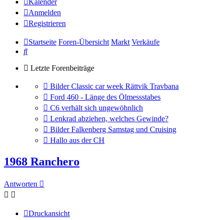
Kalender
Anmelden
Registrieren
Startseite
Foren-Übersicht
Markt
Verkäufe
Suche
Letzte Forenbeiträge
Gehe
Bilder Classic car week Rättvik Travbana
zum
Gehe
Ford 460 - Länge des Ölmessstabes
letzten
zum
Gehe
C6 verhält sich ungewöhnlich
Beitrag
letzten
zum
Gehe
Lenkrad abziehen, welches Gewinde?
Beitrag
letzten
zum
Gehe
Bilder Falkenberg Samstag und Cruising
Beitrag
letzten
zum
Gehe
Hallo aus der CH
Beitrag
letzten
zum
Beitrag
letzten
1968 Ranchero
Beitrag
Antworten
Druckansicht