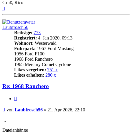
Gruß, Rico
Nach
oben
Laubfrosch56
Beiträge:
773
Registriert:
4. Jan 2020, 09:13
Wohnort:
Westerwald
Fuhrpark:
1967 Ford Mustang
1956 Ford F100
1968 Ford Ranchero
1965 Mercury Comet Cyclone
Likes vergeben:
751 x
Likes erhalten:
280 x
Re: 1968 Ranchero
Zitat
Beitrag
von
Laubfrosch56
»
21. Apr 2026, 22:10
...
Dateianhänge