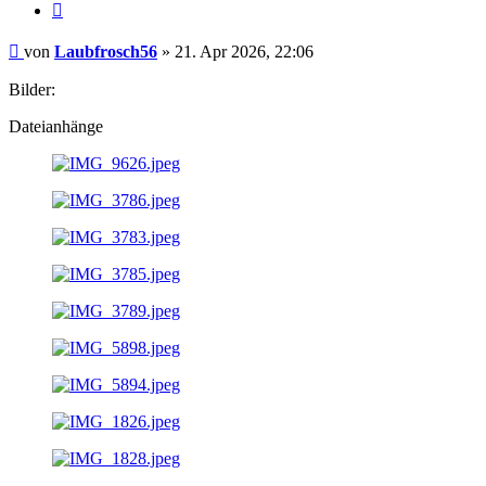
Zitat
Beitrag
von
Laubfrosch56
»
21. Apr 2026, 22:06
Bilder:
Dateianhänge