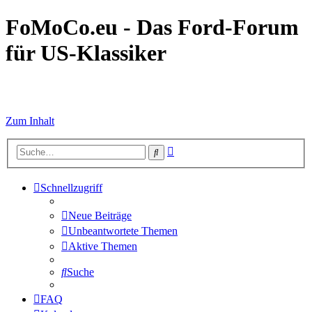
FoMoCo.eu - Das Ford-Forum
für US-Klassiker
☮ STOP WAR
Zum Inhalt
Erweiterte
Suche
Suche
Schnellzugriff
Neue Beiträge
Unbeantwortete Themen
Aktive Themen
Suche
FAQ