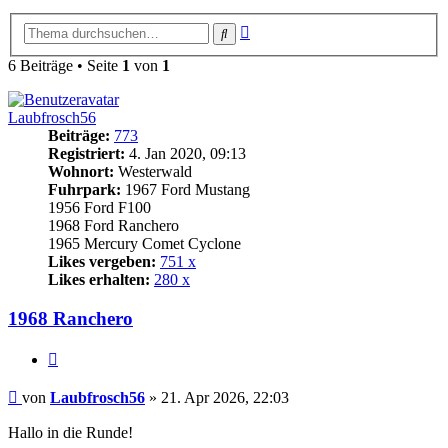
Erweiterte
Suche
Suche
6 Beiträge • Seite
1
von
1
Laubfrosch56
Beiträge:
773
Registriert:
4. Jan 2020, 09:13
Wohnort:
Westerwald
Fuhrpark:
1967 Ford Mustang
1956 Ford F100
1968 Ford Ranchero
1965 Mercury Comet Cyclone
Likes vergeben:
751 x
Likes erhalten:
280 x
1968 Ranchero
Zitat
Beitrag
von
Laubfrosch56
»
21. Apr 2026, 22:03
Hallo in die Runde!