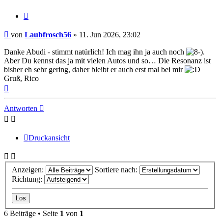
Zitat
Beitrag
von
Laubfrosch56
»
11. Jun 2026, 23:02
Danke Abudi - stimmt natürlich! Ich mag ihn ja auch noch
.
Aber Du kennst das ja mit vielen Autos und so… Die Resonanz ist
bisher eh sehr gering, daher bleibt er auch erst mal bei mir
Gruß, Rico
Nach
oben
Antworten
Druckansicht
Anzeigen:
Sortiere nach:
Richtung:
6 Beiträge • Seite
1
von
1