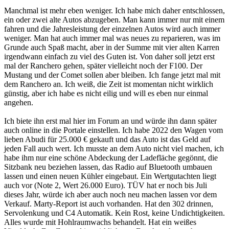
Manchmal ist mehr eben weniger. Ich habe mich daher entschlossen,
ein oder zwei alte Autos abzugeben. Man kann immer nur mit einem
fahren und die Jahresleistung der einzelnen Autos wird auch immer
weniger. Man hat auch immer mal was neues zu reparieren, was im
Grunde auch Spaß macht, aber in der Summe mit vier alten Karren
irgendwann einfach zu viel des Guten ist. Von daher soll jetzt erst
mal der Ranchero gehen, später vielleicht noch der F100. Der
Mustang und der Comet sollen aber bleiben. Ich fange jetzt mal mit
dem Ranchero an. Ich weiß, die Zeit ist momentan nicht wirklich
günstig, aber ich habe es nicht eilig und will es eben nur einmal
angehen.
Ich biete ihn erst mal hier im Forum an und würde ihn dann später
auch online in die Portale einstellen. Ich habe 2022 den Wagen vom
lieben Abudi für 25.000 € gekauft und das Auto ist das Geld auf
jeden Fall auch wert. Ich musste an dem Auto nicht viel machen, ich
habe ihm nur eine schöne Abdeckung der Ladefläche gegönnt, die
Sitzbank neu beziehen lassen, das Radio auf Bluetooth umbauen
lassen und einen neuen Kühler eingebaut. Ein Wertgutachten liegt
auch vor (Note 2, Wert 26.000 Euro). TÜV hat er noch bis Juli
dieses Jahr, würde ich aber auch noch neu machen lassen vor dem
Verkauf. Marty-Report ist auch vorhanden. Hat den 302 drinnen,
Servolenkung und C4 Automatik. Kein Rost, keine Undichtigkeiten.
Alles wurde mit Hohlraumwachs behandelt. Hat ein weißes