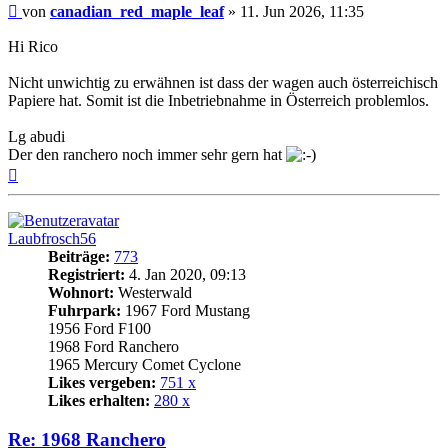
Beitrag
von
canadian_red_maple_leaf
»
11. Jun 2026, 11:35
Hi Rico
Nicht unwichtig zu erwähnen ist dass der wagen auch österreichisch
Papiere hat. Somit ist die Inbetriebnahme in Österreich problemlos.
Lg abudi
Der den ranchero noch immer sehr gern hat
Nach
oben
Laubfrosch56
Beiträge:
773
Registriert:
4. Jan 2020, 09:13
Wohnort:
Westerwald
Fuhrpark:
1967 Ford Mustang
1956 Ford F100
1968 Ford Ranchero
1965 Mercury Comet Cyclone
Likes vergeben:
751 x
Likes erhalten:
280 x
Re: 1968 Ranchero