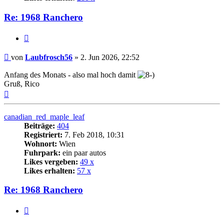
Re: 1968 Ranchero
Zitat
Beitrag
von
Laubfrosch56
»
2. Jun 2026, 22:52
Anfang des Monats - also mal hoch damit
Gruß, Rico
Nach
oben
canadian_red_maple_leaf
Beiträge:
404
Registriert:
7. Feb 2018, 10:31
Wohnort:
Wien
Fuhrpark:
ein paar autos
Likes vergeben:
49 x
Likes erhalten:
57 x
Re: 1968 Ranchero
Zitat