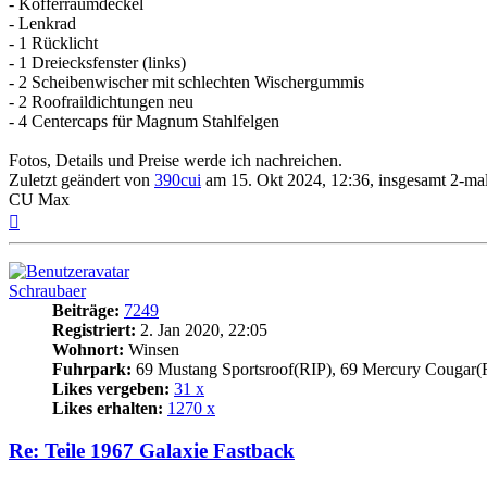
- Kofferraumdeckel
- Lenkrad
- 1 Rücklicht
- 1 Dreiecksfenster (links)
- 2 Scheibenwischer mit schlechten Wischergummis
- 2 Roofraildichtungen neu
- 4 Centercaps für Magnum Stahlfelgen
Fotos, Details und Preise werde ich nachreichen.
Zuletzt geändert von
390cui
am 15. Okt 2024, 12:36, insgesamt 2-mal
CU Max
Nach
oben
Schraubaer
Beiträge:
7249
Registriert:
2. Jan 2020, 22:05
Wohnort:
Winsen
Fuhrpark:
69 Mustang Sportsroof(RIP), 69 Mercury Cougar(
Likes vergeben:
31 x
Likes erhalten:
1270 x
Re: Teile 1967 Galaxie Fastback