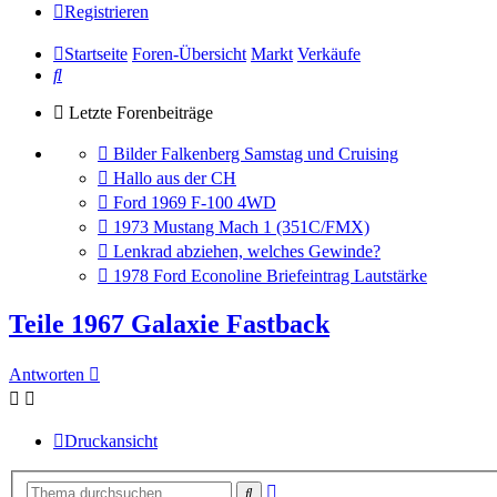
Registrieren
Startseite
Foren-Übersicht
Markt
Verkäufe
Suche
Letzte Forenbeiträge
Gehe
Bilder Falkenberg Samstag und Cruising
zum
Gehe
Hallo aus der CH
letzten
zum
Gehe
Ford 1969 F-100 4WD
Beitrag
letzten
zum
Gehe
1973 Mustang Mach 1 (351C/FMX)
Beitrag
letzten
zum
Gehe
Lenkrad abziehen, welches Gewinde?
Beitrag
letzten
zum
Gehe
1978 Ford Econoline Briefeintrag Lautstärke
Beitrag
letzten
zum
Beitrag
letzten
Teile 1967 Galaxie Fastback
Beitrag
Antworten
Druckansicht
Erweiterte
Suche