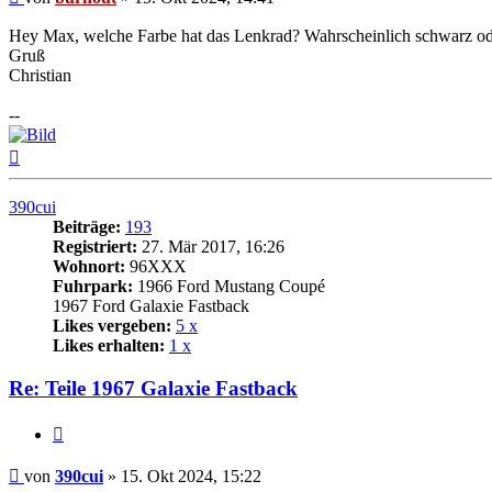
Hey Max, welche Farbe hat das Lenkrad? Wahrscheinlich schwarz o
Gruß
Christian
--
Nach
oben
390cui
Beiträge:
193
Registriert:
27. Mär 2017, 16:26
Wohnort:
96XXX
Fuhrpark:
1966 Ford Mustang Coupé
1967 Ford Galaxie Fastback
Likes vergeben:
5 x
Likes erhalten:
1 x
Re: Teile 1967 Galaxie Fastback
Zitat
Beitrag
von
390cui
»
15. Okt 2024, 15:22