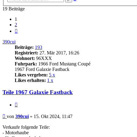
Suche
19 Beiträge
1
2
Nächste
390cui
Beiträge:
193
Registriert:
27. Mär 2017, 16:26
Wohnort:
96XXX
Fuhrpark:
1966 Ford Mustang Coupé
1967 Ford Galaxie Fastback
Likes vergeben:
5 x
Likes erhalten:
1 x
Teile 1967 Galaxie Fastback
Zitat
Beitrag
von
390cui
»
15. Okt 2024, 11:47
Verkaufe folgende Teile:
- Motorhaube