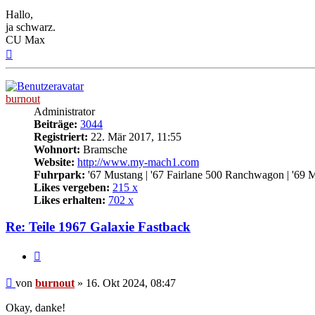
Hallo,
ja schwarz.
CU Max
Nach
oben
burnout
Administrator
Beiträge:
3044
Registriert:
22. Mär 2017, 11:55
Wohnort:
Bramsche
Website:
http://www.my-mach1.com
Fuhrpark:
'67 Mustang | '67 Fairlane 500 Ranchwagon | '69 
Likes vergeben:
215 x
Likes erhalten:
702 x
Re: Teile 1967 Galaxie Fastback
Zitat
Beitrag
von
burnout
»
16. Okt 2024, 08:47
Okay, danke!