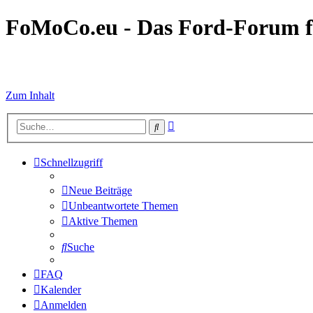
FoMoCo.eu - Das Ford-Forum f
☮ STOP WAR
Zum Inhalt
Erweiterte
Suche
Suche
Schnellzugriff
Neue Beiträge
Unbeantwortete Themen
Aktive Themen
Suche
FAQ
Kalender
Anmelden