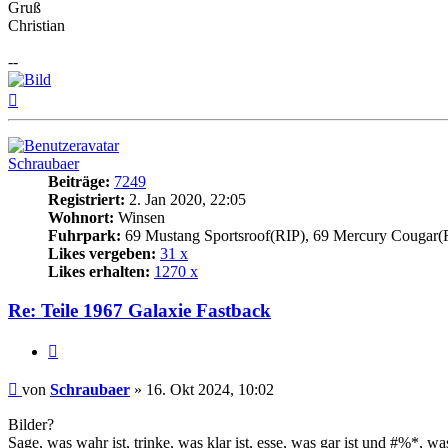
Gruß
Christian
--
Nach
oben
Schraubaer
Beiträge:
7249
Registriert:
2. Jan 2020, 22:05
Wohnort:
Winsen
Fuhrpark:
69 Mustang Sportsroof(RIP), 69 Mercury Cougar(
Likes vergeben:
31 x
Likes erhalten:
1270 x
Re: Teile 1967 Galaxie Fastback
Zitat
Beitrag
von
Schraubaer
»
16. Okt 2024, 10:02
Bilder?
Sage, was wahr ist, trinke, was klar ist, esse, was gar ist und #%*, was