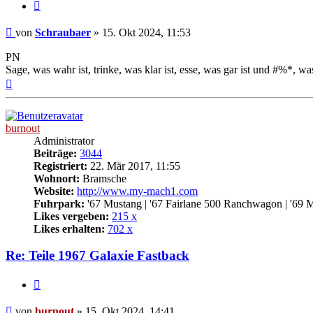
Zitat
Beitrag
von
Schraubaer
»
15. Okt 2024, 11:53
PN
Sage, was wahr ist, trinke, was klar ist, esse, was gar ist und #%*, was
Nach
oben
burnout
Administrator
Beiträge:
3044
Registriert:
22. Mär 2017, 11:55
Wohnort:
Bramsche
Website:
http://www.my-mach1.com
Fuhrpark:
'67 Mustang | '67 Fairlane 500 Ranchwagon | '69 
Likes vergeben:
215 x
Likes erhalten:
702 x
Re: Teile 1967 Galaxie Fastback
Zitat
Beitrag
von
burnout
»
15. Okt 2024, 14:41