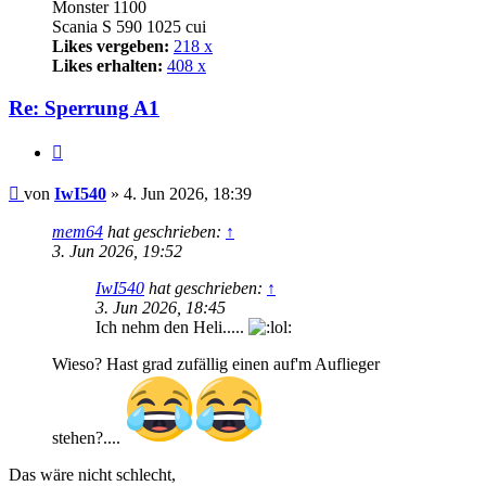
Monster 1100
Scania S 590 1025 cui
Likes vergeben:
218 x
Likes erhalten:
408 x
Re: Sperrung A1
Zitat
Beitrag
von
IwI540
»
4. Jun 2026, 18:39
mem64
hat geschrieben:
↑
3. Jun 2026, 19:52
IwI540
hat geschrieben:
↑
3. Jun 2026, 18:45
Ich nehm den Heli.....
Wieso? Hast grad zufällig einen auf'm Auflieger
stehen?....
Das wäre nicht schlecht,