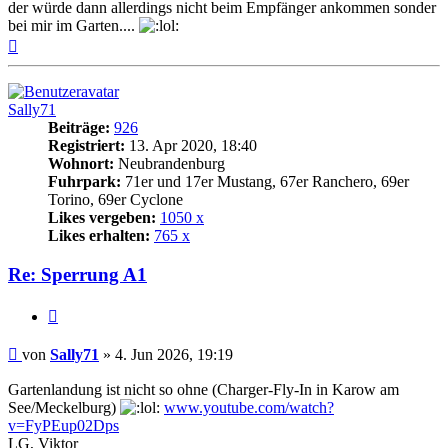
der würde dann allerdings nicht beim Empfänger ankommen sonder
bei mir im Garten....
Nach
oben
Sally71
Beiträge:
926
Registriert:
13. Apr 2020, 18:40
Wohnort:
Neubrandenburg
Fuhrpark:
71er und 17er Mustang, 67er Ranchero, 69er
Torino, 69er Cyclone
Likes vergeben:
1050 x
Likes erhalten:
765 x
Re: Sperrung A1
Zitat
Beitrag
von
Sally71
»
4. Jun 2026, 19:19
Gartenlandung ist nicht so ohne (Charger-Fly-In in Karow am
See/Meckelburg)
www.youtube.com/watch?
v=FyPEup02Dps
LG, Viktor