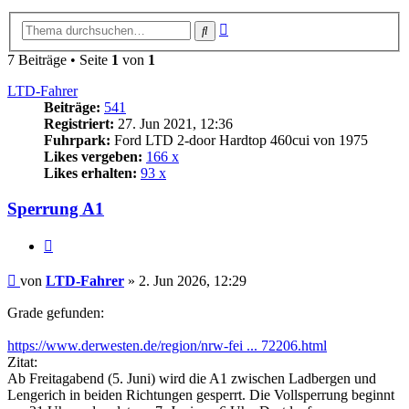
Erweiterte
Suche
Suche
7 Beiträge • Seite
1
von
1
LTD-Fahrer
Beiträge:
541
Registriert:
27. Jun 2021, 12:36
Fuhrpark:
Ford LTD 2-door Hardtop 460cui von 1975
Likes vergeben:
166 x
Likes erhalten:
93 x
Sperrung A1
Zitat
Beitrag
von
LTD-Fahrer
»
2. Jun 2026, 12:29
Grade gefunden:
https://www.derwesten.de/region/nrw-fei ... 72206.html
Zitat:
Ab Freitagabend (5. Juni) wird die A1 zwischen Ladbergen und
Lengerich in beiden Richtungen gesperrt. Die Vollsperrung beginnt