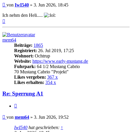
Beitrag
von
IwI540
»
3. Jun 2026, 18:45
Ich nehm den Heli.....
Nach
oben
mem64
Beiträge:
1865
Registriert:
26. Jul 2019, 17:25
Wohnort:
Ochtrup
Website:
https://www.early-mustang.de
Fuhrpark:
64 1/2 Mustang Cabrio
70 Mustang Cabrio "Projekt"
Likes vergeben:
367 x
Likes erhalten:
354 x
Re: Sperrung A1
Zitat
Beitrag
von
mem64
»
3. Jun 2026, 19:52
IwI540
hat geschrieben:
↑