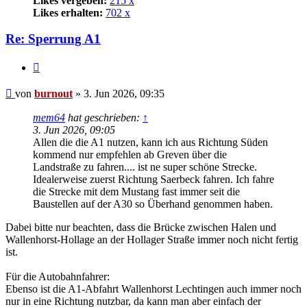
Likes vergeben:
215 x
Likes erhalten:
702 x
Re: Sperrung A1
Zitat
Beitrag
von
burnout
»
3. Jun 2026, 09:35
mem64
hat geschrieben:
↑
3. Jun 2026, 09:05
Allen die die A1 nutzen, kann ich aus Richtung Süden
kommend nur empfehlen ab Greven über die
Landstraße zu fahren.... ist ne super schöne Strecke.
Idealerweise zuerst Richtung Saerbeck fahren. Ich fahre
die Strecke mit dem Mustang fast immer seit die
Baustellen auf der A30 so Überhand genommen haben.
Dabei bitte nur beachten, dass die Brücke zwischen Halen und
Wallenhorst-Hollage an der Hollager Straße immer noch nicht fertig
ist.
Für die Autobahnfahrer:
Ebenso ist die A1-Abfahrt Wallenhorst Lechtingen auch immer noch
nur in eine Richtung nutzbar, da kann man aber einfach der