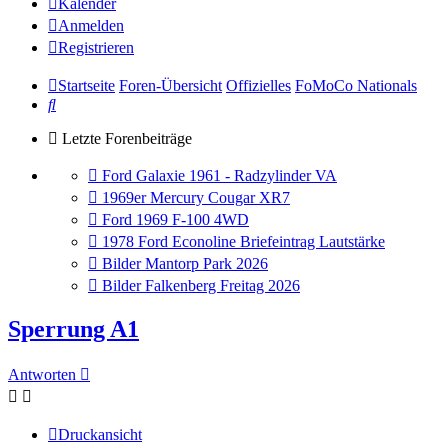
Kalender
Anmelden
Registrieren
Startseite
Foren-Übersicht
Offizielles
FoMoCo Nationals
Suche
Letzte Forenbeiträge
Gehe
Ford Galaxie 1961 - Radzylinder VA
zum
Gehe
1969er Mercury Cougar XR7
letzten
zum
Gehe
Ford 1969 F-100 4WD
Beitrag
letzten
zum
Gehe
1978 Ford Econoline Briefeintrag Lautstärke
Beitrag
letzten
zum
Gehe
Bilder Mantorp Park 2026
Beitrag
letzten
zum
Gehe
Bilder Falkenberg Freitag 2026
Beitrag
letzten
zum
Beitrag
letzten
Sperrung A1
Beitrag
Antworten
Druckansicht