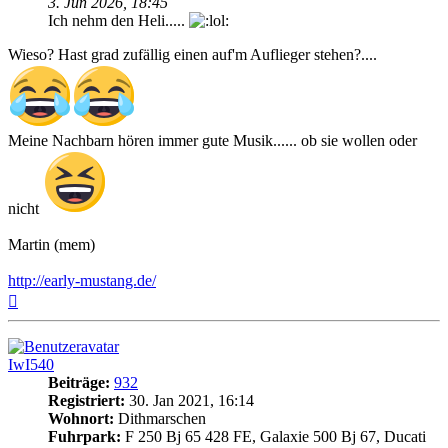
3. Jun 2026, 18:45
Ich nehm den Heli.....
Wieso? Hast grad zufällig einen auf'm Auflieger stehen?....
Meine Nachbarn hören immer gute Musik...... ob sie wollen oder
nicht
Martin (mem)
http://early-mustang.de/
Nach
oben
IwI540
Beiträge:
932
Registriert:
30. Jan 2021, 16:14
Wohnort:
Dithmarschen
Fuhrpark:
F 250 Bj 65 428 FE, Galaxie 500 Bj 67, Ducati