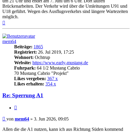
um 21 Uhr und endet am 7. Juni um 6 Uhr. Dort laufen
Brückenarbeiten. Der Verkehr wird über die Umleitungen U91 und
U18 geführt. Wegen des Ausflugsverkehrs sind längere Wartezeiten
möglich.
Nach
oben
mem64
Beiträge:
1865
Registriert:
26. Jul 2019, 17:25
Wohnort:
Ochtrup
Website:
https://www.early-mustang.de
Fuhrpark:
64 1/2 Mustang Cabrio
70 Mustang Cabrio "Projekt"
Likes vergeben:
367 x
Likes erhalten:
354 x
Re: Sperrung A1
Zitat
Beitrag
von
mem64
»
3. Jun 2026, 09:05
Allen die die A1 nutzen, kann ich aus Richtung Süden kommend