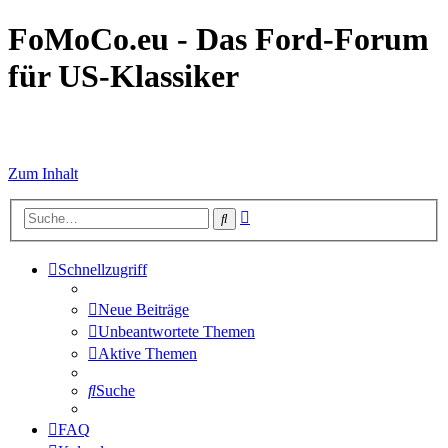
FoMoCo.eu - Das Ford-Forum
für US-Klassiker
☮ STOP WAR
Zum Inhalt
Erweiterte
Suche
Suche
Schnellzugriff
Neue Beiträge
Unbeantwortete Themen
Aktive Themen
Suche
FAQ