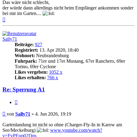
Das wäre nicht schlecht,
der würde dann allerdings nicht beim Empfänger ankommen sonder
bei mir im Garten....
Nach
oben
Sally71
Beiträge:
927
Registriert:
13. Apr 2020, 18:40
Wohnort:
Neubrandenburg
Fuhrpark:
71er und 17er Mustang, 67er Ranchero, 69er
Torino, 69er Cyclone
Likes vergeben:
1052 x
Likes erhalten:
766 x
Re: Sperrung A1
Zitat
Beitrag
von
Sally71
»
4. Jun 2026, 19:19
Gartenlandung ist nicht so ohne (Charger-Fly-In in Karow am
See/Meckelburg)
www.youtube.com/watch?
v=FyPEup02Dps