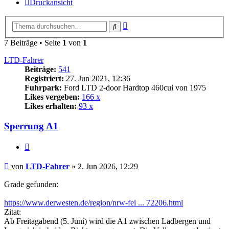
Druckansicht
Erweiterte
Suche
Suche
7 Beiträge • Seite
1
von
1
LTD-Fahrer
Beiträge:
541
Registriert:
27. Jun 2021, 12:36
Fuhrpark:
Ford LTD 2-door Hardtop 460cui von 1975
Likes vergeben:
166 x
Likes erhalten:
93 x
Sperrung A1
Zitat
Beitrag
von
LTD-Fahrer
»
2. Jun 2026, 12:29
Grade gefunden:
https://www.derwesten.de/region/nrw-fei ... 72206.html
Zitat:
Ab Freitagabend (5. Juni) wird die A1 zwischen Ladbergen und