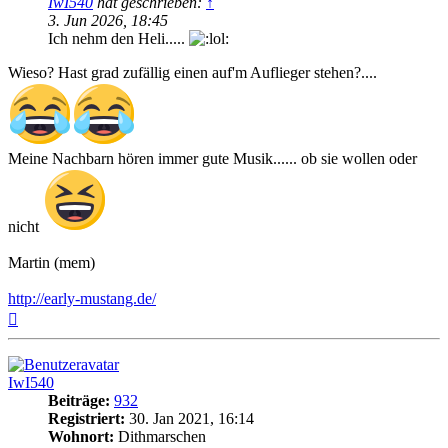
IwI540
hat geschrieben:
↑
3. Jun 2026, 18:45
Ich nehm den Heli.....
Wieso? Hast grad zufällig einen auf'm Auflieger stehen?....
Meine Nachbarn hören immer gute Musik...... ob sie wollen oder
nicht
Martin (mem)
http://early-mustang.de/
Nach
oben
IwI540
Beiträge:
932
Registriert:
30. Jan 2021, 16:14
Wohnort:
Dithmarschen