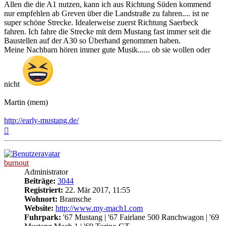
Allen die die A1 nutzen, kann ich aus Richtung Süden kommend
nur empfehlen ab Greven über die Landstraße zu fahren.... ist ne
super schöne Strecke. Idealerweise zuerst Richtung Saerbeck
fahren. Ich fahre die Strecke mit dem Mustang fast immer seit die
Baustellen auf der A30 so Überhand genommen haben.
Meine Nachbarn hören immer gute Musik...... ob sie wollen oder
nicht
Martin (mem)
http://early-mustang.de/
Nach
oben
burnout
Administrator
Beiträge:
3044
Registriert:
22. Mär 2017, 11:55
Wohnort:
Bramsche
Website:
http://www.my-mach1.com
Fuhrpark:
'67 Mustang | '67 Fairlane 500 Ranchwagon | '69