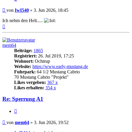
Beitrag
von
IwI540
»
3. Jun 2026, 18:45
Ich nehm den Heli.....
Nach
oben
mem64
Beiträge:
1865
Registriert:
26. Jul 2019, 17:25
Wohnort:
Ochtrup
Website:
https://www.early-mustang.de
Fuhrpark:
64 1/2 Mustang Cabrio
70 Mustang Cabrio "Projekt"
Likes vergeben:
367 x
Likes erhalten:
354 x
Re: Sperrung A1
Zitat
Beitrag
von
mem64
»
3. Jun 2026, 19:52