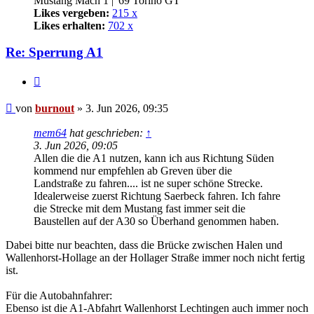
Mustang Mach 1 | '69 Torino GT
Likes vergeben:
215 x
Likes erhalten:
702 x
Re: Sperrung A1
Zitat
Beitrag
von
burnout
»
3. Jun 2026, 09:35
mem64
hat geschrieben:
↑
3. Jun 2026, 09:05
Allen die die A1 nutzen, kann ich aus Richtung Süden
kommend nur empfehlen ab Greven über die
Landstraße zu fahren.... ist ne super schöne Strecke.
Idealerweise zuerst Richtung Saerbeck fahren. Ich fahre
die Strecke mit dem Mustang fast immer seit die
Baustellen auf der A30 so Überhand genommen haben.
Dabei bitte nur beachten, dass die Brücke zwischen Halen und
Wallenhorst-Hollage an der Hollager Straße immer noch nicht fertig
ist.
Für die Autobahnfahrer:
Ebenso ist die A1-Abfahrt Wallenhorst Lechtingen auch immer noch