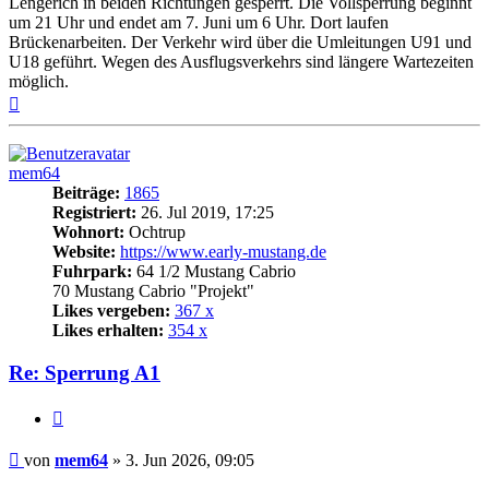
Lengerich in beiden Richtungen gesperrt. Die Vollsperrung beginnt
um 21 Uhr und endet am 7. Juni um 6 Uhr. Dort laufen
Brückenarbeiten. Der Verkehr wird über die Umleitungen U91 und
U18 geführt. Wegen des Ausflugsverkehrs sind längere Wartezeiten
möglich.
Nach
oben
mem64
Beiträge:
1865
Registriert:
26. Jul 2019, 17:25
Wohnort:
Ochtrup
Website:
https://www.early-mustang.de
Fuhrpark:
64 1/2 Mustang Cabrio
70 Mustang Cabrio "Projekt"
Likes vergeben:
367 x
Likes erhalten:
354 x
Re: Sperrung A1
Zitat
Beitrag
von
mem64
»
3. Jun 2026, 09:05