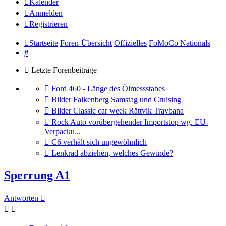
Kalender
Anmelden
Registrieren
Startseite
Foren-Übersicht
Offizielles
FoMoCo Nationals
Suche
Letzte Forenbeiträge
Gehe
Ford 460 - Länge des Ölmessstabes
zum
Gehe
Bilder Falkenberg Samstag und Cruising
letzten
zum
Gehe
Bilder Classic car week Rättvik Travbana
Beitrag
letzten
zum
Gehe
Rock Auto vorübergehender Importstop wg. EU-
Beitrag
letzten
zum
Verpacku...
Beitrag
letzten
Gehe
C6 verhält sich ungewöhnlich
Beitrag
zum
Gehe
Lenkrad abziehen, welches Gewinde?
letzten
zum
Beitrag
letzten
Sperrung A1
Beitrag
Antworten