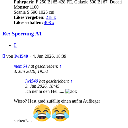
Fuhrpark:
F 250 Bj 65 428 FE, Galaxie 500 Bj 67, Ducati
Monster 1100
Scania S 590 1025 cui
Likes vergeben:
218 x
Likes erhalten:
408 x
Re: Sperrung A1
Zitat
Beitrag
von
IwI540
»
4. Jun 2026, 18:39
mem64
hat geschrieben:
↑
3. Jun 2026, 19:52
IwI540
hat geschrieben:
↑
3. Jun 2026, 18:45
Ich nehm den Heli.....
Wieso? Hast grad zufällig einen auf'm Auflieger
stehen?....