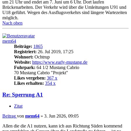
um 21 Uhr und endet am 7. Juni um 6 Uhr. Dort laufen
Brückenarbeiten. Der Verkehr wird über die Umleitungen U91 und
U18 geführt. Wegen des Ausflugsverkehrs sind längere Wartezeiten
möglich.
Nach oben
mem64
Beiträge:
1865
Registriert:
26. Jul 2019, 17:25
Wohnort:
Ochtrup
Website:
https://www.early-mustang.de
Fuhrpark:
64 1/2 Mustang Cabrio
70 Mustang Cabrio "Projekt"
Likes vergeben:
367 x
Likes erhalten:
354 x
Re: Sperrung A1
Zitat
Beitrag
von
mem64
»
3. Jun 2026, 09:05
Allen die die A1 nutzen, kann ich aus Richtung Süden kommend