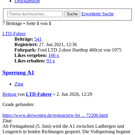
Druckansicht
Erweiterte Suche
Suche
7 Beiträge • Seite
1
von
1
LTD-Fahrer
Beiträge:
541
Registriert:
27. Jun 2021, 12:36
Fuhrpark:
Ford LTD 2-door Hardtop 460cui von 1975
Likes vergeben:
166 x
Likes erhalten:
93 x
Sperrung A1
Zitat
Beitrag
von
LTD-Fahrer
»
2. Jun 2026, 12:29
Grade gefunden:
https://www.derwesten.de/region/nrw-fei ... 72206.html
Zitat:
Ab Freitagabend (5. Juni) wird die A1 zwischen Ladbergen und
Lengerich in beiden Richtungen gesperrt. Die Vollsperrung beginnt