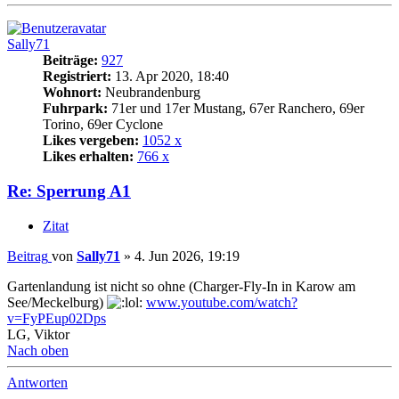
Sally71
Beiträge:
927
Registriert:
13. Apr 2020, 18:40
Wohnort:
Neubrandenburg
Fuhrpark:
71er und 17er Mustang, 67er Ranchero, 69er
Torino, 69er Cyclone
Likes vergeben:
1052 x
Likes erhalten:
766 x
Re: Sperrung A1
Zitat
Beitrag
von
Sally71
»
4. Jun 2026, 19:19
Gartenlandung ist nicht so ohne (Charger-Fly-In in Karow am
See/Meckelburg)
www.youtube.com/watch?
v=FyPEup02Dps
LG, Viktor
Nach oben
Antworten