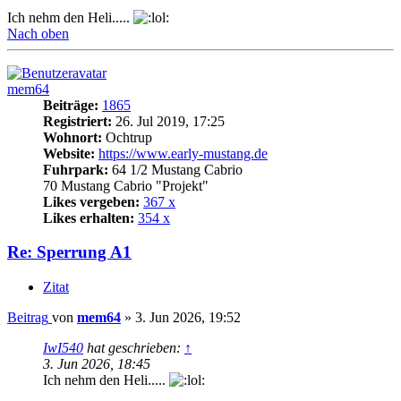
Ich nehm den Heli.....
Nach oben
mem64
Beiträge:
1865
Registriert:
26. Jul 2019, 17:25
Wohnort:
Ochtrup
Website:
https://www.early-mustang.de
Fuhrpark:
64 1/2 Mustang Cabrio
70 Mustang Cabrio "Projekt"
Likes vergeben:
367 x
Likes erhalten:
354 x
Re: Sperrung A1
Zitat
Beitrag
von
mem64
»
3. Jun 2026, 19:52
IwI540
hat geschrieben:
↑
3. Jun 2026, 18:45
Ich nehm den Heli.....