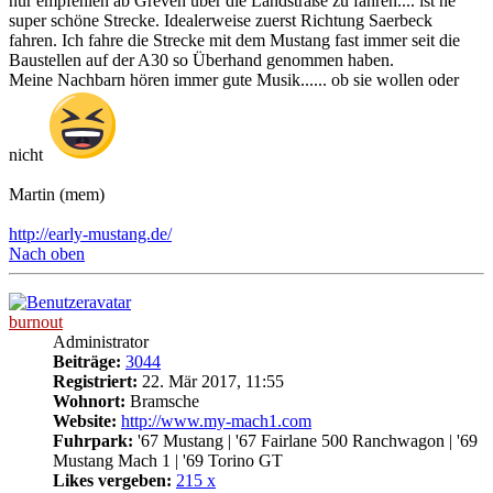
nur empfehlen ab Greven über die Landstraße zu fahren.... ist ne
super schöne Strecke. Idealerweise zuerst Richtung Saerbeck
fahren. Ich fahre die Strecke mit dem Mustang fast immer seit die
Baustellen auf der A30 so Überhand genommen haben.
Meine Nachbarn hören immer gute Musik...... ob sie wollen oder
nicht
Martin (mem)
http://early-mustang.de/
Nach oben
burnout
Administrator
Beiträge:
3044
Registriert:
22. Mär 2017, 11:55
Wohnort:
Bramsche
Website:
http://www.my-mach1.com
Fuhrpark:
'67 Mustang | '67 Fairlane 500 Ranchwagon | '69
Mustang Mach 1 | '69 Torino GT
Likes vergeben:
215 x