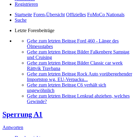
Registrieren
Startseite
Foren-Übersicht
Offizielles
FoMoCo Nationals
Suche
Letzte Forenbeiträge
Gehe zum letzten Beitrag
Ford 460 - Länge des
Ölmessstabes
Gehe zum letzten Beitrag
Bilder Falkenberg Samstag
und Cruising
Gehe zum letzten Beitrag
Bilder Classic car week
Rättvik Travbana
Gehe zum letzten Beitrag
Rock Auto vorübergehender
Importstop wg. EU-Verpacku...
Gehe zum letzten Beitrag
C6 verhält sich
ungewöhnlich
Gehe zum letzten Beitrag
Lenkrad abziehen, welches
Gewinde?
Sperrung A1
Antworten