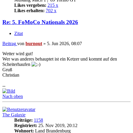
Likes vergeben:
215 x
Likes erhalten:
702 x
Re: 5. FoMoCo Nationals 2026
Zitat
Beitrag
von
burnout
»
5. Jun 2026, 08:07
Wetter wird gut!
Wer was anderes behauptet ist ein Ketzer und kommt auf den
Scheiterhaufen
Gruß
Christian
--
Nach oben
The Galaxie
Beiträge:
1158
Registriert:
25. Nov 2019, 20:12
Wohnort:
Land Brandenburg