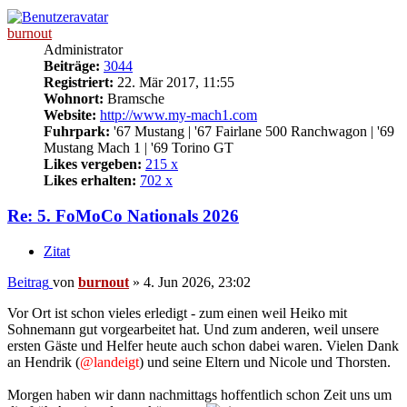
burnout
Administrator
Beiträge:
3044
Registriert:
22. Mär 2017, 11:55
Wohnort:
Bramsche
Website:
http://www.my-mach1.com
Fuhrpark:
'67 Mustang | '67 Fairlane 500 Ranchwagon | '69
Mustang Mach 1 | '69 Torino GT
Likes vergeben:
215 x
Likes erhalten:
702 x
Re: 5. FoMoCo Nationals 2026
Zitat
Beitrag
von
burnout
»
4. Jun 2026, 23:02
Vor Ort ist schon vieles erledigt - zum einen weil Heiko mit
Sohnemann gut vorgearbeitet hat. Und zum anderen, weil unsere
ersten Gäste und Helfer heute auch schon dabei waren. Vielen Dank
an Hendrik (
@landeigt
) und seine Eltern und Nicole und Thorsten.
Morgen haben wir dann nachmittags hoffentlich schon Zeit uns um