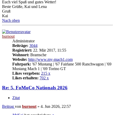
Euch viel Spaß und gutes Wetter!
Beste Grüße, Kai und Lena
Gruß
Kai
Nach oben
burnout
Administrator
Beiträge:
3044
Registriert:
22. Mär 2017, 11:55
Wohnort:
Bramsche
Website:
http://www.my-mach1.com
Fuhrpark:
'67 Mustang | '67 Fairlane 500 Ranchwagon | '69
Mustang Mach 1 | '69 Torino GT
Likes vergeben:
215 x
Likes erhalten:
702 x
Re: 5. FoMoCo Nationals 2026
Zitat
Beitrag
von
burnout
»
4. Jun 2026, 22:57