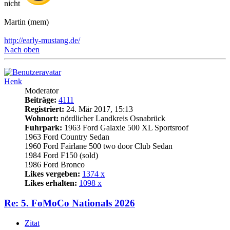
nicht
Martin (mem)
http://early-mustang.de/
Nach oben
Henk
Moderator
Beiträge:
4111
Registriert:
24. Mär 2017, 15:13
Wohnort:
nördlicher Landkreis Osnabrück
Fuhrpark:
1963 Ford Galaxie 500 XL Sportsroof
1963 Ford Country Sedan
1960 Ford Fairlane 500 two door Club Sedan
1984 Ford F150 (sold)
1986 Ford Bronco
Likes vergeben:
1374 x
Likes erhalten:
1098 x
Re: 5. FoMoCo Nationals 2026
Zitat