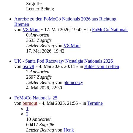
Zugriffe
Letzter Beitrag
Anreise zu den FoMoCo Nationals 2026 aus Richtung
Bremen
von
V8 Marc
» 17. Mai 2026, 19:42 » in
FoMoCo Nationals
0
Antworten
3633
Zugriffe
Letzter Beitrag
von
V8 Marc
17. Mai 2026, 19:42
UK - Santa Pod Raceway/ Nostalgia Nationals 2026
von
osi-v8
» 4. Mai 2026, 20:14 » in
Bilder von Treffen
2
Antworten
2697
Zugriffe
Letzter Beitrag
von
plumcrazy
4. Mai 2026, 22:30
FoMoCo Nationals '25
von
burnout
» 4. Mai 2025, 21:56 » in
Termine
1
2
10
Antworten
60417
Zugriffe
Letzter Beitrag
von
Henk