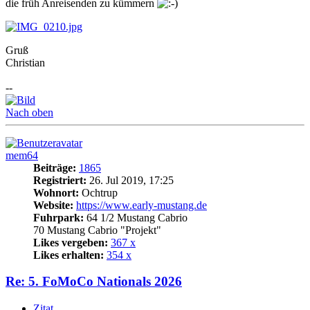
die früh Anreisenden zu kümmern
Gruß
Christian
--
Nach oben
mem64
Beiträge:
1865
Registriert:
26. Jul 2019, 17:25
Wohnort:
Ochtrup
Website:
https://www.early-mustang.de
Fuhrpark:
64 1/2 Mustang Cabrio
70 Mustang Cabrio "Projekt"
Likes vergeben:
367 x
Likes erhalten:
354 x
Re: 5. FoMoCo Nationals 2026
Zitat