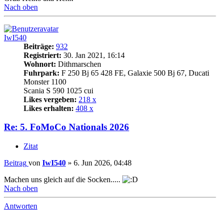
Nach oben
IwI540
Beiträge:
932
Registriert:
30. Jan 2021, 16:14
Wohnort:
Dithmarschen
Fuhrpark:
F 250 Bj 65 428 FE, Galaxie 500 Bj 67, Ducati
Monster 1100
Scania S 590 1025 cui
Likes vergeben:
218 x
Likes erhalten:
408 x
Re: 5. FoMoCo Nationals 2026
Zitat
Beitrag
von
IwI540
»
6. Jun 2026, 04:48
Machen uns gleich auf die Socken.....
Nach oben
Antworten