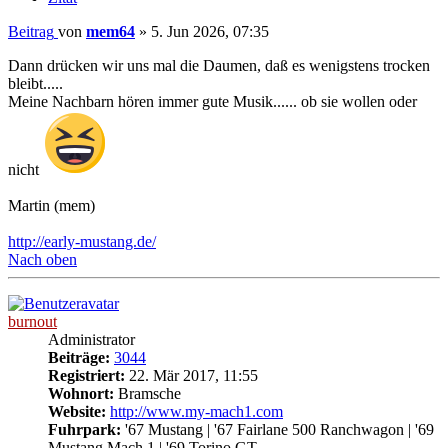
Beitrag
von
mem64
»
5. Jun 2026, 07:35
Dann drücken wir uns mal die Daumen, daß es wenigstens trocken
bleibt.....
Meine Nachbarn hören immer gute Musik...... ob sie wollen oder
nicht
Martin (mem)
http://early-mustang.de/
Nach oben
burnout
Administrator
Beiträge:
3044
Registriert:
22. Mär 2017, 11:55
Wohnort:
Bramsche
Website:
http://www.my-mach1.com
Fuhrpark:
'67 Mustang | '67 Fairlane 500 Ranchwagon | '69
Mustang Mach 1 | '69 Torino GT