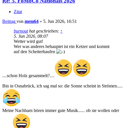
Re: 5. FoMoCo Nationals 2026
Zitat
Beitrag
von
mem64
»
5. Jun 2026, 16:51
burnout
hat geschrieben:
↑
5. Jun 2026, 08:07
Wetter wird gut!
Wer was anderes behauptet ist ein Ketzer und kommt
auf den Scheiterhaufen
....schon Holz gesammelt?....
Bin in Osnabrück, ich sag mal so: die Sonne scheint in Strömen.....
Meine Nachbarn hören immer gute Musik...... ob sie wollen oder