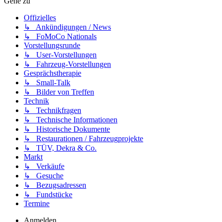
Gehe zu
Offizielles
↳ Ankündigungen / News
↳ FoMoCo Nationals
Vorstellungsrunde
↳ User-Vorstellungen
↳ Fahrzeug-Vorstellungen
Gesprächstherapie
↳ Small-Talk
↳ Bilder von Treffen
Technik
↳ Technikfragen
↳ Technische Informationen
↳ Historische Dokumente
↳ Restaurationen / Fahrzeugprojekte
↳ TÜV, Dekra & Co.
Markt
↳ Verkäufe
↳ Gesuche
↳ Bezugsadressen
↳ Fundstücke
Termine
Anmelden