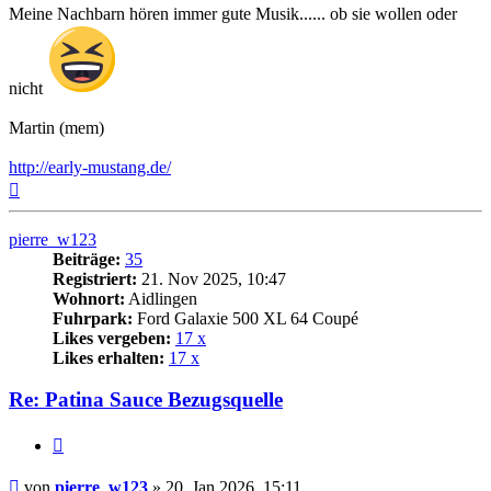
Meine Nachbarn hören immer gute Musik...... ob sie wollen oder
nicht
Martin (mem)
http://early-mustang.de/
Nach
oben
pierre_w123
Beiträge:
35
Registriert:
21. Nov 2025, 10:47
Wohnort:
Aidlingen
Fuhrpark:
Ford Galaxie 500 XL 64 Coupé
Likes vergeben:
17 x
Likes erhalten:
17 x
Re: Patina Sauce Bezugsquelle
Zitat
Beitrag
von
pierre_w123
»
20. Jan 2026, 15:11