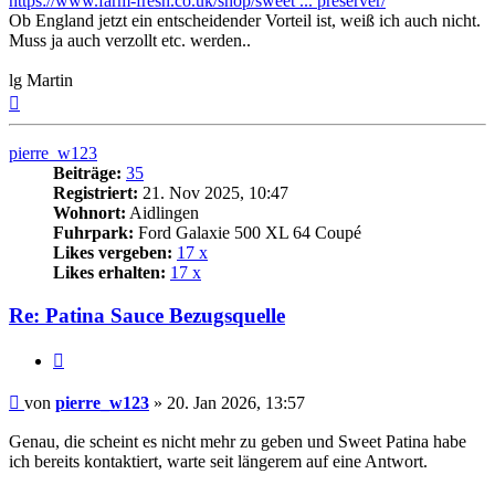
https://www.farm-fresh.co.uk/shop/sweet ... preserver/
Ob England jetzt ein entscheidender Vorteil ist, weiß ich auch nicht.
Muss ja auch verzollt etc. werden..
lg Martin
Nach
oben
pierre_w123
Beiträge:
35
Registriert:
21. Nov 2025, 10:47
Wohnort:
Aidlingen
Fuhrpark:
Ford Galaxie 500 XL 64 Coupé
Likes vergeben:
17 x
Likes erhalten:
17 x
Re: Patina Sauce Bezugsquelle
Zitat
Beitrag
von
pierre_w123
»
20. Jan 2026, 13:57
Genau, die scheint es nicht mehr zu geben und Sweet Patina habe
ich bereits kontaktiert, warte seit längerem auf eine Antwort.