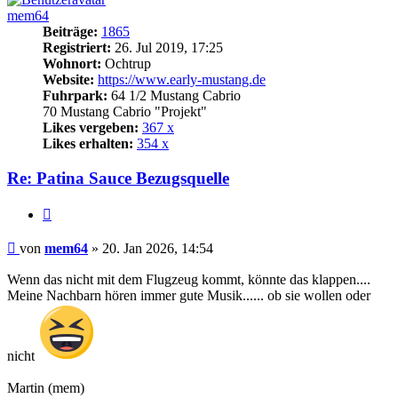
mem64
Beiträge:
1865
Registriert:
26. Jul 2019, 17:25
Wohnort:
Ochtrup
Website:
https://www.early-mustang.de
Fuhrpark:
64 1/2 Mustang Cabrio
70 Mustang Cabrio "Projekt"
Likes vergeben:
367 x
Likes erhalten:
354 x
Re: Patina Sauce Bezugsquelle
Zitat
Beitrag
von
mem64
»
20. Jan 2026, 14:54
Wenn das nicht mit dem Flugzeug kommt, könnte das klappen....
Meine Nachbarn hören immer gute Musik...... ob sie wollen oder
nicht
Martin (mem)