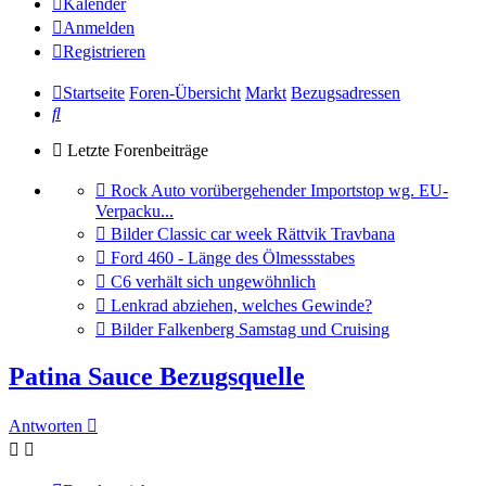
Kalender
Anmelden
Registrieren
Startseite
Foren-Übersicht
Markt
Bezugsadressen
Suche
Letzte Forenbeiträge
Gehe
Rock Auto vorübergehender Importstop wg. EU-
zum
Verpacku...
letzten
Gehe
Bilder Classic car week Rättvik Travbana
Beitrag
zum
Gehe
Ford 460 - Länge des Ölmessstabes
letzten
zum
Gehe
C6 verhält sich ungewöhnlich
Beitrag
letzten
zum
Gehe
Lenkrad abziehen, welches Gewinde?
Beitrag
letzten
zum
Gehe
Bilder Falkenberg Samstag und Cruising
Beitrag
letzten
zum
Beitrag
letzten
Patina Sauce Bezugsquelle
Beitrag
Antworten