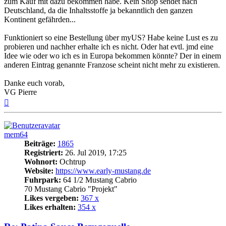
zum Kauf mit dazu bekommen habe. Kein Shop sendet nach
Deutschland, da die Inhaltsstoffe ja bekanntlich den ganzen
Kontinent gefährden...
Funktioniert so eine Bestellung über myUS? Habe keine Lust es zu
probieren und nachher erhalte ich es nicht. Oder hat evtl. jmd eine
Idee wie oder wo ich es in Europa bekommen könnte? Der in einem
anderen Eintrag genannte Franzose scheint nicht mehr zu existieren.
Danke euch vorab,
VG Pierre
Nach
oben
mem64
Beiträge:
1865
Registriert:
26. Jul 2019, 17:25
Wohnort:
Ochtrup
Website:
https://www.early-mustang.de
Fuhrpark:
64 1/2 Mustang Cabrio
70 Mustang Cabrio "Projekt"
Likes vergeben:
367 x
Likes erhalten:
354 x