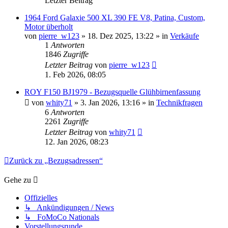
Letzter Beitrag
1964 Ford Galaxie 500 XL 390 FE V8, Patina, Custom,
Motor überholt
von
pierre_w123
» 18. Dez 2025, 13:22 » in
Verkäufe
1
Antworten
1846
Zugriffe
Letzter Beitrag
von
pierre_w123
1. Feb 2026, 08:05
ROY F150 BJ1979 - Bezugsquelle Glühbirnenfassung
von
whity71
» 3. Jan 2026, 13:16 » in
Technikfragen
6
Antworten
2261
Zugriffe
Letzter Beitrag
von
whity71
12. Jan 2026, 08:23
Zurück zu „Bezugsadressen“
Gehe zu
Offizielles
↳ Ankündigungen / News
↳ FoMoCo Nationals
Vorstellungsrunde