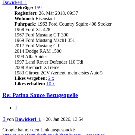
Dawickerl_1
Beiträge:
159
Registriert:
26. Mär 2018, 09:37
Wohnort:
Eisenstadt
Fuhrpark:
1963 Ford Country Squire 408 Stroker
1968 Ford XL 428
1967 Ford Mustang GT 390
1969 Ford Mustang Mach1 351
2017 Ford Mustang GT
2014 Dodge RAM 1500
1999 Alfa Spider
1997 Land Rover Defender 110 Tdi
2008 Bremach XTreme
1983 Citroen 2CV (zerlegt, mein erstes Auto!)
Likes vergeben:
2 x
Likes erhalten:
10 x
Re: Patina Sauce Bezugsquelle
Zitat
Beitrag
von
Dawickerl_1
»
20. Jan 2026, 13:54
Google hat mir den Link ausgespuckt: