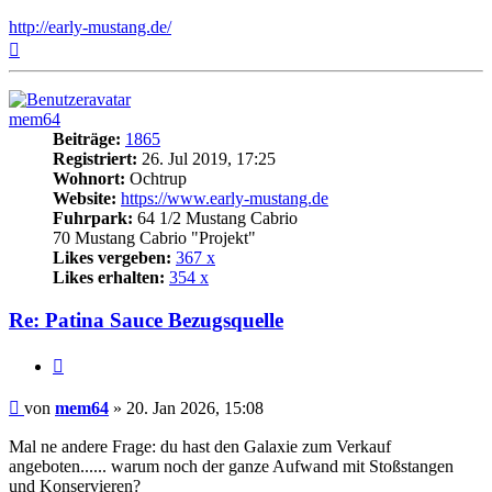
http://early-mustang.de/
Nach
oben
mem64
Beiträge:
1865
Registriert:
26. Jul 2019, 17:25
Wohnort:
Ochtrup
Website:
https://www.early-mustang.de
Fuhrpark:
64 1/2 Mustang Cabrio
70 Mustang Cabrio "Projekt"
Likes vergeben:
367 x
Likes erhalten:
354 x
Re: Patina Sauce Bezugsquelle
Zitat
Beitrag
von
mem64
»
20. Jan 2026, 15:08
Mal ne andere Frage: du hast den Galaxie zum Verkauf
angeboten...... warum noch der ganze Aufwand mit Stoßstangen
und Konservieren?