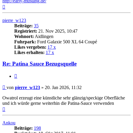
http://early-mustang.de/
Nach
oben
pierre_w123
Beiträge:
35
Registriert:
21. Nov 2025, 10:47
Wohnort:
Aidlingen
Fuhrpark:
Ford Galaxie 500 XL 64 Coupé
Likes vergeben:
17 x
Likes erhalten:
17 x
Re: Patina Sauce Bezugsquelle
Zitat
Beitrag
von
pierre_w123
»
20. Jan 2026, 11:32
Owatrol erzeugt eine künstliche sehr glänzig/speckige Oberfläche
und ich würde gerne weiterhin die Patina-Sauce verwenden
Nach
oben
Ankou
Beiträge:
198