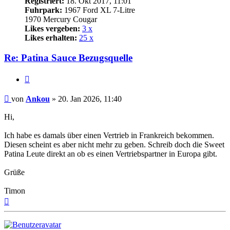
Registriert:
18. Okt 2017, 11:01
Fuhrpark:
1967 Ford XL 7-Litre
1970 Mercury Cougar
Likes vergeben:
3 x
Likes erhalten:
25 x
Re: Patina Sauce Bezugsquelle
Zitat
Beitrag
von
Ankou
»
20. Jan 2026, 11:40
Hi,
Ich habe es damals über einen Vertrieb in Frankreich bekommen.
Diesen scheint es aber nicht mehr zu geben. Schreib doch die Sweet
Patina Leute direkt an ob es einen Vertriebspartner in Europa gibt.
Grüße
Timon
Nach
oben