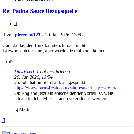
Re: Patina Sauce Bezugsquelle
Zitat
Beitrag
von
pierre_w123
»
20. Jan 2026, 13:58
Cool danke, den Link kannte ich noch nicht.
Ist zwar sauteuer dort, aber werde die mal kontaktieren.
Grüße
Dawickerl_1
hat geschrieben:
↑
20. Jan 2026, 13:54
Google hat mir den Link ausgespuckt:
https://www.farm-fresh.co.uk/shop/sweet ... preserver/
Ob England jetzt ein entscheidender Vorteil ist, weiß
ich auch nicht. Muss ja auch verzollt etc. werden..
lg Martin
Nach
oben