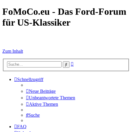
FoMoCo.eu - Das Ford-Forum
für US-Klassiker
☮ STOP WAR
Zum Inhalt
Erweiterte
Suche
Suche
Schnellzugriff
Neue Beiträge
Unbeantwortete Themen
Aktive Themen
Suche
FAQ