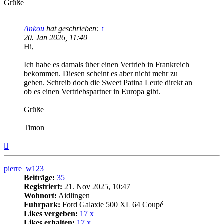
Grüße
Ankou
hat geschrieben:
↑
20. Jan 2026, 11:40
Hi,
Ich habe es damals über einen Vertrieb in Frankreich
bekommen. Diesen scheint es aber nicht mehr zu
geben. Schreib doch die Sweet Patina Leute direkt an
ob es einen Vertriebspartner in Europa gibt.
Grüße
Timon
Nach
oben
pierre_w123
Beiträge:
35
Registriert:
21. Nov 2025, 10:47
Wohnort:
Aidlingen
Fuhrpark:
Ford Galaxie 500 XL 64 Coupé
Likes vergeben:
17 x
Likes erhalten:
17 x