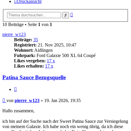
Druckansicht
Erweiterte
Suche
Suche
10 Beiträge • Seite
1
von
1
pierre_w123
Beiträge:
35
Registriert:
21. Nov 2025, 10:47
Wohnort:
Aidlingen
Fuhrpark:
Ford Galaxie 500 XL 64 Coupé
Likes vergeben:
17 x
Likes erhalten:
17 x
Patina Sauce Bezugsquelle
Zitat
Beitrag
von
pierre_w123
»
19. Jan 2026, 19:35
Hallo zusammen,
ich bin auf der Suche nach der Sweet Patina Sauce zur Versiegelung
von meinem Galaxie. Ich habe noch ein wenig übrig, da ich diese