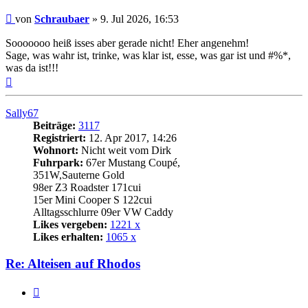
Beitrag
von
Schraubaer
»
9. Jul 2026, 16:53
Sooooooo heiß isses aber gerade nicht! Eher angenehm!
Sage, was wahr ist, trinke, was klar ist, esse, was gar ist und #%*,
was da ist!!!
Nach
oben
Sally67
Beiträge:
3117
Registriert:
12. Apr 2017, 14:26
Wohnort:
Nicht weit vom Dirk
Fuhrpark:
67er Mustang Coupé,
351W,Sauterne Gold
98er Z3 Roadster 171cui
15er Mini Cooper S 122cui
Alltagsschlurre 09er VW Caddy
Likes vergeben:
1221 x
Likes erhalten:
1065 x
Re: Alteisen auf Rhodos
Zitat