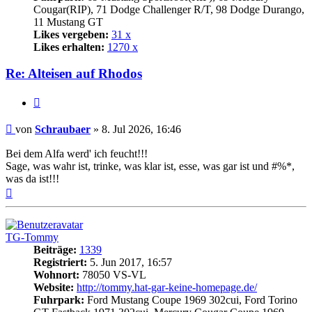
Cougar(RIP), 71 Dodge Challenger R/T, 98 Dodge Durango,
11 Mustang GT
Likes vergeben:
31 x
Likes erhalten:
1270 x
Re: Alteisen auf Rhodos
Zitat
Beitrag
von
Schraubaer
»
8. Jul 2026, 16:46
Bei dem Alfa werd' ich feucht!!!
Sage, was wahr ist, trinke, was klar ist, esse, was gar ist und #%*,
was da ist!!!
Nach
oben
TG-Tommy
Beiträge:
1339
Registriert:
5. Jun 2017, 16:57
Wohnort:
78050 VS-VL
Website:
http://tommy.hat-gar-keine-homepage.de/
Fuhrpark:
Ford Mustang Coupe 1969 302cui, Ford Torino