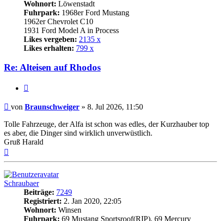
Wohnort:
Löwenstadt
Fuhrpark:
1968er Ford Mustang
1962er Chevrolet C10
1931 Ford Model A in Process
Likes vergeben:
2135 x
Likes erhalten:
799 x
Re: Alteisen auf Rhodos
Zitat
Beitrag
von
Braunschweiger
»
8. Jul 2026, 11:50
Tolle Fahrzeuge, der Alfa ist schon was edles, der Kurzhauber top
es aber, die Dinger sind wirklich unverwüstlich.
Gruß Harald
Nach
oben
Schraubaer
Beiträge:
7249
Registriert:
2. Jan 2020, 22:05
Wohnort:
Winsen
Fuhrpark:
69 Mustang Sportsroof(RIP), 69 Mercury