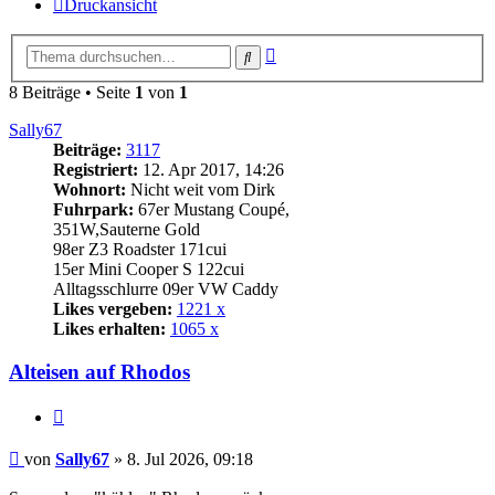
Druckansicht
Erweiterte
Suche
Suche
8 Beiträge • Seite
1
von
1
Sally67
Beiträge:
3117
Registriert:
12. Apr 2017, 14:26
Wohnort:
Nicht weit vom Dirk
Fuhrpark:
67er Mustang Coupé,
351W,Sauterne Gold
98er Z3 Roadster 171cui
15er Mini Cooper S 122cui
Alltagsschlurre 09er VW Caddy
Likes vergeben:
1221 x
Likes erhalten:
1065 x
Alteisen auf Rhodos
Zitat
Beitrag
von
Sally67
»
8. Jul 2026, 09:18