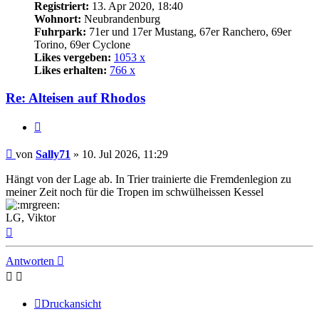
Registriert:
13. Apr 2020, 18:40
Wohnort:
Neubrandenburg
Fuhrpark:
71er und 17er Mustang, 67er Ranchero, 69er
Torino, 69er Cyclone
Likes vergeben:
1053 x
Likes erhalten:
766 x
Re: Alteisen auf Rhodos
Zitat
Beitrag
von
Sally71
»
10. Jul 2026, 11:29
Hängt von der Lage ab. In Trier trainierte die Fremdenlegion zu
meiner Zeit noch für die Tropen im schwülheissen Kessel
LG, Viktor
Nach
oben
Antworten
Druckansicht