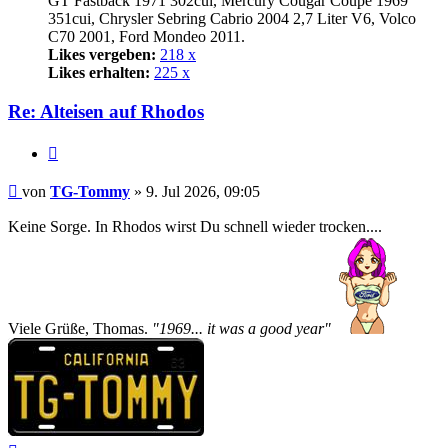
GT Fastback 1971 302cui, Mercury Cougar Coupe 1969
351cui, Chrysler Sebring Cabrio 2004 2,7 Liter V6, Volco
C70 2001, Ford Mondeo 2011.
Likes vergeben:
218 x
Likes erhalten:
225 x
Re: Alteisen auf Rhodos
Zitat
Beitrag
von
TG-Tommy
»
9. Jul 2026, 09:05
Keine Sorge. In Rhodos wirst Du schnell wieder trocken....
Viele Grüße, Thomas.
"1969... it was a good year"
Nach