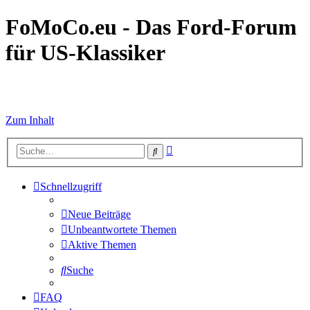
FoMoCo.eu - Das Ford-Forum
für US-Klassiker
☮ STOP WAR
Zum Inhalt
Erweiterte
Suche
Suche
Schnellzugriff
Neue Beiträge
Unbeantwortete Themen
Aktive Themen
Suche
FAQ