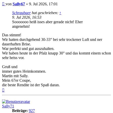
Beitrag
von
Sally67
»
9. Jul 2026, 17:01
Schraubaer
hat geschrieben:
↑
9. Jul 2026, 16:53
Sooooooo heiß isses aber gerade nicht! Eher
angenehm!
Das stimmt!
Wir hatten durchgehend 30-33° bei sehr trockener Luft und ner
dauerhaften Brise.
War perfekt und gut auszuhalten.
Wir haben heute in der Pfalz knapp 30° und das kommt einem schon
sehr heiss vor.
Gruß und
immer gutes Heimkommen.
Martin mit Sally.
Mein 67er Coupe,
die beste Rendite ist der Spaß daran.
Nach
oben
Sally71
Beiträge:
927