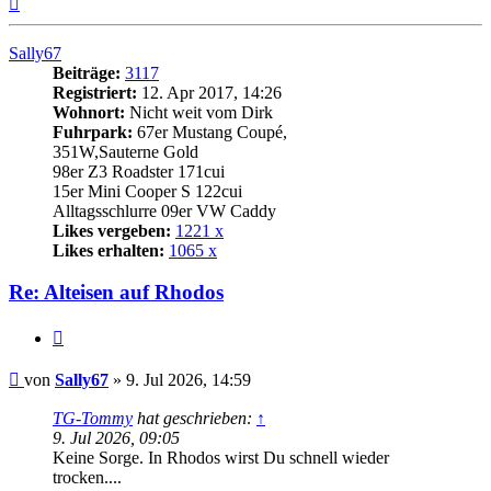
oben
Sally67
Beiträge:
3117
Registriert:
12. Apr 2017, 14:26
Wohnort:
Nicht weit vom Dirk
Fuhrpark:
67er Mustang Coupé,
351W,Sauterne Gold
98er Z3 Roadster 171cui
15er Mini Cooper S 122cui
Alltagsschlurre 09er VW Caddy
Likes vergeben:
1221 x
Likes erhalten:
1065 x
Re: Alteisen auf Rhodos
Zitat
Beitrag
von
Sally67
»
9. Jul 2026, 14:59
TG-Tommy
hat geschrieben:
↑
9. Jul 2026, 09:05
Keine Sorge. In Rhodos wirst Du schnell wieder
trocken....