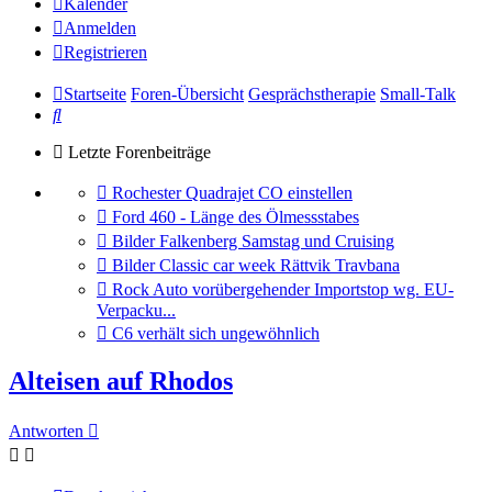
Kalender
Anmelden
Registrieren
Startseite
Foren-Übersicht
Gesprächstherapie
Small-Talk
Suche
Letzte Forenbeiträge
Gehe
Rochester Quadrajet CO einstellen
zum
Gehe
Ford 460 - Länge des Ölmessstabes
letzten
zum
Gehe
Bilder Falkenberg Samstag und Cruising
Beitrag
letzten
zum
Gehe
Bilder Classic car week Rättvik Travbana
Beitrag
letzten
zum
Gehe
Rock Auto vorübergehender Importstop wg. EU-
Beitrag
letzten
zum
Verpacku...
Beitrag
letzten
Gehe
C6 verhält sich ungewöhnlich
Beitrag
zum
letzten
Alteisen auf Rhodos
Beitrag
Antworten