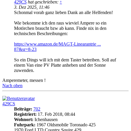
429CS
hat geschrieben:
↑
3. Dez 2025, 11:46
Schonmal vorab ganz lieben Dank an alle Helfenden!
Wie bekomme ich den raus wieviel Ampere so ein
Motörchen braucht bzw ab kann. Finde nix in den
technischen Beschreibungen:
https://www.amazon.de/MAGT-Linearantrie ...
87&sr=8-23
So ein Dings will ich mit dem Taster betreiben. Soll auf
einem Van eine PV Platte anheben und der Sonne
zuwenden.
Amperemeter, messen !
Nach oben
429CS
Beiträge:
702
Registriert:
17. Feb 2018, 08:44
Wohnort:
Ichenhausen
Fuhrpark:
1967 Oldsmobile Toronado 425
1970 Ford LTD Country Squire 429