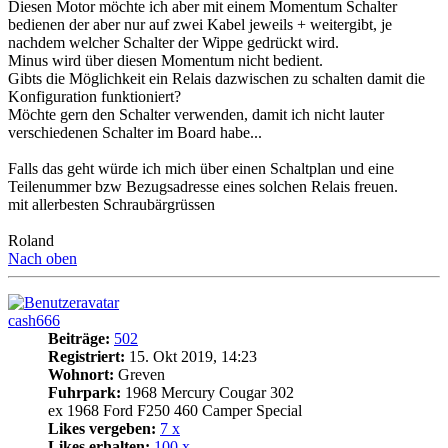
Diesen Motor möchte ich aber mit einem Momentum Schalter
bedienen der aber nur auf zwei Kabel jeweils + weitergibt, je
nachdem welcher Schalter der Wippe gedrückt wird.
Minus wird über diesen Momentum nicht bedient.
Gibts die Möglichkeit ein Relais dazwischen zu schalten damit die
Konfiguration funktioniert?
Möchte gern den Schalter verwenden, damit ich nicht lauter
verschiedenen Schalter im Board habe...
Falls das geht würde ich mich über einen Schaltplan und eine
Teilenummer bzw Bezugsadresse eines solchen Relais freuen.
mit allerbesten Schraubärgrüssen
Roland
Nach oben
cash666
Beiträge:
502
Registriert:
15. Okt 2019, 14:23
Wohnort:
Greven
Fuhrpark:
1968 Mercury Cougar 302
ex 1968 Ford F250 460 Camper Special
Likes vergeben:
7 x
Likes erhalten:
100 x