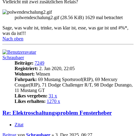
Vielleicht mit zwei zusätzlichen Relais?
polwendeschalung2.gif (28.56 KiB) 1629 mal betrachtet
Sage, was wahr ist, trinke, was klar ist, esse, was gar ist und #%*,
was da ist!!!
Nach oben
Schraubaer
Beiträge:
7249
Registriert:
2. Jan 2020, 22:05
Wohnort:
Winsen
Fuhrpark:
69 Mustang Sportsroof(RIP), 69 Mercury
Cougar(RIP), 71 Dodge Challenger R/T, 98 Dodge Durango,
11 Mustang GT
Likes vergeben:
31 x
Likes erhalten:
1270 x
Re: Elektroschaltungsproblem Fensterheber
Zitat
Beitrag
von
Schraubaer
»
3. Dez 2025, 06:27