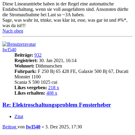
Diese Linearantriebe haben in der Regel eine automatische
Endabschaltung, wenn sie voll ausgefahren sind. Ansonsten dürfte
die Stromaufnahme bei Last so ~3A haben.
Sage, was wahr ist, trinke, was klar ist, esse, was gar ist und #%*,
was da ist!!!
Nach oben
IwI540
Beiträge:
932
Registriert:
30. Jan 2021, 16:14
Wohnort:
Dithmarschen
Fuhrpark:
F 250 Bj 65 428 FE, Galaxie 500 Bj 67, Ducati
Monster 1100
Scania S 590 1025 cui
Likes vergeben:
218 x
Likes erhalten:
408 x
Re: Elektroschaltungsproblem Fensterheber
Zitat
Beitrag
von
IwI540
»
3. Dez 2025, 17:30