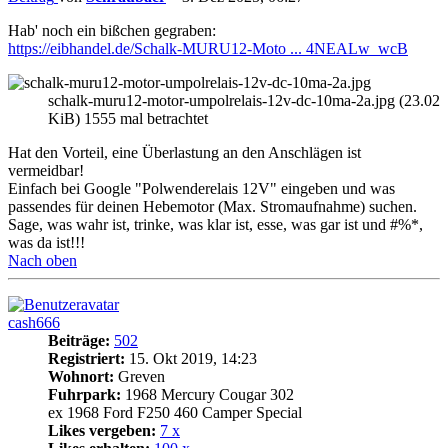
Hab' noch ein bißchen gegraben:
https://eibhandel.de/Schalk-MURU12-Moto ... 4NEALw_wcB
schalk-muru12-motor-umpolrelais-12v-dc-10ma-2a.jpg (23.02
KiB) 1555 mal betrachtet
Hat den Vorteil, eine Überlastung an den Anschlägen ist
vermeidbar!
Einfach bei Google "Polwenderelais 12V" eingeben und was
passendes für deinen Hebemotor (Max. Stromaufnahme) suchen.
Sage, was wahr ist, trinke, was klar ist, esse, was gar ist und #%*,
was da ist!!!
Nach oben
cash666
Beiträge:
502
Registriert:
15. Okt 2019, 14:23
Wohnort:
Greven
Fuhrpark:
1968 Mercury Cougar 302
ex 1968 Ford F250 460 Camper Special
Likes vergeben:
7 x