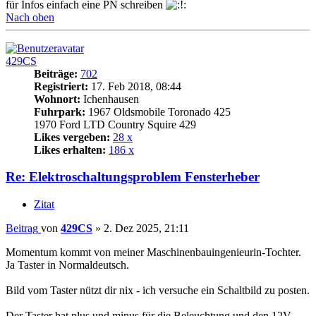
für Infos einfach eine PN schreiben
Nach oben
429CS
Beiträge:
702
Registriert:
17. Feb 2018, 08:44
Wohnort:
Ichenhausen
Fuhrpark:
1967 Oldsmobile Toronado 425
1970 Ford LTD Country Squire 429
Likes vergeben:
28 x
Likes erhalten:
186 x
Re: Elektroschaltungsproblem Fensterheber
Zitat
Beitrag
von
429CS
»
2. Dez 2025, 21:11
Momentum kommt von meiner Maschinenbauingenieurin-Tochter.
Ja Taster in Normaldeutsch.
Bild vom Taster nützt dir nix - ich versuche ein Schaltbild zu posten.
Der Taster hat plus und minus für die Beleuchtung und den 12V