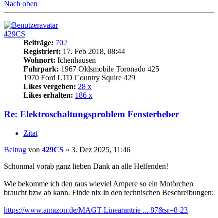
Nach oben
429CS
Beiträge:
702
Registriert:
17. Feb 2018, 08:44
Wohnort:
Ichenhausen
Fuhrpark:
1967 Oldsmobile Toronado 425
1970 Ford LTD Country Squire 429
Likes vergeben:
28 x
Likes erhalten:
186 x
Re: Elektroschaltungsproblem Fensterheber
Zitat
Beitrag
von
429CS
»
3. Dez 2025, 11:46
Schonmal vorab ganz lieben Dank an alle Helfenden!
Wie bekomme ich den raus wieviel Ampere so ein Motörchen
braucht bzw ab kann. Finde nix in den technischen Beschreibungen:
https://www.amazon.de/MAGT-Linearantrie ... 87&sr=8-23