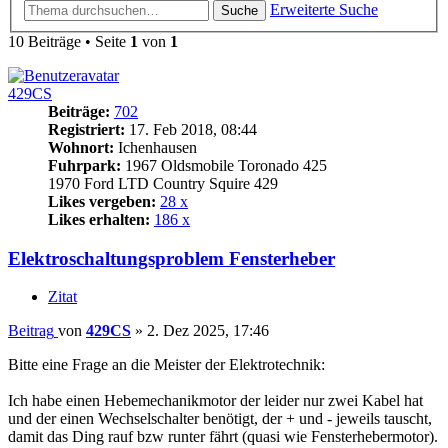
Erweiterte Suche
Suche
10 Beiträge • Seite
1
von
1
429CS
Beiträge:
702
Registriert:
17. Feb 2018, 08:44
Wohnort:
Ichenhausen
Fuhrpark:
1967 Oldsmobile Toronado 425
1970 Ford LTD Country Squire 429
Likes vergeben:
28 x
Likes erhalten:
186 x
Elektroschaltungsproblem Fensterheber
Zitat
Beitrag
von
429CS
»
2. Dez 2025, 17:46
Bitte eine Frage an die Meister der Elektrotechnik:
Ich habe einen Hebemechanikmotor der leider nur zwei Kabel hat
und der einen Wechselschalter benötigt, der + und - jeweils tauscht,
damit das Ding rauf bzw runter fährt (quasi wie Fensterhebermotor).