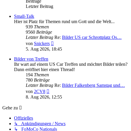
Beiträge
Letzter Beitrag
Small-Talk
Hier ist Platz für Themen rund um Gott und die Welt...
939
Themen
9560
Beiträge
Letzter Beitrag
Re:
Bilder US car Schrottplatz Os…
Neuester
von
Snickers
Beitrag
5. Aug 2026, 18:45
Bilder von Treffen
Ihr wart auf einem US Car Treffen und möchtet Bilder teilen?
Dann eröffnet hier einen Thread!
194
Themen
780
Beiträge
Letzter Beitrag
Re:
Bilder Falkenberg Samstag und…
Neuester
von
2CV8
Beitrag
8. Aug 2026, 12:55
Gehe zu
Offizielles
↳ Ankündigungen / News
↳ FoMoCo Nationals