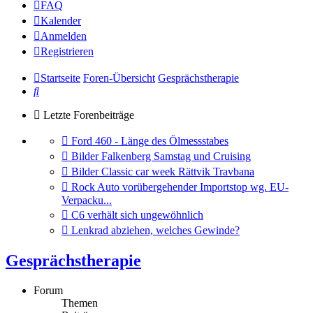
FAQ
Kalender
Anmelden
Registrieren
Startseite
Foren-Übersicht
Gesprächstherapie
Suche
Letzte Forenbeiträge
Gehe
Ford 460 - Länge des Ölmessstabes
zum
Gehe
Bilder Falkenberg Samstag und Cruising
letzten
zum
Gehe
Bilder Classic car week Rättvik Travbana
Beitrag
letzten
zum
Gehe
Rock Auto vorübergehender Importstop wg. EU-
Beitrag
letzten
zum
Verpacku...
Beitrag
letzten
Gehe
C6 verhält sich ungewöhnlich
Beitrag
zum
Gehe
Lenkrad abziehen, welches Gewinde?
letzten
zum
Beitrag
letzten
Gesprächstherapie
Beitrag
Forum
Themen