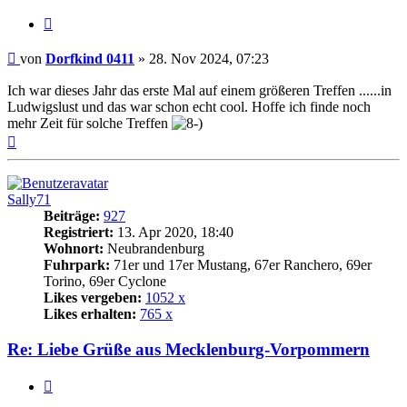
Zitat
Beitrag
von
Dorfkind 0411
»
28. Nov 2024, 07:23
Ich war dieses Jahr das erste Mal auf einem größeren Treffen ......in
Ludwigslust und das war schon echt cool. Hoffe ich finde noch
mehr Zeit für solche Treffen
Nach
oben
Sally71
Beiträge:
927
Registriert:
13. Apr 2020, 18:40
Wohnort:
Neubrandenburg
Fuhrpark:
71er und 17er Mustang, 67er Ranchero, 69er
Torino, 69er Cyclone
Likes vergeben:
1052 x
Likes erhalten:
765 x
Re: Liebe Grüße aus Mecklenburg-Vorpommern
Zitat