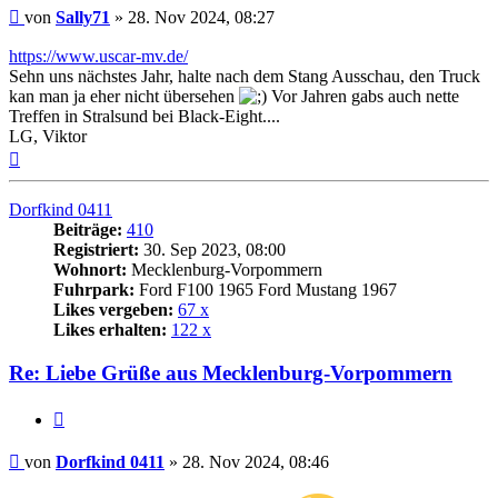
Beitrag
von
Sally71
»
28. Nov 2024, 08:27
https://www.uscar-mv.de/
Sehn uns nächstes Jahr, halte nach dem Stang Ausschau, den Truck
kan man ja eher nicht übersehen
Vor Jahren gabs auch nette
Treffen in Stralsund bei Black-Eight....
LG, Viktor
Nach
oben
Dorfkind 0411
Beiträge:
410
Registriert:
30. Sep 2023, 08:00
Wohnort:
Mecklenburg-Vorpommern
Fuhrpark:
Ford F100 1965 Ford Mustang 1967
Likes vergeben:
67 x
Likes erhalten:
122 x
Re: Liebe Grüße aus Mecklenburg-Vorpommern
Zitat
Beitrag
von
Dorfkind 0411
»
28. Nov 2024, 08:46