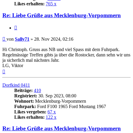
Likes erhalten:
765 x
Re: Liebe Grüße aus Mecklenburg-Vorpommern
Zitat
Beitrag
von
Sally71
»
28. Nov 2024, 02:16
Hi Christoph. Gruss aus NB und viel Spass mit dem Fuhrpark.
Regelmässige Treffen gibts ja über die Rostocker, dann sehn wir uns
ja sicherlich mal nächstes Jahr.
LG, Viktor
Nach
oben
Dorfkind 0411
Beiträge:
410
Registriert:
30. Sep 2023, 08:00
Wohnort:
Mecklenburg-Vorpommern
Fuhrpark:
Ford F100 1965 Ford Mustang 1967
Likes vergeben:
67 x
Likes erhalten:
122 x
Re: Liebe Grüße aus Mecklenburg-Vorpommern