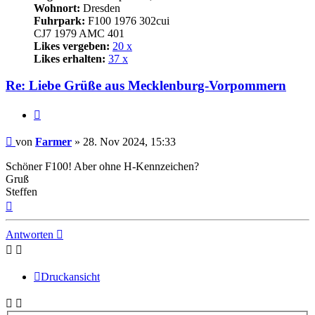
Wohnort:
Dresden
Fuhrpark:
F100 1976 302cui
CJ7 1979 AMC 401
Likes vergeben:
20 x
Likes erhalten:
37 x
Re: Liebe Grüße aus Mecklenburg-Vorpommern
Zitat
Beitrag
von
Farmer
»
28. Nov 2024, 15:33
Schöner F100! Aber ohne H-Kennzeichen?
Gruß
Steffen
Nach
oben
Antworten
Druckansicht