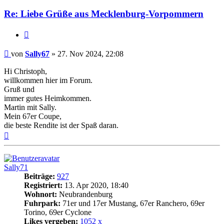
Re: Liebe Grüße aus Mecklenburg-Vorpommern
Zitat
Beitrag
von
Sally67
»
27. Nov 2024, 22:08
Hi Christoph,
willkommen hier im Forum.
Gruß und
immer gutes Heimkommen.
Martin mit Sally.
Mein 67er Coupe,
die beste Rendite ist der Spaß daran.
Nach
oben
Sally71
Beiträge:
927
Registriert:
13. Apr 2020, 18:40
Wohnort:
Neubrandenburg
Fuhrpark:
71er und 17er Mustang, 67er Ranchero, 69er
Torino, 69er Cyclone
Likes vergeben:
1052 x