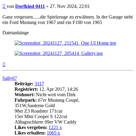
Beitrag
von
Dorfkind 0411
»
27. Nov 2024, 22:01
Ganz vergessen......die Spielzeuge zu erwähnen. In der Garage steht
ein Ford Mustang von 1967 und ein F100 von 1965
Dateianhänge
Nach
oben
Sally67
Beiträge:
3117
Registriert:
12. Apr 2017, 14:26
Wohnort:
Nicht weit vom Dirk
Fuhrpark:
67er Mustang Coupé,
351W,Sauterne Gold
98er Z3 Roadster 171cui
15er Mini Cooper S 122cui
Alltagsschlurre 09er VW Caddy
Likes vergeben:
1221 x
Likes erhalten:
1065 x