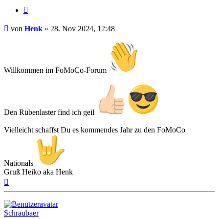
Zitat
Beitrag
von
Henk
»
28. Nov 2024, 12:48
Willkommen im FoMoCo-Forum
Den Rübenlaster find ich geil
Vielleicht schaffst Du es kommendes Jahr zu den FoMoCo
Nationals
Gruß Heiko aka Henk
Nach
oben
Schraubaer