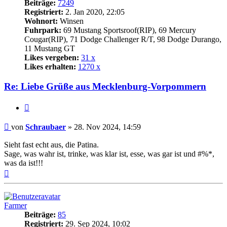
Beiträge:
7249
Registriert:
2. Jan 2020, 22:05
Wohnort:
Winsen
Fuhrpark:
69 Mustang Sportsroof(RIP), 69 Mercury
Cougar(RIP), 71 Dodge Challenger R/T, 98 Dodge Durango,
11 Mustang GT
Likes vergeben:
31 x
Likes erhalten:
1270 x
Re: Liebe Grüße aus Mecklenburg-Vorpommern
Zitat
Beitrag
von
Schraubaer
»
28. Nov 2024, 14:59
Sieht fast echt aus, die Patina.
Sage, was wahr ist, trinke, was klar ist, esse, was gar ist und #%*,
was da ist!!!
Nach
oben
Farmer
Beiträge:
85
Registriert:
29. Sep 2024, 10:02