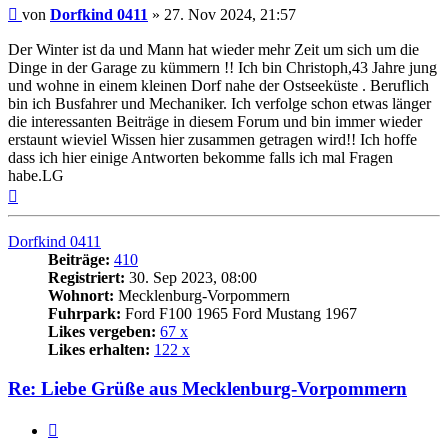
Beitrag
von
Dorfkind 0411
»
27. Nov 2024, 21:57
Der Winter ist da und Mann hat wieder mehr Zeit um sich um die
Dinge in der Garage zu kümmern !! Ich bin Christoph,43 Jahre jung
und wohne in einem kleinen Dorf nahe der Ostseeküste . Beruflich
bin ich Busfahrer und Mechaniker. Ich verfolge schon etwas länger
die interessanten Beiträge in diesem Forum und bin immer wieder
erstaunt wieviel Wissen hier zusammen getragen wird!! Ich hoffe
dass ich hier einige Antworten bekomme falls ich mal Fragen
habe.LG
Nach
oben
Dorfkind 0411
Beiträge:
410
Registriert:
30. Sep 2023, 08:00
Wohnort:
Mecklenburg-Vorpommern
Fuhrpark:
Ford F100 1965 Ford Mustang 1967
Likes vergeben:
67 x
Likes erhalten:
122 x
Re: Liebe Grüße aus Mecklenburg-Vorpommern
Zitat