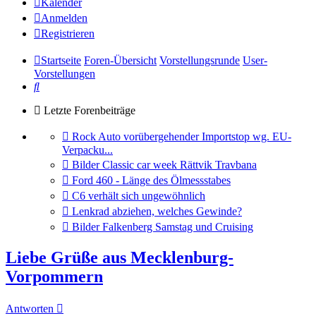
Kalender
Anmelden
Registrieren
Startseite
Foren-Übersicht
Vorstellungsrunde
User-
Vorstellungen
Suche
Letzte Forenbeiträge
Gehe
Rock Auto vorübergehender Importstop wg. EU-
zum
Verpacku...
letzten
Gehe
Bilder Classic car week Rättvik Travbana
Beitrag
zum
Gehe
Ford 460 - Länge des Ölmessstabes
letzten
zum
Gehe
C6 verhält sich ungewöhnlich
Beitrag
letzten
zum
Gehe
Lenkrad abziehen, welches Gewinde?
Beitrag
letzten
zum
Gehe
Bilder Falkenberg Samstag und Cruising
Beitrag
letzten
zum
Beitrag
letzten
Liebe Grüße aus Mecklenburg-
Beitrag
Vorpommern
Antworten