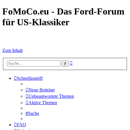
FoMoCo.eu - Das Ford-Forum
für US-Klassiker
☮ STOP WAR
Zum Inhalt
Erweiterte
Suche
Suche
Schnellzugriff
Neue Beiträge
Unbeantwortete Themen
Aktive Themen
Suche
FAQ