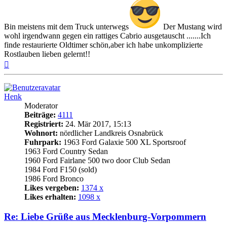
Bin meistens mit dem Truck unterwegs
Der Mustang wird
wohl irgendwann gegen ein rattiges Cabrio ausgetauscht .......Ich
finde restaurierte Oldtimer schön,aber ich habe unkomplizierte
Rostlauben lieben gelernt!!
Nach
oben
Henk
Moderator
Beiträge:
4111
Registriert:
24. Mär 2017, 15:13
Wohnort:
nördlicher Landkreis Osnabrück
Fuhrpark:
1963 Ford Galaxie 500 XL Sportsroof
1963 Ford Country Sedan
1960 Ford Fairlane 500 two door Club Sedan
1984 Ford F150 (sold)
1986 Ford Bronco
Likes vergeben:
1374 x
Likes erhalten:
1098 x
Re: Liebe Grüße aus Mecklenburg-Vorpommern