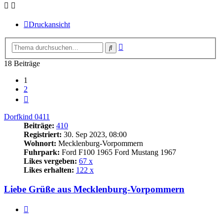
Druckansicht
Erweiterte
Suche
Suche
18 Beiträge
1
2
Nächste
Dorfkind 0411
Beiträge:
410
Registriert:
30. Sep 2023, 08:00
Wohnort:
Mecklenburg-Vorpommern
Fuhrpark:
Ford F100 1965 Ford Mustang 1967
Likes vergeben:
67 x
Likes erhalten:
122 x
Liebe Grüße aus Mecklenburg-Vorpommern
Zitat