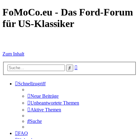
FoMoCo.eu - Das Ford-Forum
für US-Klassiker
☮ STOP WAR
Zum Inhalt
Erweiterte
Suche
Suche
Schnellzugriff
Neue Beiträge
Unbeantwortete Themen
Aktive Themen
Suche
FAQ