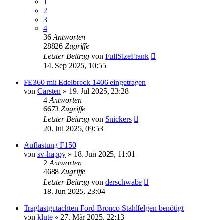
1
2
3
4
36
Antworten
28826
Zugriffe
Letzter Beitrag
von
FullSizeFrank
14. Sep 2025, 10:55
FE360 mit Edelbrock 1406 eingetragen
von
Carsten
» 19. Jul 2025, 23:28
4
Antworten
6673
Zugriffe
Letzter Beitrag
von
Snickers
20. Jul 2025, 09:53
Auflastung F150
von
sv-happy
» 18. Jun 2025, 11:01
2
Antworten
4688
Zugriffe
Letzter Beitrag
von
derschwabe
18. Jun 2025, 23:04
Traglastgutachten Ford Bronco Stahlfelgen benötigt
von
klute
» 27. Mär 2025, 22:13