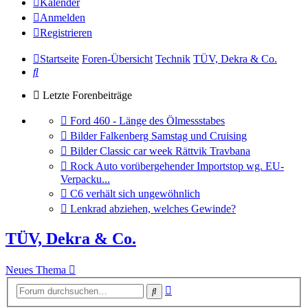
Kalender
Anmelden
Registrieren
Startseite
Foren-Übersicht
Technik
TÜV, Dekra & Co.
Suche
Letzte Forenbeiträge
Gehe
Ford 460 - Länge des Ölmessstabes
zum
Gehe
Bilder Falkenberg Samstag und Cruising
letzten
zum
Gehe
Bilder Classic car week Rättvik Travbana
Beitrag
letzten
zum
Gehe
Rock Auto vorübergehender Importstop wg. EU-
Beitrag
letzten
zum
Verpacku...
Beitrag
letzten
Gehe
C6 verhält sich ungewöhnlich
Beitrag
zum
Gehe
Lenkrad abziehen, welches Gewinde?
letzten
zum
Beitrag
letzten
TÜV, Dekra & Co.
Beitrag
Neues Thema
Erweiterte
Suche
Suche