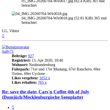
05_IMG-20260704-WA0017.jpg (82.4 KiB) 365 mal
betrachtet
04_IMG-20260704-WA0018.jpg (52.81 KiB) 365 mal
betrachtet
LG, Viktor
Nach
oben
Sally71
Beiträge:
927
Registriert:
13. Apr 2020, 18:40
Wohnort:
Neubrandenburg
Fuhrpark:
71er und 17er Mustang, 67er Ranchero, 69er
Torino, 69er Cyclone
Likes vergeben:
1052 x
Likes erhalten:
765 x
Re: save the date: Cars´n Coffee 4th of July
(Domjüch/Mecklenburgische Seenplatte)
Zitat