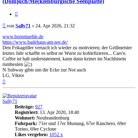
(Domjüch/Mecklenburgische Seenplatte)
Zitat
Beitrag
von
Sally71
»
24. Apr 2026, 21:32
www.bornmuehle.de
https://www.badehaus-am-see.de/
Den Frikagriller versuch ich wieder zu motivieren; der Grillmeister
letztes Jahr schaffte es selbst ne Wurst zu kohlefizieren... Cars'n
Coffee ist halt understatement, kann dann keiner im Nachhinein
rumheulen
N Subway gibts um die Ecke zur Not auch
LG, Viktor
Nach
oben
Sally71
Beiträge:
927
Registriert:
13. Apr 2020, 18:40
Wohnort:
Neubrandenburg
Fuhrpark:
71er und 17er Mustang, 67er Ranchero, 69er
Torino, 69er Cyclone
Likes vergeben:
1052 x