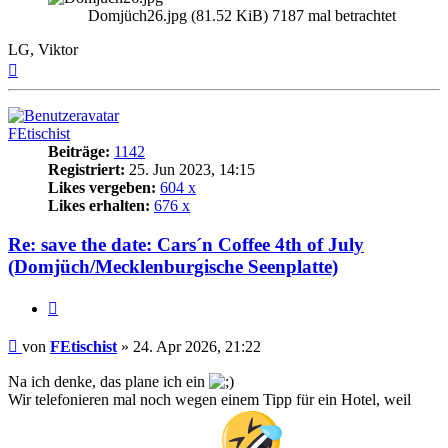
Domjüch26.jpg (81.52 KiB) 7187 mal betrachtet
LG, Viktor
Nach
oben
FEtischist
Beiträge:
1142
Registriert:
25. Jun 2023, 14:15
Likes vergeben:
604 x
Likes erhalten:
676 x
Re: save the date: Cars´n Coffee 4th of July
(Domjüch/Mecklenburgische Seenplatte)
Zitat
Beitrag
von
FEtischist
»
24. Apr 2026, 21:22
Na ich denke, das plane ich ein
Wir telefonieren mal noch wegen einem Tipp für ein Hotel, weil