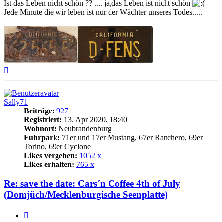
Ist das Leben nicht schön ?? .... ja,das Leben ist nicht schön
Jede Minute die wir leben ist nur der Wächter unseres Todes.....
Nach
oben
Sally71
Beiträge:
927
Registriert:
13. Apr 2020, 18:40
Wohnort:
Neubrandenburg
Fuhrpark:
71er und 17er Mustang, 67er Ranchero, 69er
Torino, 69er Cyclone
Likes vergeben:
1052 x
Likes erhalten:
765 x
Re: save the date: Cars´n Coffee 4th of July
(Domjüch/Mecklenburgische Seenplatte)
Zitat