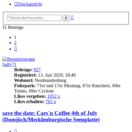
Druckansicht
Erweiterte
Suche
Suche
11 Beiträge
1
2
Nächste
Sally71
Beiträge:
927
Registriert:
13. Apr 2020, 18:40
Wohnort:
Neubrandenburg
Fuhrpark:
71er und 17er Mustang, 67er Ranchero, 69er
Torino, 69er Cyclone
Likes vergeben:
1052 x
Likes erhalten:
765 x
save the date: Cars´n Coffee 4th of July
(Domjüch/Mecklenburgische Seenplatte)
Zitat