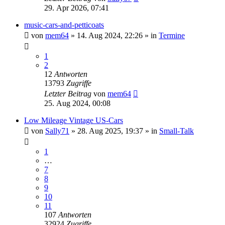
29. Apr 2026, 07:41
music-cars-and-petticoats
von
mem64
» 14. Aug 2024, 22:26 » in
Termine
1
2
12
Antworten
13793
Zugriffe
Letzter Beitrag
von
mem64
25. Aug 2024, 00:08
Low Mileage Vintage US-Cars
von
Sally71
» 28. Aug 2025, 19:37 » in
Small-Talk
1
…
7
8
9
10
11
107
Antworten
32924
Zugriffe