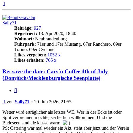
Nach
oben
Sally71
Beiträge:
927
Registriert:
13. Apr 2020, 18:40
Wohnort:
Neubrandenburg
Fuhrpark:
71er und 17er Mustang, 67er Ranchero, 69er
Torino, 69er Cyclone
Likes vergeben:
1052 x
Likes erhalten:
765 x
Re: save the date: Cars´n Coffee 4th of July
(Domjüch/Mecklenburgische Seenplatte)
Zitat
Beitrag
von
Sally71
»
29. Jun 2026, 21:55
Wetter wird erträglicher als letztes WE. Wer in der Ecke ist oder
Sprit verbrennen möchte, sei herlich willkommen. Und die
Badeseen sind ale klasse warm.
PS: Catering war mal wieder ein Akt, steht aber jetzt und der Verein