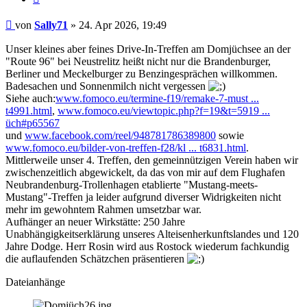
Beitrag
von
Sally71
»
24. Apr 2026, 19:49
Unser kleines aber feines Drive-In-Treffen am Domjüchsee an der
"Route 96" bei Neustrelitz heißt nicht nur die Brandenburger,
Berliner und Meckelburger zu Benzingesprächen willkommen.
Badesachen und Sonnenmilch nicht vergessen
Siehe auch:
www.fomoco.eu/termine-f19/remake-7-must ...
t4991.html
,
www.fomoco.eu/viewtopic.php?f=19&t=5919 ...
üch#p65567
und
www.facebook.com/reel/948781786389800
sowie
www.fomoco.eu/bilder-von-treffen-f28/kl ... t6831.html
.
Mittlerweile unser 4. Treffen, den gemeinnützigen Verein haben wir
zwischenzeitlich abgewickelt, da das von mir auf dem Flughafen
Neubrandenburg-Trollenhagen etablierte "Mustang-meets-
Mustang"-Treffen ja leider aufgrund diverser Widrigkeiten nicht
mehr im gewohntem Rahmen umsetzbar war.
Aufhänger an neuer Wirkstätte: 250 Jahre
Unabhängigkeitserklärung unseres Alteisenherkunftslandes und 120
Jahre Dodge. Herr Rosin wird aus Rostock wiederum fachkundig
die auflaufenden Schätzchen präsentieren
Dateianhänge