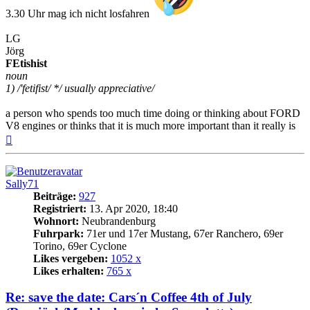
3.30 Uhr mag ich nicht losfahren
LG
Jörg
FEtishist
noun
1) /'fetifist/ */ usually appreciative/
a person who spends too much time doing or thinking about FORD
V8 engines or thinks that it is much more important than it really is
Nach
oben
Sally71
Beiträge:
927
Registriert:
13. Apr 2020, 18:40
Wohnort:
Neubrandenburg
Fuhrpark:
71er und 17er Mustang, 67er Ranchero, 69er
Torino, 69er Cyclone
Likes vergeben:
1052 x
Likes erhalten:
765 x
Re: save the date: Cars´n Coffee 4th of July