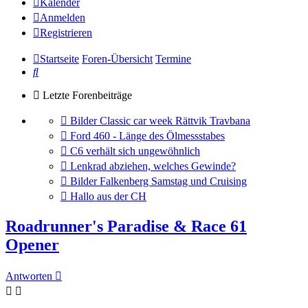
Kalender
Anmelden
Registrieren
Startseite
Foren-Übersicht
Termine
Suche
Letzte Forenbeiträge
Gehe
Bilder Classic car week Rättvik Travbana
zum
Gehe
Ford 460 - Länge des Ölmessstabes
letzten
zum
Gehe
C6 verhält sich ungewöhnlich
Beitrag
letzten
zum
Gehe
Lenkrad abziehen, welches Gewinde?
Beitrag
letzten
zum
Gehe
Bilder Falkenberg Samstag und Cruising
Beitrag
letzten
zum
Gehe
Hallo aus der CH
Beitrag
letzten
zum
Beitrag
letzten
Roadrunner's Paradise & Race 61
Beitrag
Opener
Antworten