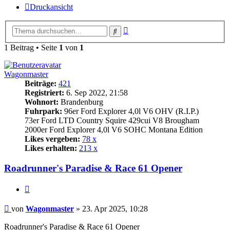
Druckansicht
Erweiterte
Suche
Suche
1 Beitrag • Seite
1
von
1
Wagonmaster
Beiträge:
421
Registriert:
6. Sep 2022, 21:58
Wohnort:
Brandenburg
Fuhrpark:
96er Ford Explorer 4,0l V6 OHV (R.I.P.)
73er Ford LTD Country Squire 429cui V8 Brougham
2000er Ford Explorer 4,0l V6 SOHC Montana Edition
Likes vergeben:
78 x
Likes erhalten:
213 x
Roadrunner's Paradise & Race 61 Opener
Zitat
Beitrag
von
Wagonmaster
»
23. Apr 2025, 10:28
Roadrunner's Paradise & Race 61 Opener