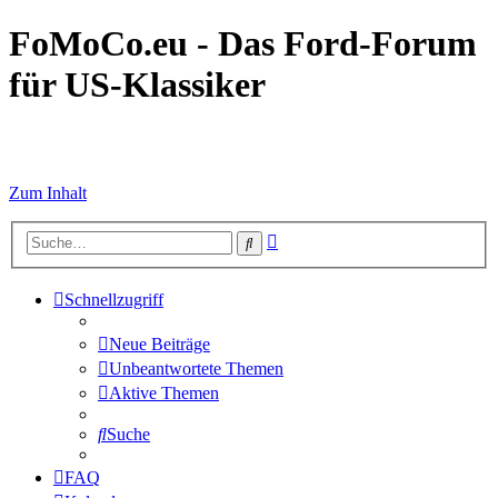
FoMoCo.eu - Das Ford-Forum
für US-Klassiker
☮ STOP WAR
Zum Inhalt
Erweiterte
Suche
Suche
Schnellzugriff
Neue Beiträge
Unbeantwortete Themen
Aktive Themen
Suche
FAQ