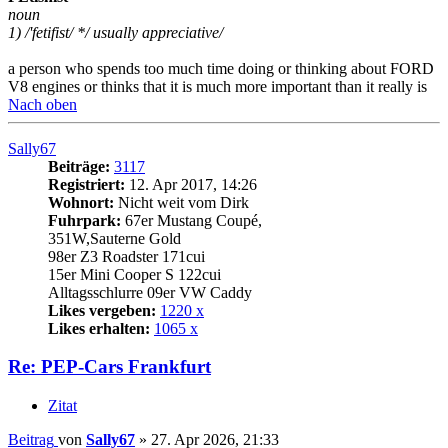
noun
1) /'fetifist/ */ usually appreciative/
a person who spends too much time doing or thinking about FORD
V8 engines or thinks that it is much more important than it really is
Nach oben
Sally67
Beiträge:
3117
Registriert:
12. Apr 2017, 14:26
Wohnort:
Nicht weit vom Dirk
Fuhrpark:
67er Mustang Coupé,
351W,Sauterne Gold
98er Z3 Roadster 171cui
15er Mini Cooper S 122cui
Alltagsschlurre 09er VW Caddy
Likes vergeben:
1220 x
Likes erhalten:
1065 x
Re: PEP-Cars Frankfurt
Zitat
Beitrag
von
Sally67
»
27. Apr 2026, 21:33