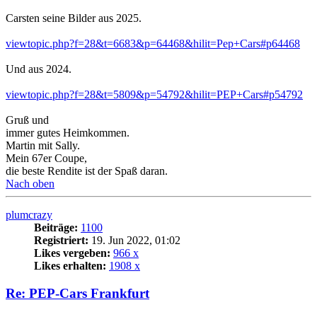
Carsten seine Bilder aus 2025.
viewtopic.php?f=28&t=6683&p=64468&hilit=Pep+Cars#p64468
Und aus 2024.
viewtopic.php?f=28&t=5809&p=54792&hilit=PEP+Cars#p54792
Gruß und
immer gutes Heimkommen.
Martin mit Sally.
Mein 67er Coupe,
die beste Rendite ist der Spaß daran.
Nach oben
plumcrazy
Beiträge:
1100
Registriert:
19. Jun 2022, 01:02
Likes vergeben:
966 x
Likes erhalten:
1908 x
Re: PEP-Cars Frankfurt