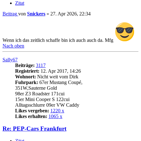
Zitat
Beitrag
von
Snickers
»
27. Apr 2026, 22:34
Wenn ich das zeitlich schaffe bin ich auch auch da. Mfg
Nach oben
Sally67
Beiträge:
3117
Registriert:
12. Apr 2017, 14:26
Wohnort:
Nicht weit vom Dirk
Fuhrpark:
67er Mustang Coupé,
351W,Sauterne Gold
98er Z3 Roadster 171cui
15er Mini Cooper S 122cui
Alltagsschlurre 09er VW Caddy
Likes vergeben:
1220 x
Likes erhalten:
1065 x
Re: PEP-Cars Frankfurt
Zitat