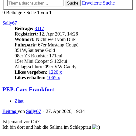
Erweiterte Suche
Suche
9 Beiträge • Seite
1
von
1
Sally67
Beiträge:
3117
Registriert:
12. Apr 2017, 14:26
Wohnort:
Nicht weit vom Dirk
Fuhrpark:
67er Mustang Coupé,
351W,Sauterne Gold
98er Z3 Roadster 171cui
15er Mini Cooper S 122cui
Alltagsschlurre 09er VW Caddy
Likes vergeben:
1220 x
Likes erhalten:
1065 x
PEP-Cars Frankfurt
Zitat
Beitrag
von
Sally67
»
27. Apr 2026, 19:34
Ist jemand vor Ort?
Ich bin dort und hab die Salima im Schlepptau