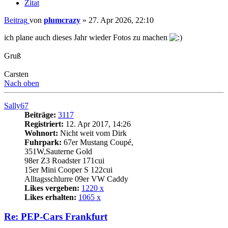
Zitat
Beitrag
von
plumcrazy
»
27. Apr 2026, 22:10
ich plane auch dieses Jahr wieder Fotos zu machen
Gruß
Carsten
Nach oben
Sally67
Beiträge:
3117
Registriert:
12. Apr 2017, 14:26
Wohnort:
Nicht weit vom Dirk
Fuhrpark:
67er Mustang Coupé,
351W,Sauterne Gold
98er Z3 Roadster 171cui
15er Mini Cooper S 122cui
Alltagsschlurre 09er VW Caddy
Likes vergeben:
1220 x
Likes erhalten:
1065 x
Re: PEP-Cars Frankfurt