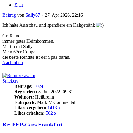
Zitat
Beitrag
von
Sally67
»
27. Apr 2026, 22:16
Ich halte Ausschau und spendiere ein Kaltgetränk
Gruß und
immer gutes Heimkommen.
Martin mit Sally.
Mein 67er Coupe,
die beste Rendite ist der Spaß daran.
Nach oben
Snickers
Beiträge:
1024
Registriert:
8. Jun 2022, 09:31
Wohnort:
Heilbronn
Fuhrpark:
MarkIV Continental
Likes vergeben:
1413 x
Likes erhalten:
502 x
Re: PEP-Cars Frankfurt