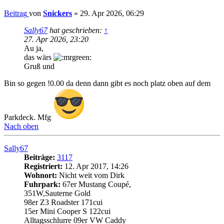
Beitrag
von
Snickers
»
29. Apr 2026, 06:29
Sally67
hat geschrieben:
↑
27. Apr 2026, 23:20
Au ja,
das wärs
Gruß und
Bin so gegen !0.00 da denn dann gibt es noch platz oben auf dem
Parkdeck. Mfg
Nach oben
Sally67
Beiträge:
3117
Registriert:
12. Apr 2017, 14:26
Wohnort:
Nicht weit vom Dirk
Fuhrpark:
67er Mustang Coupé,
351W,Sauterne Gold
98er Z3 Roadster 171cui
15er Mini Cooper S 122cui
Alltagsschlurre 09er VW Caddy