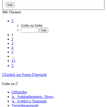
366 Themen
Seite
1
Gehe zu Seite:
von
15
1
2
3
4
5
…
15
Nächste
Zurück zur Foren-Übersicht
Gehe zu
Offizielles
↳ Ankündigungen / News
↳ FoMoCo Nationals
Vorstellungsrunde