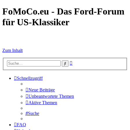
FoMoCo.eu - Das Ford-Forum
für US-Klassiker
☮ STOP WAR
Zum Inhalt
Erweiterte
Suche
Suche
Schnellzugriff
Neue Beiträge
Unbeantwortete Themen
Aktive Themen
Suche
FAQ