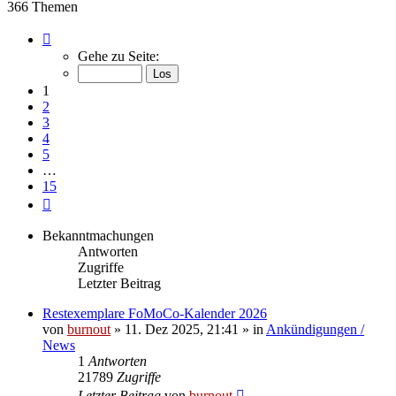
366 Themen
Seite
1
Gehe zu Seite:
von
15
1
2
3
4
5
…
15
Nächste
Bekanntmachungen
Antworten
Zugriffe
Letzter Beitrag
Restexemplare FoMoCo-Kalender 2026
von
burnout
» 11. Dez 2025, 21:41 » in
Ankündigungen /
News
1
Antworten
21789
Zugriffe
Letzter Beitrag
von
burnout