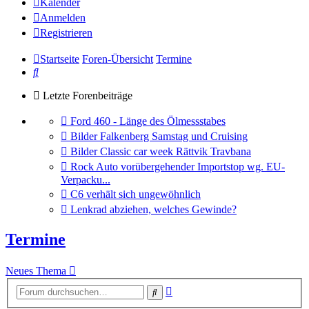
Kalender
Anmelden
Registrieren
Startseite
Foren-Übersicht
Termine
Suche
Letzte Forenbeiträge
Gehe
Ford 460 - Länge des Ölmessstabes
zum
Gehe
Bilder Falkenberg Samstag und Cruising
letzten
zum
Gehe
Bilder Classic car week Rättvik Travbana
Beitrag
letzten
zum
Gehe
Rock Auto vorübergehender Importstop wg. EU-
Beitrag
letzten
zum
Verpacku...
Beitrag
letzten
Gehe
C6 verhält sich ungewöhnlich
Beitrag
zum
Gehe
Lenkrad abziehen, welches Gewinde?
letzten
zum
Beitrag
letzten
Termine
Beitrag
Neues Thema
Erweiterte
Suche
Suche