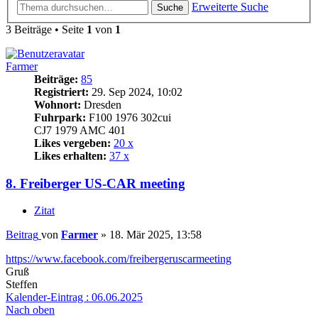
Erweiterte Suche
Suche
3 Beiträge • Seite
1
von
1
Farmer
Beiträge:
85
Registriert:
29. Sep 2024, 10:02
Wohnort:
Dresden
Fuhrpark:
F100 1976 302cui
CJ7 1979 AMC 401
Likes vergeben:
20 x
Likes erhalten:
37 x
8. Freiberger US-CAR meeting
Zitat
Beitrag
von
Farmer
»
18. Mär 2025, 13:58
https://www.facebook.com/freibergeruscarmeeting
Gruß
Steffen
Kalender-Eintrag : 06.06.2025
Nach oben