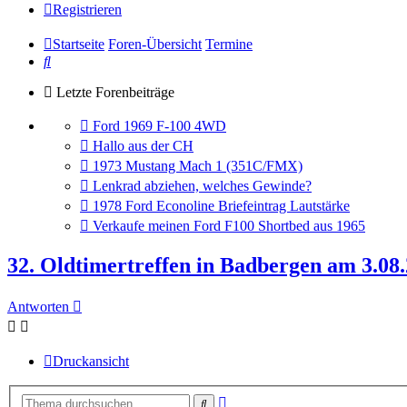
Registrieren
Startseite
Foren-Übersicht
Termine
Suche
Letzte Forenbeiträge
Gehe
Ford 1969 F-100 4WD
zum
Gehe
Hallo aus der CH
letzten
zum
Gehe
1973 Mustang Mach 1 (351C/FMX)
Beitrag
letzten
zum
Gehe
Lenkrad abziehen, welches Gewinde?
Beitrag
letzten
zum
Gehe
1978 Ford Econoline Briefeintrag Lautstärke
Beitrag
letzten
zum
Gehe
Verkaufe meinen Ford F100 Shortbed aus 1965
Beitrag
letzten
zum
Beitrag
letzten
32. Oldtimertreffen in Badbergen am 3.08
Beitrag
Antworten
Druckansicht
Erweiterte
Suche