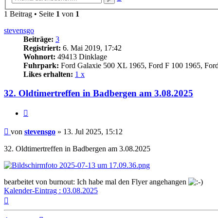
Suche
1 Beitrag • Seite
1
von
1
stevensgo
Beiträge:
3
Registriert:
6. Mai 2019, 17:42
Wohnort:
49413 Dinklage
Fuhrpark:
Ford Galaxie 500 XL 1965, Ford F 100 1965, For
Likes erhalten:
1 x
32. Oldtimertreffen in Badbergen am 3.08.2025
Zitat
Beitrag
von
stevensgo
»
13. Jul 2025, 15:12
32. Oldtimertreffen in Badbergen am 3.08.2025
bearbeitet von burnout: Ich habe mal den Flyer angehangen
Kalender-Eintrag : 03.08.2025
Nach
oben