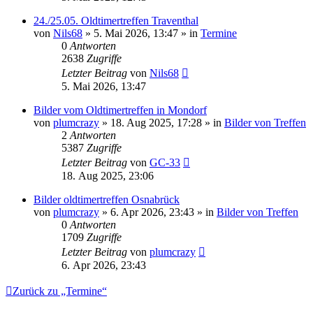
24./25.05. Oldtimertreffen Traventhal
von
Nils68
» 5. Mai 2026, 13:47 » in
Termine
0
Antworten
2638
Zugriffe
Letzter Beitrag
von
Nils68
5. Mai 2026, 13:47
Bilder vom Oldtimertreffen in Mondorf
von
plumcrazy
» 18. Aug 2025, 17:28 » in
Bilder von Treffen
2
Antworten
5387
Zugriffe
Letzter Beitrag
von
GC-33
18. Aug 2025, 23:06
Bilder oldtimertreffen Osnabrück
von
plumcrazy
» 6. Apr 2026, 23:43 » in
Bilder von Treffen
0
Antworten
1709
Zugriffe
Letzter Beitrag
von
plumcrazy
6. Apr 2026, 23:43
Zurück zu „Termine“