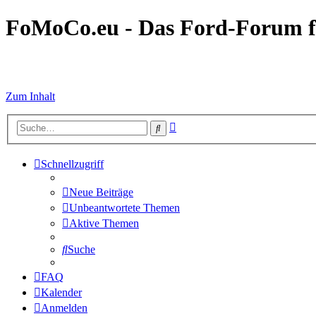
FoMoCo.eu - Das Ford-Forum f
☮ STOP WAR
Zum Inhalt
Erweiterte
Suche
Suche
Schnellzugriff
Neue Beiträge
Unbeantwortete Themen
Aktive Themen
Suche
FAQ
Kalender
Anmelden