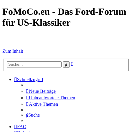
FoMoCo.eu - Das Ford-Forum
für US-Klassiker
☮ STOP WAR
Zum Inhalt
Erweiterte
Suche
Suche
Schnellzugriff
Neue Beiträge
Unbeantwortete Themen
Aktive Themen
Suche
FAQ