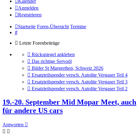
Kalender
Anmelden
Registrieren
Startseite
Foren-Übersicht
Termine
Suche
Letzte Forenbeiträge
Gehe
Rückspiegel ankleben
zum
Gehe
Das richtige Servoöl
letzten
zum
Gehe
Bilder St Margrethen, Schweiz 2026
Beitrag
letzten
zum
Gehe
Ersatzteilspender versch. Autolite Vergaser Teil 4
Beitrag
letzten
zum
Gehe
Ersatzteilspender versch. Autolite Vergaser Teil 3
Beitrag
letzten
zum
Gehe
Ersatzteilspender versch. Autolite Vergaser Teil 2
Beitrag
letzten
zum
Beitrag
letzten
19.-20. September Mid Mopar Meet, auch
Beitrag
für andere US cars
Antworten