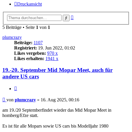
Druckansicht
Erweiterte
Suche
Suche
5 Beiträge • Seite
1
von
1
plumcrazy
Beiträge:
1107
Registriert:
19. Jun 2022, 01:02
Likes vergeben:
970 x
Likes erhalten:
1941 x
19.-20. September Mid Mopar Meet, auch für
andere US cars
Zitat
Beitrag
von
plumcrazy
»
16. Aug 2025, 00:16
am 19./20 Septemberfindet wieder das Mid Mopar Meet in
homberg/Efze statt.
Es ist für alle Mopars sowie US cars bis Modelljahr 1980