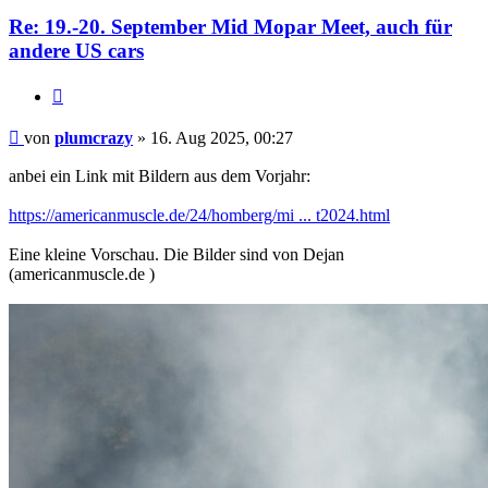
Re: 19.-20. September Mid Mopar Meet, auch für
andere US cars
Zitat
Beitrag
von
plumcrazy
»
16. Aug 2025, 00:27
anbei ein Link mit Bildern aus dem Vorjahr:
https://americanmuscle.de/24/homberg/mi ... t2024.html
Eine kleine Vorschau. Die Bilder sind von Dejan
(americanmuscle.de )