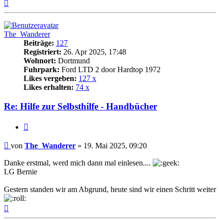
Nach
oben
The_Wanderer
Beiträge:
127
Registriert:
26. Apr 2025, 17:48
Wohnort:
Dortmund
Fuhrpark:
Ford LTD 2 door Hardtop 1972
Likes vergeben:
127 x
Likes erhalten:
74 x
Re: Hilfe zur Selbsthilfe - Handbücher
Zitat
Beitrag
von
The_Wanderer
»
19. Mai 2025, 09:20
Danke erstmal, werd mich dann mal einlesen....
LG Bernie
Gestern standen wir am Abgrund, heute sind wir einen Schritt weiter
Nach
oben