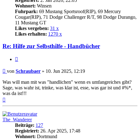
Registriert:
2. Jan 2020, 22:05
Wohnort:
Winsen
Fuhrpark:
69 Mustang Sportsroof(RIP), 69 Mercury
Cougar(RIP), 71 Dodge Challenger R/T, 98 Dodge Durango,
11 Mustang GT
Likes vergeben:
31 x
Likes erhalten:
1270 x
Re: Hilfe zur Selbsthilfe - Handbücher
Zitat
Beitrag
von
Schraubaer
»
10. Jun 2025, 12:19
Was will man mit was "handlichen" wenn es umfangreiches gibt?
Sage, was wahr ist, trinke, was klar ist, esse, was gar ist und #%*,
was da ist!!!
Nach
oben
The_Wanderer
Beiträge:
127
Registriert:
26. Apr 2025, 17:48
Wohnort:
Dortmund