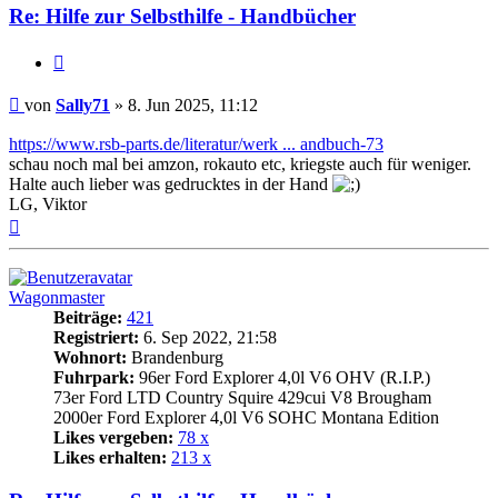
Re: Hilfe zur Selbsthilfe - Handbücher
Zitat
Beitrag
von
Sally71
»
8. Jun 2025, 11:12
https://www.rsb-parts.de/literatur/werk ... andbuch-73
schau noch mal bei amzon, rokauto etc, kriegste auch für weniger.
Halte auch lieber was gedrucktes in der Hand
LG, Viktor
Nach
oben
Wagonmaster
Beiträge:
421
Registriert:
6. Sep 2022, 21:58
Wohnort:
Brandenburg
Fuhrpark:
96er Ford Explorer 4,0l V6 OHV (R.I.P.)
73er Ford LTD Country Squire 429cui V8 Brougham
2000er Ford Explorer 4,0l V6 SOHC Montana Edition
Likes vergeben:
78 x
Likes erhalten:
213 x