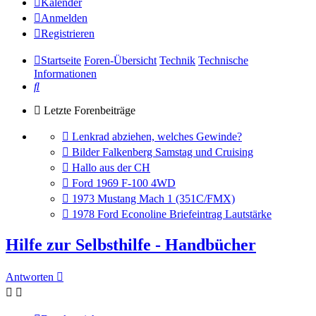
Kalender
Anmelden
Registrieren
Startseite
Foren-Übersicht
Technik
Technische
Informationen
Suche
Letzte Forenbeiträge
Gehe
Lenkrad abziehen, welches Gewinde?
zum
Gehe
Bilder Falkenberg Samstag und Cruising
letzten
zum
Gehe
Hallo aus der CH
Beitrag
letzten
zum
Gehe
Ford 1969 F-100 4WD
Beitrag
letzten
zum
Gehe
1973 Mustang Mach 1 (351C/FMX)
Beitrag
letzten
zum
Gehe
1978 Ford Econoline Briefeintrag Lautstärke
Beitrag
letzten
zum
Beitrag
letzten
Hilfe zur Selbsthilfe - Handbücher
Beitrag
Antworten