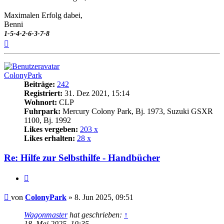
Maximalen Erfolg dabei,
Benni
1-5-4-2-6-3-7-8
Nach
oben
ColonyPark
Beiträge:
242
Registriert:
31. Dez 2021, 15:14
Wohnort:
CLP
Fuhrpark:
Mercury Colony Park, Bj. 1973, Suzuki GSXR
1100, Bj. 1992
Likes vergeben:
203 x
Likes erhalten:
28 x
Re: Hilfe zur Selbsthilfe - Handbücher
Zitat
Beitrag
von
ColonyPark
»
8. Jun 2025, 09:51
Wagonmaster
hat geschrieben:
↑
18. Mai 2025, 10:35