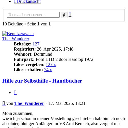
Druckansicht
Erweiterte
Suche
Suche
10 Beiträge • Seite
1
von
1
The_Wanderer
Beiträge:
127
Registriert:
26. Apr 2025, 17:48
Wohnort:
Dortmund
Fuhrpark:
Ford LTD 2 door Hardtop 1972
Likes vergeben:
127 x
Likes erhalten:
74 x
Hilfe zur Selbsthilfe - Handbücher
Zitat
Beitrag
von
The_Wanderer
»
17. Mai 2025, 18:21
Moin zusammen,
wie ich ja schon in meiner Vorstellung geschrieben hab bin ich noch
absoluter, blutiger Anfänger im V8 Ami Bereich, also vergebt mir