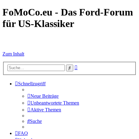
FoMoCo.eu - Das Ford-Forum
für US-Klassiker
☮ STOP WAR
Zum Inhalt
Erweiterte
Suche
Suche
Schnellzugriff
Neue Beiträge
Unbeantwortete Themen
Aktive Themen
Suche
FAQ