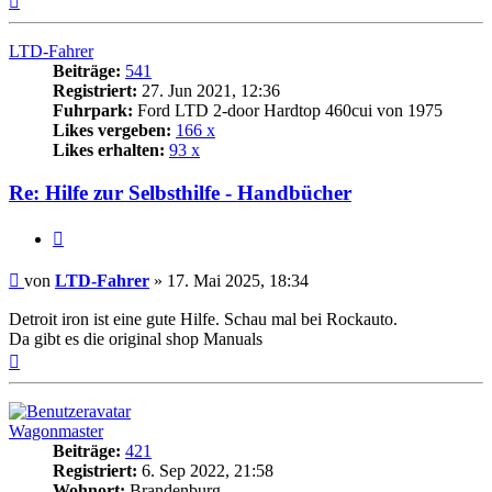
oben
LTD-Fahrer
Beiträge:
541
Registriert:
27. Jun 2021, 12:36
Fuhrpark:
Ford LTD 2-door Hardtop 460cui von 1975
Likes vergeben:
166 x
Likes erhalten:
93 x
Re: Hilfe zur Selbsthilfe - Handbücher
Zitat
Beitrag
von
LTD-Fahrer
»
17. Mai 2025, 18:34
Detroit iron ist eine gute Hilfe. Schau mal bei Rockauto.
Da gibt es die original shop Manuals
Nach
oben
Wagonmaster
Beiträge:
421
Registriert:
6. Sep 2022, 21:58
Wohnort:
Brandenburg