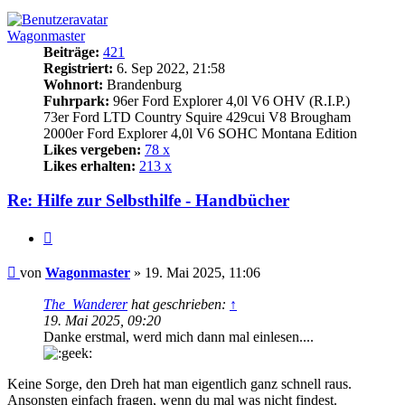
Wagonmaster
Beiträge:
421
Registriert:
6. Sep 2022, 21:58
Wohnort:
Brandenburg
Fuhrpark:
96er Ford Explorer 4,0l V6 OHV (R.I.P.)
73er Ford LTD Country Squire 429cui V8 Brougham
2000er Ford Explorer 4,0l V6 SOHC Montana Edition
Likes vergeben:
78 x
Likes erhalten:
213 x
Re: Hilfe zur Selbsthilfe - Handbücher
Zitat
Beitrag
von
Wagonmaster
»
19. Mai 2025, 11:06
The_Wanderer
hat geschrieben:
↑
19. Mai 2025, 09:20
Danke erstmal, werd mich dann mal einlesen....
Keine Sorge, den Dreh hat man eigentlich ganz schnell raus.
Ansonsten einfach fragen, wenn du mal was nicht findest.