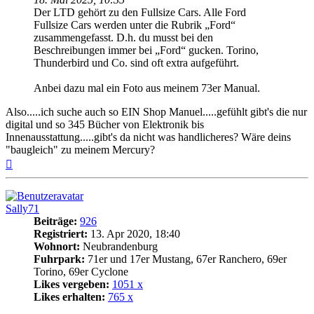
Der LTD gehört zu den Fullsize Cars. Alle Ford
Fullsize Cars werden unter die Rubrik „Ford“
zusammengefasst. D.h. du musst bei den
Beschreibungen immer bei „Ford“ gucken. Torino,
Thunderbird und Co. sind oft extra aufgeführt.
Anbei dazu mal ein Foto aus meinem 73er Manual.
Also.....ich suche auch so EIN Shop Manuel.....gefühlt gibt's die nur
digital und so 345 Bücher von Elektronik bis
Innenausstattung.....gibt's da nicht was handlicheres? Wäre deins
"baugleich" zu meinem Mercury?
Nach
oben
Sally71
Beiträge:
926
Registriert:
13. Apr 2020, 18:40
Wohnort:
Neubrandenburg
Fuhrpark:
71er und 17er Mustang, 67er Ranchero, 69er
Torino, 69er Cyclone
Likes vergeben:
1051 x
Likes erhalten:
765 x