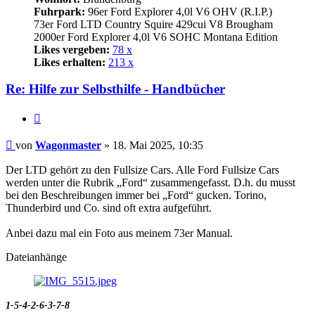
Fuhrpark:
96er Ford Explorer 4,0l V6 OHV (R.I.P.)
73er Ford LTD Country Squire 429cui V8 Brougham
2000er Ford Explorer 4,0l V6 SOHC Montana Edition
Likes vergeben:
78 x
Likes erhalten:
213 x
Re: Hilfe zur Selbsthilfe - Handbücher
Zitat
Beitrag
von
Wagonmaster
»
18. Mai 2025, 10:35
Der LTD gehört zu den Fullsize Cars. Alle Ford Fullsize Cars
werden unter die Rubrik „Ford“ zusammengefasst. D.h. du musst
bei den Beschreibungen immer bei „Ford“ gucken. Torino,
Thunderbird und Co. sind oft extra aufgeführt.
Anbei dazu mal ein Foto aus meinem 73er Manual.
Dateianhänge
1-5-4-2-6-3-7-8