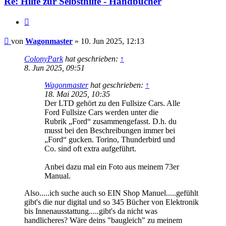
Re: Hilfe zur Selbsthilfe - Handbücher
Zitat
Beitrag
von
Wagonmaster
»
10. Jun 2025, 12:13
ColonyPark
hat geschrieben:
↑
8. Jun 2025, 09:51
Wagonmaster
hat geschrieben:
↑
18. Mai 2025, 10:35
Der LTD gehört zu den Fullsize Cars. Alle
Ford Fullsize Cars werden unter die
Rubrik „Ford“ zusammengefasst. D.h. du
musst bei den Beschreibungen immer bei
„Ford“ gucken. Torino, Thunderbird und
Co. sind oft extra aufgeführt.
Anbei dazu mal ein Foto aus meinem 73er
Manual.
Also.....ich suche auch so EIN Shop Manuel.....gefühlt
gibt's die nur digital und so 345 Bücher von Elektronik
bis Innenausstattung.....gibt's da nicht was
handlicheres? Wäre deins "baugleich" zu meinem