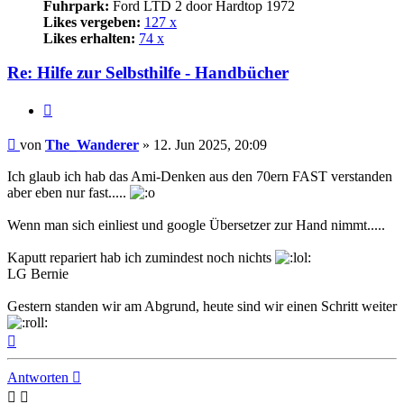
Fuhrpark:
Ford LTD 2 door Hardtop 1972
Likes vergeben:
127 x
Likes erhalten:
74 x
Re: Hilfe zur Selbsthilfe - Handbücher
Zitat
Beitrag
von
The_Wanderer
»
12. Jun 2025, 20:09
Ich glaub ich hab das Ami-Denken aus den 70ern FAST verstanden
aber eben nur fast.....
Wenn man sich einliest und google Übersetzer zur Hand nimmt.....
Kaputt repariert hab ich zumindest noch nichts
LG Bernie
Gestern standen wir am Abgrund, heute sind wir einen Schritt weiter
Nach
oben
Antworten