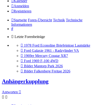
Kalender
Anmelden
Registrieren
Startseite
Foren-Übersicht
Technik
Technische
Informationen
Suche
Letzte Forenbeiträge
Gehe
1978 Ford Econoline Briefeintrag Lautstärke
zum
Gehe
Ford Galaxie 1961 - Radzylinder VA
letzten
zum
Gehe
1969er Mercury Cougar XR7
Beitrag
letzten
zum
Gehe
Ford 1969 F-100 4WD
Beitrag
letzten
zum
Gehe
Bilder Mantorp Park 2026
Beitrag
letzten
zum
Gehe
Bilder Falkenberg Freitag 2026
Beitrag
letzten
zum
Beitrag
letzten
Anhängerkupplung
Beitrag
Antworten