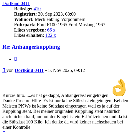
Dorfkind 0411
Beiträge:
410
Registriert:
30. Sep 2023, 08:00
Wohnort:
Mecklenburg-Vorpommern
Fuhrpark:
Ford F100 1965 Ford Mustang 1967
Likes vergeben:
66 x
Likes erhalten:
122 x
Re: Anhängerkupplung
Zitat
Beitrag
von
Dorfkind 0411
»
5. Nov 2025, 09:12
Kurzre Info......es hat geklappt, Anhängerlast eingetragen
Danke für eure Hilfe. Es ist nur keine Stützlast eingetragen. Bei den
Meisten PKWs ist keine Stützlast eingetragen weil es ja auf der
Kupplung steht. Bei meiner originalen Kupplung steht natürlich
auch nichts drauf,nur auf der Kugel ist ein E-Prüfzeichen und da ist
die Stützlast 100 Kilo. Ich denke da wird keiner nachschauen bei
einer Kontrolle