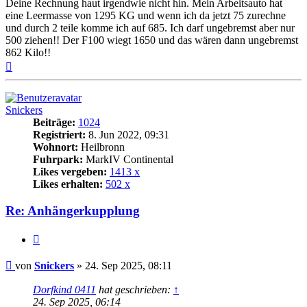
Deine Rechnung haut irgendwie nicht hin. Mein Arbeitsauto hat
eine Leermasse von 1295 KG und wenn ich da jetzt 75 zurechne
und durch 2 teile komme ich auf 685. Ich darf ungebremst aber nur
500 ziehen!! Der F100 wiegt 1650 und das wären dann ungebremst
862 Kilo!!
Nach
oben
Snickers
Beiträge:
1024
Registriert:
8. Jun 2022, 09:31
Wohnort:
Heilbronn
Fuhrpark:
MarkIV Continental
Likes vergeben:
1413 x
Likes erhalten:
502 x
Re: Anhängerkupplung
Zitat
Beitrag
von
Snickers
»
24. Sep 2025, 08:11
Dorfkind 0411
hat geschrieben:
↑
24. Sep 2025, 06:14