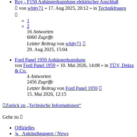
Roy - F150 Anhängerkupplung elektrischer Anschluß
von
whity71
» 17. Aug 2025, 20:12 » in
Technikfragen
1
2
16
Antworten
6060
Zugriffe
Letzter Beitrag
von
whity71
29. Aug 2025, 15:04
Ford Panel 1959 Anhängerkupplung
von
Ford Panel 1959
» 10. Mai 2026, 14:08 » in
TÜV, Dekra
& Co.
4
Antworten
2456
Zugriffe
Letzter Beitrag
von
Ford Panel 1959
15. Mai 2026, 12:15
Zurück zu „Technische Informationen“
Gehe zu
Offizielles
↳ Ankündigungen / News