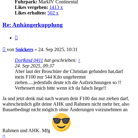
Fuhrpark:
MarkIV Continental
Likes vergeben:
1413 x
Likes erhalten:
502 x
Re: Anhängerkupplung
Zitat
Beitrag
von
Snickers
»
24. Sep 2025, 10:31
Dorfkind 0411
hat geschrieben:
↑
24. Sep 2025, 09:37
Aber laut der Broschüre die Christian gefunden hat,darf
mein F100 nur 544 Kilo ungebremst
ziehen.....jedenfalls deute ich die Aufzeichnungen so !!
Verbessert mich bitte wenn ich da falsch liege!!
Ja und jetzt denk mal nach warum dein F100 das nur ziehen darf,
wahrscheinlich gibt deine AHK und Rahmen nicht mehr her, also
Bauartbedingt nicht möglich ohne Änderungen vorzunehmen an
Rahmen und AHK. Mfg
Nach