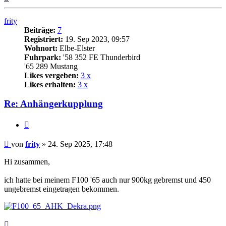
oben
frity
Beiträge:
7
Registriert:
19. Sep 2023, 09:57
Wohnort:
Elbe-Elster
Fuhrpark:
'58 352 FE Thunderbird
'65 289 Mustang
Likes vergeben:
3 x
Likes erhalten:
3 x
Re: Anhängerkupplung
Zitat
Beitrag
von
frity
»
24. Sep 2025, 17:48
Hi zusammen,
ich hatte bei meinem F100 '65 auch nur 900kg gebremst und 450
ungebremst eingetragen bekommen.
Nach