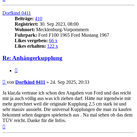
oben
Dorfkind 0411
Beiträge:
410
Registriert:
30. Sep 2023, 08:00
Wohnort:
Mecklenburg-Vorpommern
Fuhrpark:
Ford F100 1965 Ford Mustang 1967
Likes vergeben:
66 x
Likes erhalten:
122 x
Re: Anhängerkupplung
Zitat
Beitrag
von
Dorfkind 0411
»
24. Sep 2025, 20:33
Ja klar,da vertraue ich schon den Angaben von Ford und das reicht
mir ja auch völlig aus was ich ziehen darf. Hätte nur irgendwie mit
mehr gerechnet weil die originale Kupplung 2,5 cm stark ist und
sehr massiv aussieht. Die universal Kupplungen die man zu kaufen
bekommt sehen dagegen spielerisch aus . Na mal sehen ob das dem
TÜV reicht. Danke für die Infos.
Nach
oben