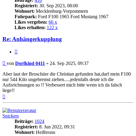
Beiträge:
410
Registriert:
30. Sep 2023, 08:00
Wohnort:
Mecklenburg-Vorpommern
Fuhrpark:
Ford F100 1965 Ford Mustang 1967
Likes vergeben:
66 x
Likes erhalten:
122 x
Re: Anhängerkupplung
Zitat
Beitrag
von
Dorfkind 0411
»
24. Sep 2025, 09:37
Aber laut der Broschüre die Christian gefunden hat,darf mein F100
nur 544 Kilo ungebremst ziehen.....jedenfalls deute ich die
Aufzeichnungen so !! Verbessert mich bitte wenn ich da falsch
liege!!
Nach
oben
Snickers
Beiträge:
1024
Registriert:
8. Jun 2022, 09:31
Wohnort:
Heilbronn