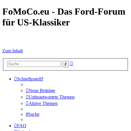
FoMoCo.eu - Das Ford-Forum
für US-Klassiker
☮ STOP WAR
Zum Inhalt
Erweiterte
Suche
Suche
Schnellzugriff
Neue Beiträge
Unbeantwortete Themen
Aktive Themen
Suche
FAQ