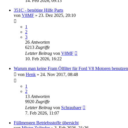
14. Feb 2026, 09:13
351C - benötige Hilfe Parts
von
V8MF
» 23. Dez 2025, 20:10
1
2
3
26
Antworten
6213
Zugriffe
Letzter Beitrag
von
V8MF
10. Feb 2026, 16:22
Warum man keine Fram Ölfilter für Ford V8 Motoren benutzen 
von
Henk
» 24. Nov 2017, 08:48
1
2
13
Antworten
9920
Zugriffe
Letzter Beitrag
von
Schraubaer
7. Feb 2026, 11:07
Füllmengen Betriebsstoffe übersicht
von
Mister Zylinder
» 3. Feb 2026, 21:26