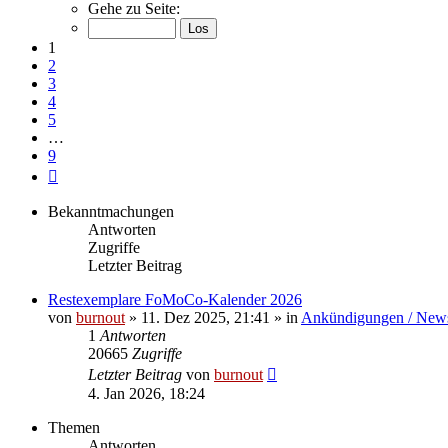
1
Gehe zu Seite:
von
9
1
2
3
4
5
…
9
Nächste
Bekanntmachungen
Antworten
Zugriffe
Letzter Beitrag
Restexemplare FoMoCo-Kalender 2026
von
burnout
» 11. Dez 2025, 21:41 » in
Ankündigungen / New
1
Antworten
20665
Zugriffe
Letzter Beitrag
von
burnout
4. Jan 2026, 18:24
Themen
Antworten