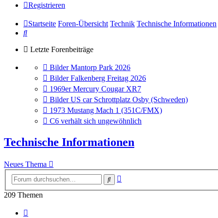
Registrieren
Startseite
Foren-Übersicht
Technik
Technische Informationen
Suche
Letzte Forenbeiträge
Gehe
Bilder Mantorp Park 2026
zum
Gehe
Bilder Falkenberg Freitag 2026
letzten
zum
Gehe
1969er Mercury Cougar XR7
Beitrag
letzten
zum
Gehe
Bilder US car Schrottplatz Osby (Schweden)
Beitrag
letzten
zum
Gehe
1973 Mustang Mach 1 (351C/FMX)
Beitrag
letzten
zum
Gehe
C6 verhält sich ungewöhnlich
Beitrag
letzten
zum
Beitrag
letzten
Technische Informationen
Beitrag
Neues Thema
Erweiterte
Suche
Suche
209 Themen
Seite