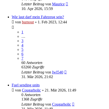
Letzter Beitrag
von
Maurice
10. Apr 2026, 15:59
Wie laut darf mein Fahrzeug sein?
von
burnout
» 1. Feb 2023, 12:44
1
…
3
4
5
6
7
60
Antworten
63260
Zugriffe
Letzter Beitrag
von
IwI540
31. Mär 2026, 21:02
Fuel sending units
von
Cougarholic
» 21. Mär 2026, 11:49
0
Antworten
1368
Zugriffe
Letzter Beitrag
von
Cougarholic
21. Mär 2026, 11:49