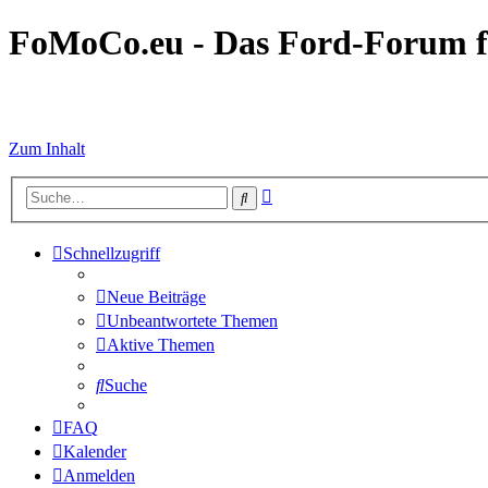
FoMoCo.eu - Das Ford-Forum f
☮ STOP WAR
Zum Inhalt
Erweiterte
Suche
Suche
Schnellzugriff
Neue Beiträge
Unbeantwortete Themen
Aktive Themen
Suche
FAQ
Kalender
Anmelden