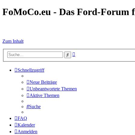
FoMoCo.eu - Das Ford-Forum f
☮ STOP WAR
Zum Inhalt
Erweiterte
Suche
Suche
Schnellzugriff
Neue Beiträge
Unbeantwortete Themen
Aktive Themen
Suche
FAQ
Kalender
Anmelden