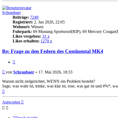
Schraubaer
Beiträge:
7249
Registriert:
2. Jan 2020, 22:05
Wohnort:
Winsen
Fuhrpark:
69 Mustang Sportsroof(RIP), 69 Mercury Cougar(
Likes vergeben:
31 x
Likes erhalten:
1270 x
Re: Frage zu den Federn des Continental MK4
Zitat
Beitrag
von
Schraubaer
»
17. Mai 2026, 18:33
Warum nicht zielgerichtet, WENN ein Problem besteht?
Sage, was wahr ist, trinke, was klar ist, esse, was gar ist und #%*, was
Nach
oben
Antworten
Druckansicht