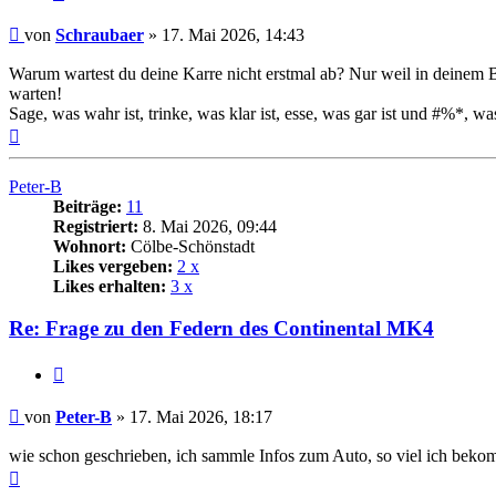
Beitrag
von
Schraubaer
»
17. Mai 2026, 14:43
Warum wartest du deine Karre nicht erstmal ab? Nur weil in deinem Be
warten!
Sage, was wahr ist, trinke, was klar ist, esse, was gar ist und #%*, was
Nach
oben
Peter-B
Beiträge:
11
Registriert:
8. Mai 2026, 09:44
Wohnort:
Cölbe-Schönstadt
Likes vergeben:
2 x
Likes erhalten:
3 x
Re: Frage zu den Federn des Continental MK4
Zitat
Beitrag
von
Peter-B
»
17. Mai 2026, 18:17
wie schon geschrieben, ich sammle Infos zum Auto, so viel ich bekomm
Nach
oben