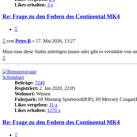
Likes erhalten:
3 x
Re: Frage zu den Federn des Continental MK4
Zitat
Beitrag
von
Peter-B
»
17. Mai 2026, 13:27
Muss man diese Stabis anfertigen lassen oder gibt es verstärkte von 
Nach
oben
Schraubaer
Beiträge:
7249
Registriert:
2. Jan 2020, 22:05
Wohnort:
Winsen
Fuhrpark:
69 Mustang Sportsroof(RIP), 69 Mercury Cougar(
Likes vergeben:
31 x
Likes erhalten:
1270 x
Re: Frage zu den Federn des Continental MK4
Zitat