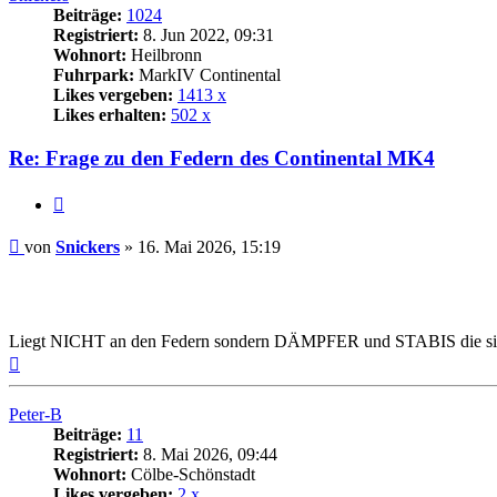
Beiträge:
1024
Registriert:
8. Jun 2022, 09:31
Wohnort:
Heilbronn
Fuhrpark:
MarkIV Continental
Likes vergeben:
1413 x
Likes erhalten:
502 x
Re: Frage zu den Federn des Continental MK4
Zitat
Beitrag
von
Snickers
»
16. Mai 2026, 15:19
Liegt NICHT an den Federn sondern DÄMPFER und STABIS die si
Nach
oben
Peter-B
Beiträge:
11
Registriert:
8. Mai 2026, 09:44
Wohnort:
Cölbe-Schönstadt
Likes vergeben:
2 x