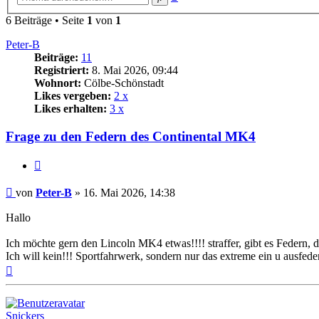
Suche
6 Beiträge • Seite
1
von
1
Peter-B
Beiträge:
11
Registriert:
8. Mai 2026, 09:44
Wohnort:
Cölbe-Schönstadt
Likes vergeben:
2 x
Likes erhalten:
3 x
Frage zu den Federn des Continental MK4
Zitat
Beitrag
von
Peter-B
»
16. Mai 2026, 14:38
Hallo
Ich möchte gern den Lincoln MK4 etwas!!!! straffer, gibt es Federn,
Ich will kein!!! Sportfahrwerk, sondern nur das extreme ein u ausfede
Nach
oben
Snickers