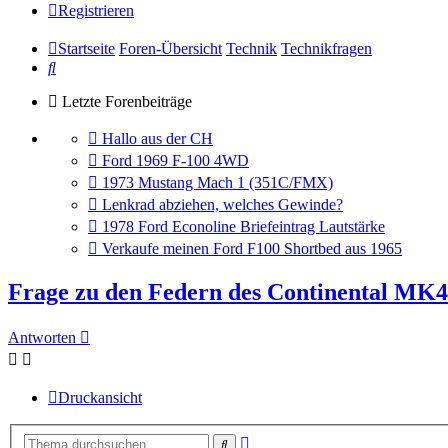
Registrieren
Startseite
Foren-Übersicht
Technik
Technikfragen
Suche
Letzte Forenbeiträge
Gehe
Hallo aus der CH
zum
Gehe
Ford 1969 F-100 4WD
letzten
zum
Gehe
1973 Mustang Mach 1 (351C/FMX)
Beitrag
letzten
zum
Gehe
Lenkrad abziehen, welches Gewinde?
Beitrag
letzten
zum
Gehe
1978 Ford Econoline Briefeintrag Lautstärke
Beitrag
letzten
zum
Gehe
Verkaufe meinen Ford F100 Shortbed aus 1965
Beitrag
letzten
zum
Beitrag
letzten
Frage zu den Federn des Continental MK4
Beitrag
Antworten
Druckansicht
Erweiterte
Suche