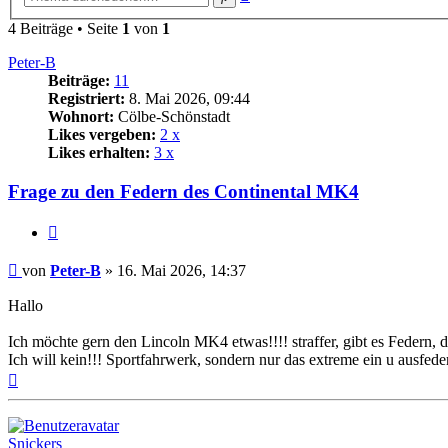
Suche
4 Beiträge • Seite
1
von
1
Peter-B
Beiträge:
11
Registriert:
8. Mai 2026, 09:44
Wohnort:
Cölbe-Schönstadt
Likes vergeben:
2 x
Likes erhalten:
3 x
Frage zu den Federn des Continental MK4
Zitat
Beitrag
von
Peter-B
»
16. Mai 2026, 14:37
Hallo
Ich möchte gern den Lincoln MK4 etwas!!!! straffer, gibt es Federn,
Ich will kein!!! Sportfahrwerk, sondern nur das extreme ein u ausfede
Nach
oben
Snickers