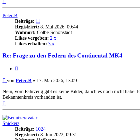
Nach
oben
Peter-B
Beiträge:
11
Registriert:
8. Mai 2026, 09:44
Wohnort:
Cölbe-Schönstadt
Likes vergeben:
2 x
Likes erhalten:
3 x
Re: Frage zu den Federn des Continental MK4
Zitat
Beitrag
von
Peter-B
»
17. Mai 2026, 13:09
Nein, vom Fahrzeug gibt es keine Bilder, da ich es noch nicht habe. 
Bekanntenkreis vorhanden ist.
Nach
oben
Snickers
Beiträge:
1024
Registriert:
8. Jun 2022, 09:31