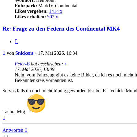
Wohnort:
Heilbronn
Fuhrpark:
MarkIV Continental
Likes vergeben:
1414 x
Likes erhalten:
502 x
Re: Frage zu den Federn des Continental MK4
Zitat
Beitrag
von
Snickers
»
17. Mai 2026, 16:34
Peter-B
hat geschrieben:
↑
17. Mai 2026, 13:09
Nein, vom Fahrzeug gibt es keine Bilder, da ich es noch nicht 
Bekanntenkreis vorhanden ist.
Servus falls du noch nicht fündig geworden bist bei Fa. Vehicl
Tacho. Mfg
Nach
oben
Antworten