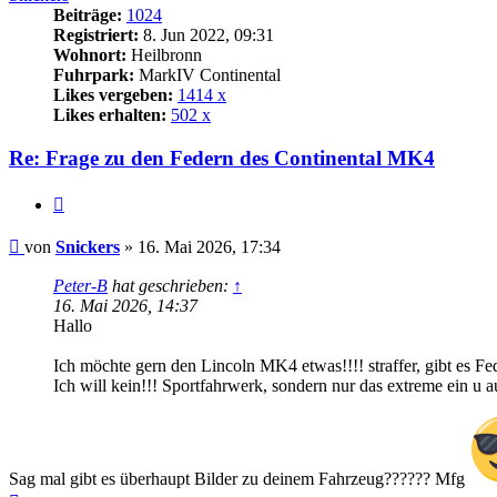
Beiträge:
1024
Registriert:
8. Jun 2022, 09:31
Wohnort:
Heilbronn
Fuhrpark:
MarkIV Continental
Likes vergeben:
1414 x
Likes erhalten:
502 x
Re: Frage zu den Federn des Continental MK4
Zitat
Beitrag
von
Snickers
»
16. Mai 2026, 17:34
Peter-B
hat geschrieben:
↑
16. Mai 2026, 14:37
Hallo
Ich möchte gern den Lincoln MK4 etwas!!!! straffer, gibt es F
Ich will kein!!! Sportfahrwerk, sondern nur das extreme ein u 
Sag mal gibt es überhaupt Bilder zu deinem Fahrzeug?????? Mfg