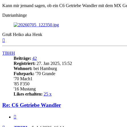
Kann mir jemand sagen, ob ein C6 Getriebe Wandler mit dem MX Get
Dateianhänge
Gruß Heiko aka Henk
Nach
oben
TBHH
Beiträge:
42
Registriert:
27. Jan 2025, 15:52
Wohnort:
bei Hamburg
Fuhrpark:
'70 Grande
'70 Mach1
'85 F350
'16 Mustang
Likes erhalten:
25 x
Re: C6 Getriebe Wandler
Zitat
Beitrag