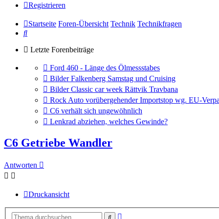
Registrieren
Startseite
Foren-Übersicht
Technik
Technikfragen
Suche
Letzte Forenbeiträge
Gehe
Ford 460 - Länge des Ölmessstabes
zum
Gehe
Bilder Falkenberg Samstag und Cruising
letzten
zum
Gehe
Bilder Classic car week Rättvik Travbana
Beitrag
letzten
zum
Gehe
Rock Auto vorübergehender Importstop wg. EU-Verpa
Beitrag
letzten
zum
Gehe
C6 verhält sich ungewöhnlich
Beitrag
letzten
zum
Gehe
Lenkrad abziehen, welches Gewinde?
Beitrag
letzten
zum
Beitrag
letzten
C6 Getriebe Wandler
Beitrag
Antworten
Druckansicht
Erweiterte
Suche