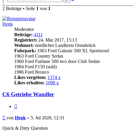
Suche
2 Beiträge • Seite
1
von
1
Henk
Moderator
Beiträge:
4111
Registriert:
24. Mär 2017, 15:13
Wohnort:
nördlicher Landkreis Osnabrück
Fuhrpark:
1963 Ford Galaxie 500 XL Sportsroof
1963 Ford Country Sedan
1960 Ford Fairlane 500 two door Club Sedan
1984 Ford F150 (sold)
1986 Ford Bronco
Likes vergeben:
1374 x
Likes erhalten:
1098 x
C6 Getriebe Wandler
Zitat
Beitrag
von
Henk
»
5. Jul 2026, 12:31
Quick & Dirty Question