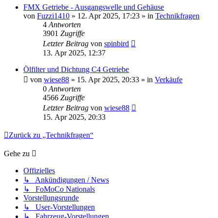
FMX Getriebe - Ausgangswelle und Gehäuse
von
Fuzzi1410
» 12. Apr 2025, 17:23 » in
Technikfragen
4
Antworten
3901
Zugriffe
Letzter Beitrag
von
spinbird
13. Apr 2025, 12:37
Ölfilter und Dichtung C4 Getriebe
von
wiese88
» 15. Apr 2025, 20:33 » in
Verkäufe
0
Antworten
4566
Zugriffe
Letzter Beitrag
von
wiese88
15. Apr 2025, 20:33
Zurück zu „Technikfragen“
Gehe zu
Offizielles
↳ Ankündigungen / News
↳ FoMoCo Nationals
Vorstellungsrunde
↳ User-Vorstellungen
↳ Fahrzeug-Vorstellungen