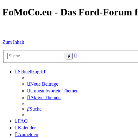
FoMoCo.eu - Das Ford-Forum f
☮ STOP WAR
Zum Inhalt
Erweiterte
Suche
Suche
Schnellzugriff
Neue Beiträge
Unbeantwortete Themen
Aktive Themen
Suche
FAQ
Kalender
Anmelden