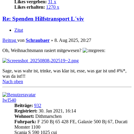
Likes vergeben:
31 x
Likes erhalten:
1270 x
Re: Spenden Hilfstransport L´viv
Zitat
Beitrag
von
Schraubaer
»
8. Aug 2025, 20:27
Oh, Weihnachtsmann rasiert mitgewesen?
Sage, was wahr ist, trinke, was klar ist, esse, was gar ist und #%*,
was da ist!!!
Nach oben
IwI540
Beiträge:
932
Registriert:
30. Jan 2021, 16:14
Wohnort:
Dithmarschen
Fuhrpark:
F 250 Bj 65 428 FE, Galaxie 500 Bj 67, Ducati
Monster 1100
Scania S 590 1025 cui