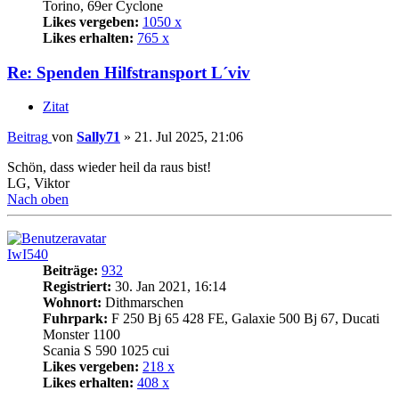
Torino, 69er Cyclone
Likes vergeben:
1050 x
Likes erhalten:
765 x
Re: Spenden Hilfstransport L´viv
Zitat
Beitrag
von
Sally71
»
21. Jul 2025, 21:06
Schön, dass wieder heil da raus bist!
LG, Viktor
Nach oben
IwI540
Beiträge:
932
Registriert:
30. Jan 2021, 16:14
Wohnort:
Dithmarschen
Fuhrpark:
F 250 Bj 65 428 FE, Galaxie 500 Bj 67, Ducati
Monster 1100
Scania S 590 1025 cui
Likes vergeben:
218 x
Likes erhalten:
408 x