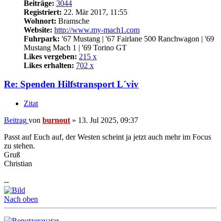
Beiträge:
3044
Registriert:
22. Mär 2017, 11:55
Wohnort:
Bramsche
Website:
http://www.my-mach1.com
Fuhrpark:
'67 Mustang | '67 Fairlane 500 Ranchwagon | '69
Mustang Mach 1 | '69 Torino GT
Likes vergeben:
215 x
Likes erhalten:
702 x
Re: Spenden Hilfstransport L´viv
Zitat
Beitrag
von
burnout
»
13. Jul 2025, 09:37
Passt auf Euch auf, der Westen scheint ja jetzt auch mehr im Focus
zu stehen.
Gruß
Christian
--
Nach oben