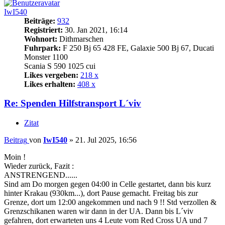
IwI540
Beiträge:
932
Registriert:
30. Jan 2021, 16:14
Wohnort:
Dithmarschen
Fuhrpark:
F 250 Bj 65 428 FE, Galaxie 500 Bj 67, Ducati
Monster 1100
Scania S 590 1025 cui
Likes vergeben:
218 x
Likes erhalten:
408 x
Re: Spenden Hilfstransport L´viv
Zitat
Beitrag
von
IwI540
»
21. Jul 2025, 16:56
Moin !
Wieder zurück, Fazit :
ANSTRENGEND......
Sind am Do morgen gegen 04:00 in Celle gestartet, dann bis kurz
hinter Krakau (930km...), dort Pause gemacht. Freitag bis zur
Grenze, dort um 12:00 angekommen und nach 9 !! Std verzollen &
Grenzschikanen waren wir dann in der UA. Dann bis L´viv
gefahren, dort erwarteten uns 4 Leute vom Red Cross UA und 7