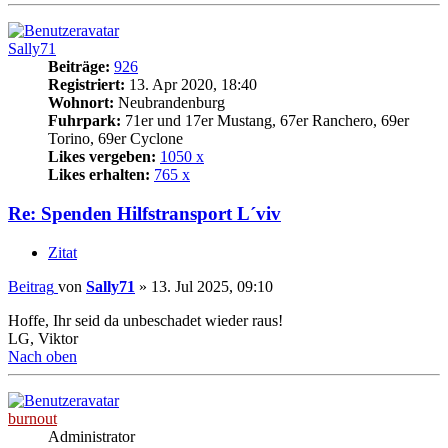
Sally71
Beiträge:
926
Registriert:
13. Apr 2020, 18:40
Wohnort:
Neubrandenburg
Fuhrpark:
71er und 17er Mustang, 67er Ranchero, 69er
Torino, 69er Cyclone
Likes vergeben:
1050 x
Likes erhalten:
765 x
Re: Spenden Hilfstransport L´viv
Zitat
Beitrag
von
Sally71
»
13. Jul 2025, 09:10
Hoffe, Ihr seid da unbeschadet wieder raus!
LG, Viktor
Nach oben
burnout
Administrator