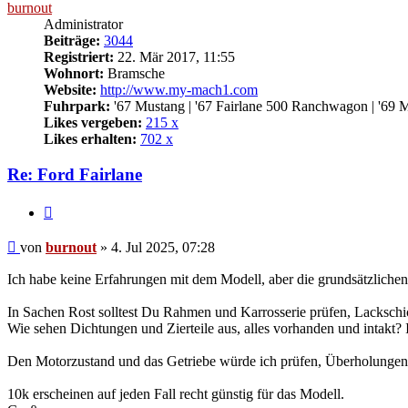
burnout
Administrator
Beiträge:
3044
Registriert:
22. Mär 2017, 11:55
Wohnort:
Bramsche
Website:
http://www.my-mach1.com
Fuhrpark:
'67 Mustang | '67 Fairlane 500 Ranchwagon | '69 
Likes vergeben:
215 x
Likes erhalten:
702 x
Re: Ford Fairlane
Zitat
Beitrag
von
burnout
»
4. Jul 2025, 07:28
Ich habe keine Erfahrungen mit dem Modell, aber die grundsätzlichen
In Sachen Rost solltest Du Rahmen und Karrosserie prüfen, Lacksc
Wie sehen Dichtungen und Zierteile aus, alles vorhanden und intakt?
Den Motorzustand und das Getriebe würde ich prüfen, Überholungen s
10k erscheinen auf jeden Fall recht günstig für das Modell.