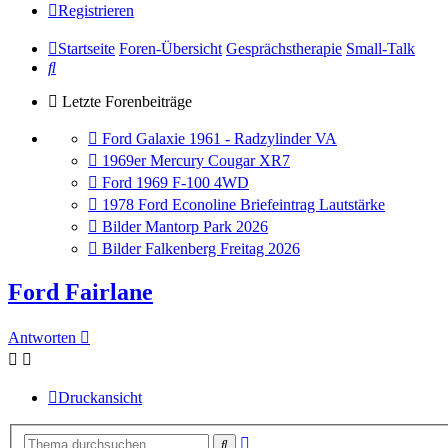
Registrieren
Startseite
Foren-Übersicht
Gesprächstherapie
Small-Talk
Suche
Letzte Forenbeiträge
Gehe
Ford Galaxie 1961 - Radzylinder VA
zum
Gehe
1969er Mercury Cougar XR7
letzten
zum
Gehe
Ford 1969 F-100 4WD
Beitrag
letzten
zum
Gehe
1978 Ford Econoline Briefeintrag Lautstärke
Beitrag
letzten
zum
Gehe
Bilder Mantorp Park 2026
Beitrag
letzten
zum
Gehe
Bilder Falkenberg Freitag 2026
Beitrag
letzten
zum
Beitrag
letzten
Ford Fairlane
Beitrag
Antworten
Druckansicht
Erweiterte
Suche