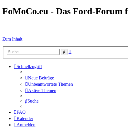
FoMoCo.eu - Das Ford-Forum f
☮ STOP WAR
Zum Inhalt
Erweiterte
Suche
Suche
Schnellzugriff
Neue Beiträge
Unbeantwortete Themen
Aktive Themen
Suche
FAQ
Kalender
Anmelden