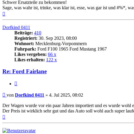
Schwer Ersatzteile zu bekommen!
Sage, was wahr ist, trinke, was klar ist, esse, was gar ist und #%*, was
Nach
oben
Dorfkind 0411
Beiträge:
410
Registriert:
30. Sep 2023, 08:00
Wohnort:
Mecklenburg-Vorpommern
Fuhrpark:
Ford F100 1965 Ford Mustang 1967
Likes vergeben:
66 x
Likes erhalten:
122 x
Re: Ford Fairlane
Zitat
Beitrag
von
Dorfkind 0411
»
4. Jul 2025, 08:02
Der Wagen wurde vor ein paar Jahren importiert und es wurde wohl e
Der Preis ist wirklich sehr gut und das Auto soll wohl auch super lau
Nach
oben