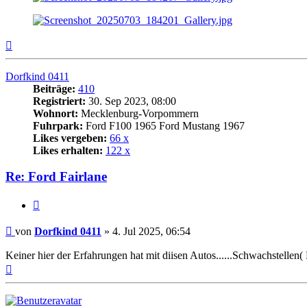
Nach
oben
Dorfkind 0411
Beiträge:
410
Registriert:
30. Sep 2023, 08:00
Wohnort:
Mecklenburg-Vorpommern
Fuhrpark:
Ford F100 1965 Ford Mustang 1967
Likes vergeben:
66 x
Likes erhalten:
122 x
Re: Ford Fairlane
Zitat
Beitrag
von
Dorfkind 0411
»
4. Jul 2025, 06:54
Keiner hier der Erfahrungen hat mit diisen Autos......Schwachstellen( 
Nach
oben