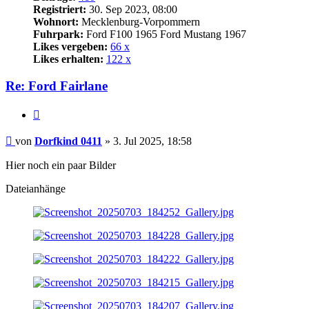
Registriert:
30. Sep 2023, 08:00
Wohnort:
Mecklenburg-Vorpommern
Fuhrpark:
Ford F100 1965 Ford Mustang 1967
Likes vergeben:
66 x
Likes erhalten:
122 x
Re: Ford Fairlane
Zitat
Beitrag
von
Dorfkind 0411
»
3. Jul 2025, 18:58
Hier noch ein paar Bilder
Dateianhänge