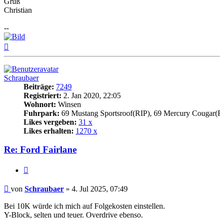
Gruß
Christian
--
Nach
oben
Schraubaer
Beiträge:
7249
Registriert:
2. Jan 2020, 22:05
Wohnort:
Winsen
Fuhrpark:
69 Mustang Sportsroof(RIP), 69 Mercury Cougar(
Likes vergeben:
31 x
Likes erhalten:
1270 x
Re: Ford Fairlane
Zitat
Beitrag
von
Schraubaer
»
4. Jul 2025, 07:49
Bei 10K würde ich mich auf Folgekosten einstellen.
Y-Block, selten und teuer. Overdrive ebenso.