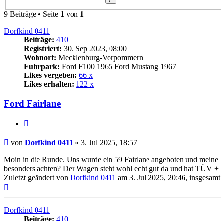
Suche
9 Beiträge • Seite
1
von
1
Dorfkind 0411
Beiträge:
410
Registriert:
30. Sep 2023, 08:00
Wohnort:
Mecklenburg-Vorpommern
Fuhrpark:
Ford F100 1965 Ford Mustang 1967
Likes vergeben:
66 x
Likes erhalten:
122 x
Ford Fairlane
Zitat
Beitrag
von
Dorfkind 0411
»
3. Jul 2025, 18:57
Moin in die Runde. Uns wurde ein 59 Fairlane angeboten und meine F
besonders achten? Der Wagen steht wohl echt gut da und hat TÜV + 
Zuletzt geändert von
Dorfkind 0411
am 3. Jul 2025, 20:46, insgesamt
Nach
oben
Dorfkind 0411
Beiträge:
410