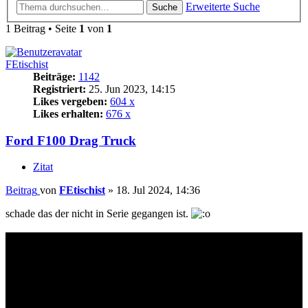
Erweiterte Suche
Suche
1 Beitrag • Seite
1
von
1
FEtischist
Beiträge:
1142
Registriert:
25. Jun 2023, 14:15
Likes vergeben:
604 x
Likes erhalten:
676 x
Ford F100 Drag Truck
Zitat
Beitrag
von
FEtischist
»
18. Jul 2024, 14:36
schade das der nicht in Serie gegangen ist.