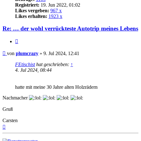
Registriert:
19. Jun 2022, 01:02
Likes vergeben:
967 x
Likes erhalten:
1923 x
Re: … der wohl verrückteste Autotrip meines Lebens
Zitat
Beitrag
von
plumcrazy
»
9. Jul 2024, 12:41
FEtischist
hat geschrieben:
↑
4. Jul 2024, 08:44
hatte mit meine 30 Jahre alten Holzrädern
Nachmacher
Gruß
Carsten
Nach
oben