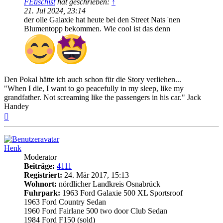
FEtischist
hat geschrieben:
↑
21. Jul 2024, 23:14
der olle Galaxie hat heute bei den Street Nats 'nen
Blumentopp bekommen. Wie cool ist das denn
Den Pokal hätte ich auch schon für die Story verliehen...
"When I die, I want to go peacefully in my sleep, like my
grandfather. Not screaming like the passengers in his car." Jack
Handey
Nach
oben
Henk
Moderator
Beiträge:
4111
Registriert:
24. Mär 2017, 15:13
Wohnort:
nördlicher Landkreis Osnabrück
Fuhrpark:
1963 Ford Galaxie 500 XL Sportsroof
1963 Ford Country Sedan
1960 Ford Fairlane 500 two door Club Sedan
1984 Ford F150 (sold)