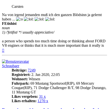
Carsten
Na von irgend jemanden muß ich den ganzen Blödsinn ja gelernt
haben ...
FEtishist
noun
1) /'fetifist/ */ usually appreciative/
a person who spends too much time doing or thinking about FORD
V8 engines or thinks that it is much more important than it really is
Nach
oben
Schraubaer
Beiträge:
7249
Registriert:
2. Jan 2020, 22:05
Wohnort:
Winsen
Fuhrpark:
69 Mustang Sportsroof(RIP), 69 Mercury
Cougar(RIP), 71 Dodge Challenger R/T, 98 Dodge Durango,
11 Mustang GT
Likes vergeben:
31 x
Likes erhalten:
1270 x