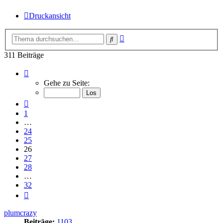
Druckansicht
Erweiterte
Suche
Suche
311 Beiträge
Seite
26
Gehe zu Seite:
von
32
Vorherige
1
…
24
25
26
27
28
…
32
Nächste
plumcrazy
Beiträge:
1103