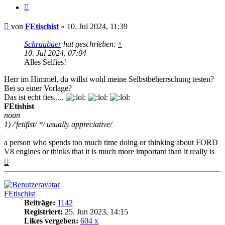
Zitat
Beitrag
von
FEtischist
»
10. Jul 2024, 11:39
Schraubaer
hat geschrieben:
↑
10. Jul 2024, 07:04
Alles Selfies!
Herr im Himmel, du willst wohl meine Selbstbeherrschung testen?
Bei so einer Vorlage?
Das ist echt fies.....
FEtishist
noun
1) /'fetifist/ */ usually appreciative/
a person who spends too much time doing or thinking about FORD
V8 engines or thinks that it is much more important than it really is
Nach
oben
FEtischist
Beiträge:
1142
Registriert:
25. Jun 2023, 14:15
Likes vergeben:
604 x