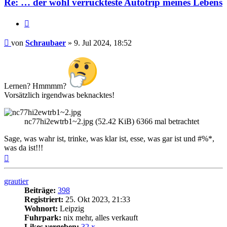
Re: … der wohl verrückteste Autotrip meines Lebens
Zitat
Beitrag
von
Schraubaer
»
9. Jul 2024, 18:52
Lernen? Hmmmm?
Vorsätzlich irgendwas beknacktes!
nc77hi2ewtrb1~2.jpg (52.42 KiB) 6366 mal betrachtet
Sage, was wahr ist, trinke, was klar ist, esse, was gar ist und #%*,
was da ist!!!
Nach
oben
grautier
Beiträge:
398
Registriert:
25. Okt 2023, 21:33
Wohnort:
Leipzig
Fuhrpark:
nix mehr, alles verkauft
Likes vergeben:
32 x