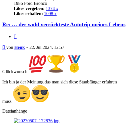
1986 Ford Bronco
Likes vergeben:
1374 x
Likes erhalten:
1098 x
Re: … der wohl verrückteste Autotrip meines Lebens
Zitat
Beitrag
von
Henk
»
22. Jul 2024, 12:57
Glückwunsch
Ich bin ja der Meinung das man sich diese Staubfänger erfahren
muss
Dateianhänge