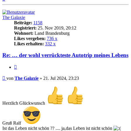
oben
The Galaxie
Beiträge:
1158
Registriert:
25. Nov 2019, 20:12
Wohnort:
Land Brandenburg
Likes vergeben:
736 x
Likes erhalten:
332 x
Re: … der wohl verrückteste Autotrip meines Lebens
Zitat
Beitrag
von
The Galaxie
»
21. Jul 2024, 23:23
Herzlich Glückwunsch
Gruß Ralf
Ist das Leben nicht schön ?? .... ja,das Leben ist nicht schön