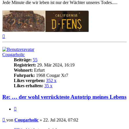
Jede Minute die wir leben ist nur der Wächter unseres Todes.....
Nach
oben
Cougarholic
Beiträge:
55
Registriert:
29. Mär 2024, 16:19
Wohnort:
Erfurt
Fuhrpark:
1968 Cougar Xr7
Likes vergeben:
352 x
Likes erhalten:
35 x
Re: … der wohl verrückteste Autotrip meines Lebens
Zitat
Beitrag
von
Cougarholic
»
22. Jul 2024, 07:02