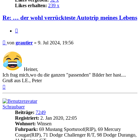
Likes erhalten:
239 x
Re: … der wohl verrückteste Autotrip meines Lebens
Zitat
Beitrag
von
grautier
»
9. Jul 2024, 19:56
Heiner,
Ich frag mich,wo du die ganzen "passenden" Bilder her hast....
Gruß aus LE., Peter
Nach
oben
Schraubaer
Beiträge:
7249
Registriert:
2. Jan 2020, 22:05
Wohnort:
Winsen
Fuhrpark:
69 Mustang Sportsroof(RIP), 69 Mercury
Cougar(RIP), 71 Dodge Challenger R/T, 98 Dodge Durango,