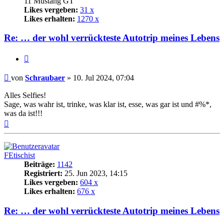
11 Mustang GT
Likes vergeben:
31 x
Likes erhalten:
1270 x
Re: … der wohl verrückteste Autotrip meines Lebens
Zitat
Beitrag
von
Schraubaer
»
10. Jul 2024, 07:04
Alles Selfies!
Sage, was wahr ist, trinke, was klar ist, esse, was gar ist und #%*,
was da ist!!!
Nach
oben
FEtischist
Beiträge:
1142
Registriert:
25. Jun 2023, 14:15
Likes vergeben:
604 x
Likes erhalten:
676 x
Re: … der wohl verrückteste Autotrip meines Lebens