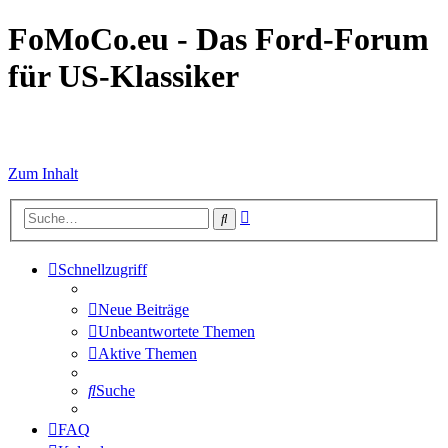
FoMoCo.eu - Das Ford-Forum
für US-Klassiker
☮ STOP WAR
Zum Inhalt
Erweiterte
Suche
Suche
Schnellzugriff
Neue Beiträge
Unbeantwortete Themen
Aktive Themen
Suche
FAQ