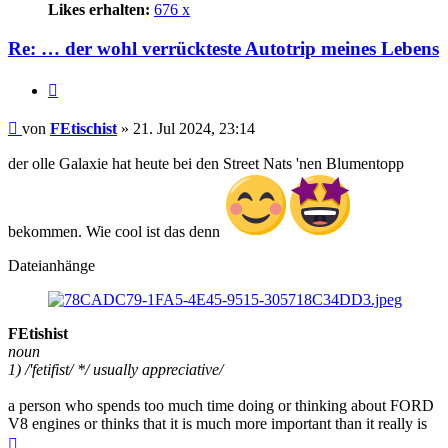
Likes erhalten:
676 x
Re: … der wohl verrückteste Autotrip meines Lebens
Zitat
Beitrag
von
FEtischist
»
21. Jul 2024, 23:14
der olle Galaxie hat heute bei den Street Nats 'nen Blumentopp
bekommen. Wie cool ist das denn
Dateianhänge
FEtishist
noun
1) /'fetifist/ */ usually appreciative/
a person who spends too much time doing or thinking about FORD
V8 engines or thinks that it is much more important than it really is
Nach