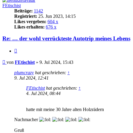
FEtischist
Beiträge:
1142
Registriert:
25. Jun 2023, 14:15
Likes vergeben:
604 x
Likes erhalten:
676 x
Re: … der wohl verrückteste Autotrip meines Lebens
Zitat
Beitrag
von
FEtischist
»
9. Jul 2024, 15:43
plumcrazy
hat geschrieben:
↑
9. Jul 2024, 12:41
FEtischist
hat geschrieben:
↑
4. Jul 2024, 08:44
hatte mit meine 30 Jahre alten Holzrädern
Nachmacher
Gruß