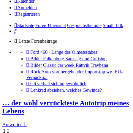
Kalender
Anmelden
Registrieren
Startseite
Foren-Übersicht
Gesprächstherapie
Small-Talk
Suche
Letzte Forenbeiträge
Gehe
Ford 460 - Länge des Ölmessstabes
zum
Gehe
Bilder Falkenberg Samstag und Cruising
letzten
zum
Gehe
Bilder Classic car week Rättvik Travbana
Beitrag
letzten
zum
Gehe
Rock Auto vorübergehender Importstop wg. EU-
Beitrag
letzten
zum
Verpacku...
Beitrag
letzten
Gehe
C6 verhält sich ungewöhnlich
Beitrag
zum
Gehe
Lenkrad abziehen, welches Gewinde?
letzten
zum
Beitrag
letzten
… der wohl verrückteste Autotrip meines
Beitrag
Lebens
Antworten