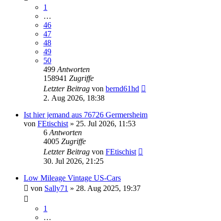
1
…
46
47
48
49
50
499
Antworten
158941
Zugriffe
Letzter Beitrag
von
bernd61hd
2. Aug 2026, 18:38
Ist hier jemand aus 76726 Germersheim
von
FEtischist
» 25. Jul 2026, 11:53
6
Antworten
4005
Zugriffe
Letzter Beitrag
von
FEtischist
30. Jul 2026, 21:25
Low Mileage Vintage US-Cars
von
Sally71
» 28. Aug 2025, 19:37
1
…