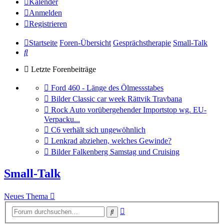
Kalender
Anmelden
Registrieren
Startseite
Foren-Übersicht
Gesprächstherapie
Small-Talk
Suche
Letzte Forenbeiträge
Gehe
Ford 460 - Länge des Ölmessstabes
zum
Gehe
Bilder Classic car week Rättvik Travbana
letzten
zum
Gehe
Rock Auto vorübergehender Importstop wg. EU-
Beitrag
letzten
zum
Verpacku...
Beitrag
letzten
Gehe
C6 verhält sich ungewöhnlich
Beitrag
zum
Gehe
Lenkrad abziehen, welches Gewinde?
letzten
zum
Gehe
Bilder Falkenberg Samstag und Cruising
Beitrag
letzten
zum
Beitrag
letzten
Small-Talk
Beitrag
Neues Thema
Erweiterte
Suche
Suche