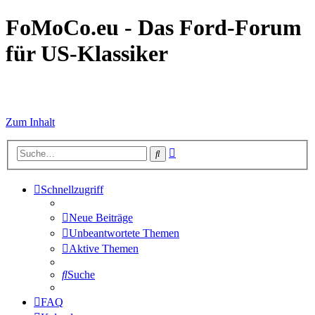
FoMoCo.eu - Das Ford-Forum
für US-Klassiker
☮ STOP WAR
Zum Inhalt
Erweiterte
Suche
Suche
Schnellzugriff
Neue Beiträge
Unbeantwortete Themen
Aktive Themen
Suche
FAQ