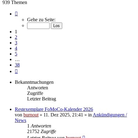
939 Themen
Seite
1
Gehe zu Seite:
von
38
1
2
3
4
5
…
38
Nächste
Bekanntmachungen
Antworten
Zugriffe
Letzter Beitrag
Restexemplare FoMoCo-Kalender 2026
von
burnout
» 11. Dez 2025, 21:41 » in
Ankündigungen /
News
1
Antworten
21752
Zugriffe
Letzter Beitrag
von
burnout