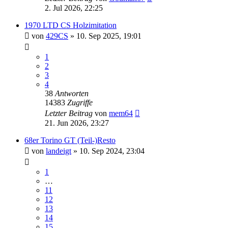
2. Jul 2026, 22:25
1970 LTD CS Holzimitation
von
429CS
» 10. Sep 2025, 19:01
1
2
3
4
38
Antworten
14383
Zugriffe
Letzter Beitrag
von
mem64
21. Jun 2026, 23:27
68er Torino GT (Teil-)Resto
von
landeigt
» 10. Sep 2024, 23:04
1
…
11
12
13
14
15