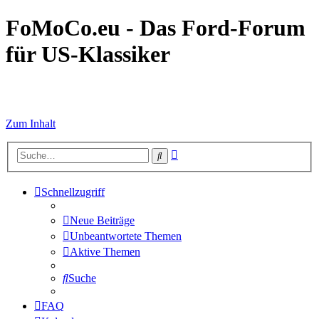
FoMoCo.eu - Das Ford-Forum
für US-Klassiker
☮ STOP WAR
Zum Inhalt
Erweiterte
Suche
Suche
Schnellzugriff
Neue Beiträge
Unbeantwortete Themen
Aktive Themen
Suche
FAQ