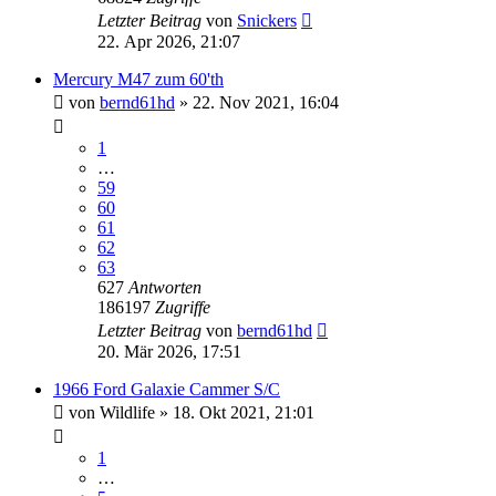
Letzter Beitrag
von
Snickers
22. Apr 2026, 21:07
Mercury M47 zum 60'th
von
bernd61hd
» 22. Nov 2021, 16:04
1
…
59
60
61
62
63
627
Antworten
186197
Zugriffe
Letzter Beitrag
von
bernd61hd
20. Mär 2026, 17:51
1966 Ford Galaxie Cammer S/C
von
Wildlife
» 18. Okt 2021, 21:01
1
…