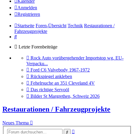
Kalender
Anmelden
Registrieren
Startseite
Foren-Übersicht
Technik
Restaurationen /
Fahrzeugprojekte
Suche
Letzte Forenbeiträge
Gehe
Rock Auto vorübergehender Importstop wg. EU-
zum
Verpacku...
letzten
Gehe
Ford C6 Valvebody 1967-1972
Beitrag
zum
Gehe
Rückspiegel ankleben
letzten
zum
Gehe
Fehelrsuche an 351 Cleveland 4V
Beitrag
letzten
zum
Gehe
Das richtige Servoöl
Beitrag
letzten
zum
Gehe
Bilder St Margrethen, Schweiz 2026
Beitrag
letzten
zum
Beitrag
letzten
Restaurationen / Fahrzeugprojekte
Beitrag
Neues Thema
Erweiterte
Suche