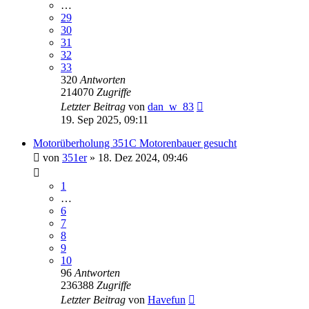
…
29
30
31
32
33
320
Antworten
214070
Zugriffe
Letzter Beitrag
von
dan_w_83
19. Sep 2025, 09:11
Motorüberholung 351C Motorenbauer gesucht
von
351er
» 18. Dez 2024, 09:46
1
…
6
7
8
9
10
96
Antworten
236388
Zugriffe
Letzter Beitrag
von
Havefun