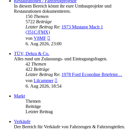
Restaurationen / Fahrzeugprojekte
In diesem Bereich könnt ihr eure Umbauprojekte und
Restaurationen dokumentieren.
150
Themen
5722
Beiträge
Letzter Beitrag
Re:
1973 Mustang Mach 1
(351C/FMX)
Neuester
von
V8MF
Beitrag
6. Aug 2026, 23:00
TÜV, Dekra & Co.
Alles rund um Zulassungs- und Eintragungsfragen.
42
Themen
422
Beiträge
Letzter Beitrag
Re:
1978 Ford Econoline Briefeint…
Neuester
von
Lilcammer
Beitrag
6. Aug 2026, 18:54
Markt
Themen
Beiträge
Letzter Beitrag
Verkäufe
Der Bereich für Verkäufe von Fahrzeugen & Fahrzeugteilen.