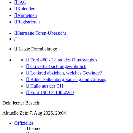
FAQ
Kalender
Anmelden
Registrieren
Startseite
Foren-Übersicht
Suche
Letzte Forenbeiträge
Gehe
Ford 460 - Länge des Ölmessstabes
zum
Gehe
C6 verhält sich ungewöhnlich
letzten
zum
Gehe
Lenkrad abziehen, welches Gewinde?
Beitrag
letzten
zum
Gehe
Bilder Falkenberg Samstag und Cruising
Beitrag
letzten
zum
Gehe
Hallo aus der CH
Beitrag
letzten
zum
Gehe
Ford 1969 F-100 4WD
Beitrag
letzten
zum
Beitrag
letzten
Dein letzter Besuch:
Beitrag
Aktuelle Zeit: 7. Aug 2026, 20:04
Offizielles
Themen