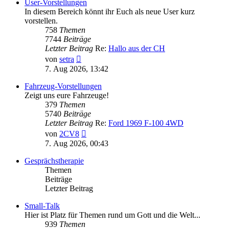
User-Vorstellungen
In diesem Bereich könnt ihr Euch als neue User kurz
vorstellen.
758
Themen
7744
Beiträge
Letzter Beitrag
Re:
Hallo aus der CH
Neuester
von
setra
Beitrag
7. Aug 2026, 13:42
Fahrzeug-Vorstellungen
Zeigt uns eure Fahrzeuge!
379
Themen
5740
Beiträge
Letzter Beitrag
Re:
Ford 1969 F-100 4WD
Neuester
von
2CV8
Beitrag
7. Aug 2026, 00:43
Gesprächstherapie
Themen
Beiträge
Letzter Beitrag
Small-Talk
Hier ist Platz für Themen rund um Gott und die Welt...
939
Themen