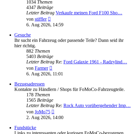
1034
Themen
4347
Beiträge
Letzter Beitrag
Verkaufe meinen Ford F100 Sho…
Neuester
von
stiffler
Beitrag
6. Aug 2026, 14:59
Gesuche
Ihr sucht ein Fahrzeug oder passende Teile? Dann seid ihr
hier richtig.
882
Themen
5403
Beiträge
Letzter Beitrag
Re:
Ford Galaxie 1961 - Radzylind…
Neuester
von
Farmer
Beitrag
6. Aug 2026, 11:01
Bezugsadressen
Kontakte zu Händlern / Shops für FoMoCo-Fahrzeugteile.
178
Themen
1565
Beiträge
Letzter Beitrag
Re:
Rock Auto vorübergehender Imp…
Neuester
von
JoMo75
Beitrag
2. Aug 2026, 14:00
Fundstücke
Links zu interessanten oder kuriosen FoMoCo-bezogenen