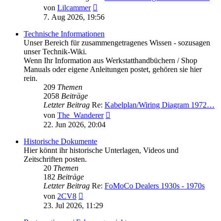
Neuester
von
Lilcammer
Beitrag
7. Aug 2026, 19:56
Technische Informationen
Unser Bereich für zusammengetragenes Wissen - sozusagen
unser Technik-Wiki.
Wenn Ihr Information aus Werkstatthandbüchern / Shop
Manuals oder eigene Anleitungen postet, gehören sie hier
rein.
209
Themen
2058
Beiträge
Letzter Beitrag
Re:
Kabelplan/Wiring Diagram 1972…
Neuester
von
The_Wanderer
Beitrag
22. Jun 2026, 20:04
Historische Dokumente
Hier könnt ihr historische Unterlagen, Videos und
Zeitschriften posten.
20
Themen
182
Beiträge
Letzter Beitrag
Re:
FoMoCo Dealers 1930s - 1970s
Neuester
von
2CV8
Beitrag
23. Jul 2026, 11:29