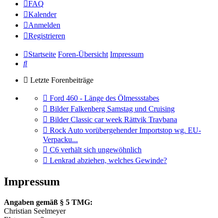
FAQ
Kalender
Anmelden
Registrieren
Startseite
Foren-Übersicht
Impressum
Suche
Letzte Forenbeiträge
Gehe
Ford 460 - Länge des Ölmessstabes
zum
Gehe
Bilder Falkenberg Samstag und Cruising
letzten
zum
Gehe
Bilder Classic car week Rättvik Travbana
Beitrag
letzten
zum
Gehe
Rock Auto vorübergehender Importstop wg. EU-
Beitrag
letzten
zum
Verpacku...
Beitrag
letzten
Gehe
C6 verhält sich ungewöhnlich
Beitrag
zum
Gehe
Lenkrad abziehen, welches Gewinde?
letzten
zum
Beitrag
letzten
Impressum
Beitrag
Angaben gemäß § 5 TMG:
Christian Seelmeyer