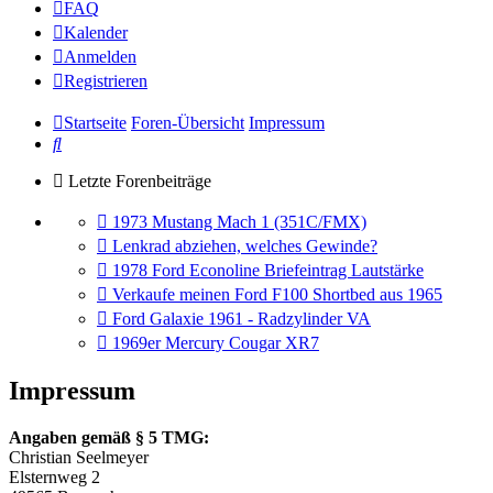
FAQ
Kalender
Anmelden
Registrieren
Startseite
Foren-Übersicht
Impressum
Suche
Letzte Forenbeiträge
Gehe
1973 Mustang Mach 1 (351C/FMX)
zum
Gehe
Lenkrad abziehen, welches Gewinde?
letzten
zum
Gehe
1978 Ford Econoline Briefeintrag Lautstärke
Beitrag
letzten
zum
Gehe
Verkaufe meinen Ford F100 Shortbed aus 1965
Beitrag
letzten
zum
Gehe
Ford Galaxie 1961 - Radzylinder VA
Beitrag
letzten
zum
Gehe
1969er Mercury Cougar XR7
Beitrag
letzten
zum
Beitrag
letzten
Impressum
Beitrag
Angaben gemäß § 5 TMG:
Christian Seelmeyer
Elsternweg 2