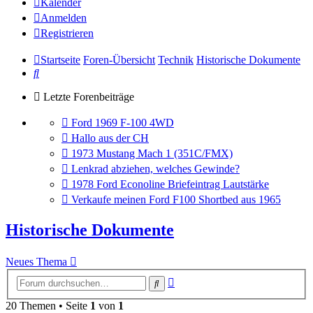
Kalender
Anmelden
Registrieren
Startseite
Foren-Übersicht
Technik
Historische Dokumente
Suche
Letzte Forenbeiträge
Gehe
Ford 1969 F-100 4WD
zum
Gehe
Hallo aus der CH
letzten
zum
Gehe
1973 Mustang Mach 1 (351C/FMX)
Beitrag
letzten
zum
Gehe
Lenkrad abziehen, welches Gewinde?
Beitrag
letzten
zum
Gehe
1978 Ford Econoline Briefeintrag Lautstärke
Beitrag
letzten
zum
Gehe
Verkaufe meinen Ford F100 Shortbed aus 1965
Beitrag
letzten
zum
Beitrag
letzten
Historische Dokumente
Beitrag
Neues Thema
Erweiterte
Suche
Suche
20 Themen • Seite
1
von
1