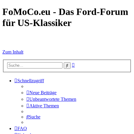
FoMoCo.eu - Das Ford-Forum
für US-Klassiker
☮ STOP WAR
Zum Inhalt
Erweiterte
Suche
Suche
Schnellzugriff
Neue Beiträge
Unbeantwortete Themen
Aktive Themen
Suche
FAQ