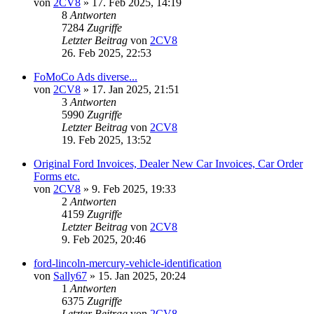
von
2CV8
» 17. Feb 2025, 14:19
8
Antworten
7284
Zugriffe
Letzter Beitrag
von
2CV8
26. Feb 2025, 22:53
FoMoCo Ads diverse...
von
2CV8
» 17. Jan 2025, 21:51
3
Antworten
5990
Zugriffe
Letzter Beitrag
von
2CV8
19. Feb 2025, 13:52
Original Ford Invoices, Dealer New Car Invoices, Car Order
Forms etc.
von
2CV8
» 9. Feb 2025, 19:33
2
Antworten
4159
Zugriffe
Letzter Beitrag
von
2CV8
9. Feb 2025, 20:46
ford-lincoln-mercury-vehicle-identification
von
Sally67
» 15. Jan 2025, 20:24
1
Antworten
6375
Zugriffe
Letzter Beitrag
von
2CV8