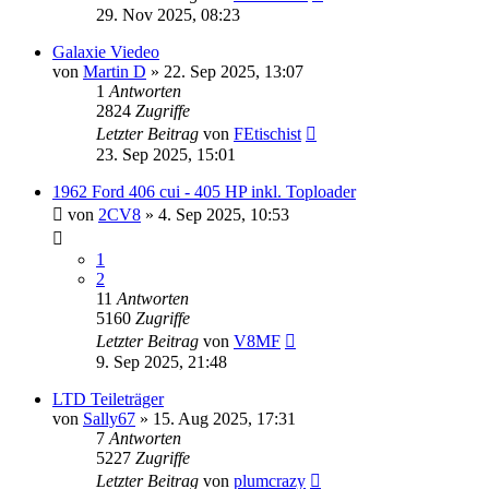
29. Nov 2025, 08:23
Galaxie Viedeo
von
Martin D
» 22. Sep 2025, 13:07
1
Antworten
2824
Zugriffe
Letzter Beitrag
von
FEtischist
23. Sep 2025, 15:01
1962 Ford 406 cui - 405 HP inkl. Toploader
von
2CV8
» 4. Sep 2025, 10:53
1
2
11
Antworten
5160
Zugriffe
Letzter Beitrag
von
V8MF
9. Sep 2025, 21:48
LTD Teileträger
von
Sally67
» 15. Aug 2025, 17:31
7
Antworten
5227
Zugriffe
Letzter Beitrag
von
plumcrazy