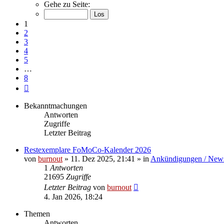
1
Gehe zu Seite:
von
8
1
2
3
4
5
…
8
Nächste
Bekanntmachungen
Antworten
Zugriffe
Letzter Beitrag
Restexemplare FoMoCo-Kalender 2026
von
burnout
» 11. Dez 2025, 21:41 » in
Ankündigungen / New
1
Antworten
21695
Zugriffe
Letzter Beitrag
von
burnout
4. Jan 2026, 18:24
Themen
Antworten