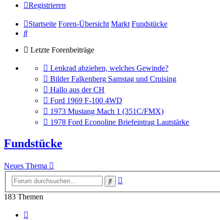
Registrieren
Startseite
Foren-Übersicht
Markt
Fundstücke
Suche
Letzte Forenbeiträge
Gehe
Lenkrad abziehen, welches Gewinde?
zum
Gehe
Bilder Falkenberg Samstag und Cruising
letzten
zum
Gehe
Hallo aus der CH
Beitrag
letzten
zum
Gehe
Ford 1969 F-100 4WD
Beitrag
letzten
zum
Gehe
1973 Mustang Mach 1 (351C/FMX)
Beitrag
letzten
zum
Gehe
1978 Ford Econoline Briefeintrag Lautstärke
Beitrag
letzten
zum
Beitrag
letzten
Fundstücke
Beitrag
Neues Thema
Erweiterte
Suche
Suche
183 Themen
Seite