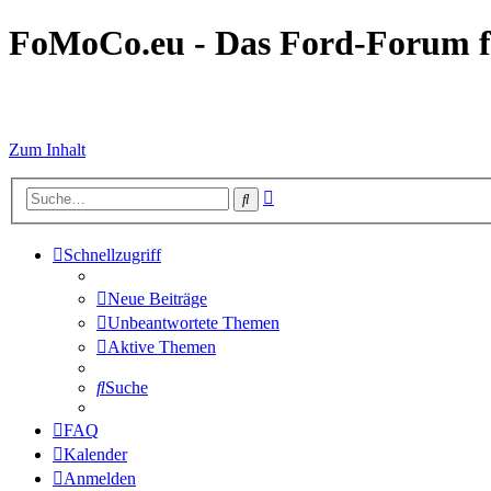
FoMoCo.eu - Das Ford-Forum f
☮ STOP WAR
Zum Inhalt
Erweiterte
Suche
Suche
Schnellzugriff
Neue Beiträge
Unbeantwortete Themen
Aktive Themen
Suche
FAQ
Kalender
Anmelden