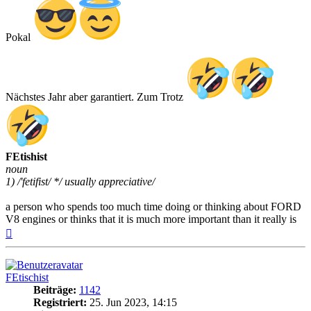
Pokal
Nächstes Jahr aber garantiert. Zum Trotz
FEtishist
noun
1) /'fetifist/ */ usually appreciative/
a person who spends too much time doing or thinking about FORD
V8 engines or thinks that it is much more important than it really is
Nach
oben
FEtischist
Beiträge:
1142
Registriert:
25. Jun 2023, 14:15