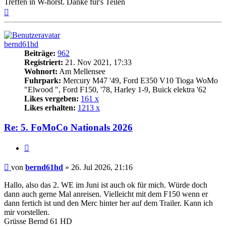
Treffen in W-horst. Danke für's Teilen
Nach
oben
bernd61hd
Beiträge:
962
Registriert:
21. Nov 2021, 17:33
Wohnort:
Am Mellensee
Fuhrpark:
Mercury M47 '49, Ford E350 V10 Tioga WoMo
"Elwood ", Ford F150, '78, Harley 1-9, Buick elektra '62
Likes vergeben:
161 x
Likes erhalten:
1213 x
Re: 5. FoMoCo Nationals 2026
Zitat
Beitrag
von
bernd61hd
»
26. Jul 2026, 21:16
Hallo, also das 2. WE im Juni ist auch ok für mich. Würde doch
dann auch gerne Mal anreisen. Vielleicht mit dem F150 wenn er
dann fertich ist und den Merc hinter her auf dem Trailer. Kann ich
mir vorstellen.
Grüsse Bernd 61 HD