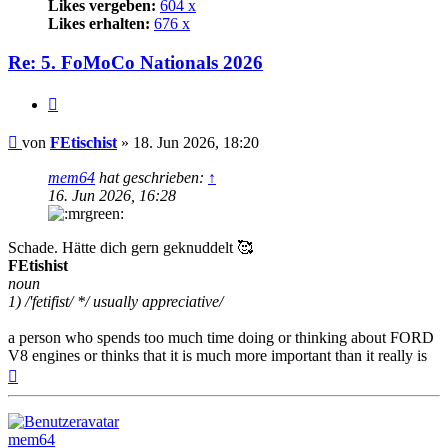
Likes vergeben:
604 x
Likes erhalten:
676 x
Re: 5. FoMoCo Nationals 2026
Zitat
Beitrag
von
FEtischist
»
18. Jun 2026, 18:20
mem64
hat geschrieben:
↑
16. Jun 2026, 16:28
Schade. Hätte dich gern geknuddelt 🥰
FEtishist
noun
1) /'fetifist/ */ usually appreciative/
a person who spends too much time doing or thinking about FORD
V8 engines or thinks that it is much more important than it really is
Nach
oben
mem64