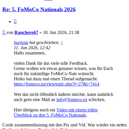
Re: 5. FoMoCo Nationals 2026
Zitat
Beitrag
von
Ranchero67
»
18. Jun 2026, 21:38
burnout
hat geschrieben:
↑
11. Jun 2026, 12:42
Hallo zusammen,
vielen Dank für das viele tolle Feedback.
Gerne wollen wir etwas genauer wissen, was Ihr Euch
noch für zukünftige FoMoCo Nats wünscht.
Heiko hat dazu mal einen Thread aufgemacht:
https://fomoco.eu/viewtopic.php?f=27&t=7414
Wer das nicht öffentlich äußern möchte, kann natürlich
auch gern eine Mail an
info@fomoco.eu
schicken.
Hier übrigens noch ein
Video mit einem tollen
Überblick zu den 5. FoMoCo Nationals
.
Coole zusammenfassung mit den Pix und Vid. War wieder ein nettes