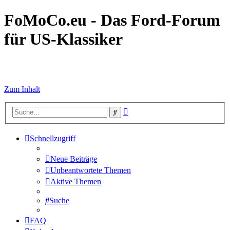
FoMoCo.eu - Das Ford-Forum
für US-Klassiker
☮ STOP WAR
Zum Inhalt
Erweiterte
Suche
Suche
Schnellzugriff
Neue Beiträge
Unbeantwortete Themen
Aktive Themen
Suche
FAQ