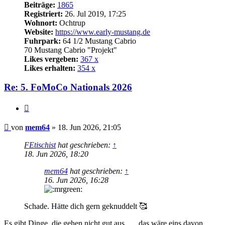
Beiträge:
1865
Registriert:
26. Jul 2019, 17:25
Wohnort:
Ochtrup
Website:
https://www.early-mustang.de
Fuhrpark:
64 1/2 Mustang Cabrio
70 Mustang Cabrio "Projekt"
Likes vergeben:
367 x
Likes erhalten:
354 x
Re: 5. FoMoCo Nationals 2026
Zitat
Beitrag
von
mem64
»
18. Jun 2026, 21:05
FEtischist
hat geschrieben:
↑
18. Jun 2026, 18:20
mem64
hat geschrieben:
↑
16. Jun 2026, 16:28
Schade. Hätte dich gern geknuddelt 🥰
Es gibt Dinge, die gehen nicht gut aus...... das wäre eins davon.....