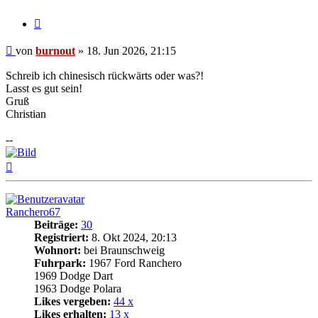
Zitat
Beitrag
von
burnout
»
18. Jun 2026, 21:15
Schreib ich chinesisch rückwärts oder was?!
Lasst es gut sein!
Gruß
Christian
--
Nach
oben
Ranchero67
Beiträge:
30
Registriert:
8. Okt 2024, 20:13
Wohnort:
bei Braunschweig
Fuhrpark:
1967 Ford Ranchero
1969 Dodge Dart
1963 Dodge Polara
Likes vergeben:
44 x
Likes erhalten:
13 x