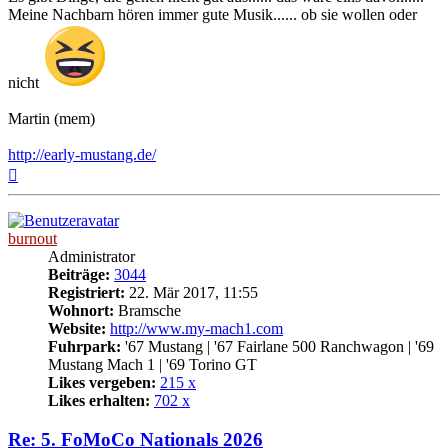
Meine Nachbarn hören immer gute Musik...... ob sie wollen oder
nicht
Martin (mem)
http://early-mustang.de/
Nach
oben
burnout
Administrator
Beiträge:
3044
Registriert:
22. Mär 2017, 11:55
Wohnort:
Bramsche
Website:
http://www.my-mach1.com
Fuhrpark:
'67 Mustang | '67 Fairlane 500 Ranchwagon | '69
Mustang Mach 1 | '69 Torino GT
Likes vergeben:
215 x
Likes erhalten:
702 x
Re: 5. FoMoCo Nationals 2026