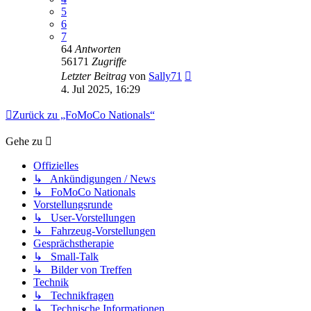
5
6
7
64
Antworten
56171
Zugriffe
Letzter Beitrag
von
Sally71
4. Jul 2025, 16:29
Zurück zu „FoMoCo Nationals“
Gehe zu
Offizielles
↳ Ankündigungen / News
↳ FoMoCo Nationals
Vorstellungsrunde
↳ User-Vorstellungen
↳ Fahrzeug-Vorstellungen
Gesprächstherapie
↳ Small-Talk
↳ Bilder von Treffen
Technik
↳ Technikfragen
↳ Technische Informationen