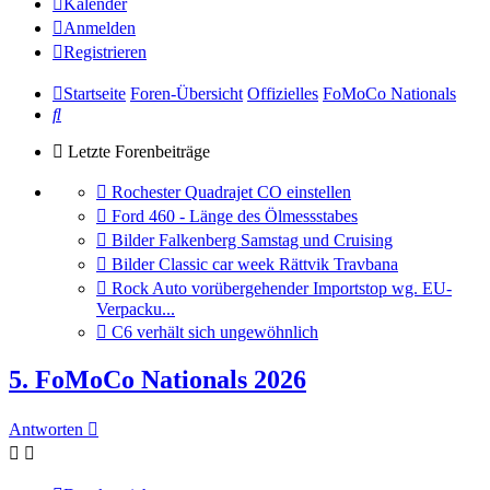
Kalender
Anmelden
Registrieren
Startseite
Foren-Übersicht
Offizielles
FoMoCo Nationals
Suche
Letzte Forenbeiträge
Gehe
Rochester Quadrajet CO einstellen
zum
Gehe
Ford 460 - Länge des Ölmessstabes
letzten
zum
Gehe
Bilder Falkenberg Samstag und Cruising
Beitrag
letzten
zum
Gehe
Bilder Classic car week Rättvik Travbana
Beitrag
letzten
zum
Gehe
Rock Auto vorübergehender Importstop wg. EU-
Beitrag
letzten
zum
Verpacku...
Beitrag
letzten
Gehe
C6 verhält sich ungewöhnlich
Beitrag
zum
letzten
5. FoMoCo Nationals 2026
Beitrag
Antworten