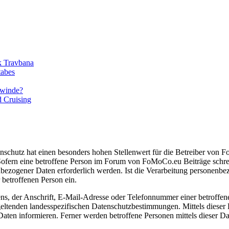
ik Travbana
tabes
ewinde?
d Cruising
enschutz hat einen besonders hohen Stellenwert für die Betreiber von
ofern eine betroffene Person im Forum von FoMoCo.eu Beiträge schrei
bezogener Daten erforderlich werden. Ist die Verarbeitung personenbezo
 betroffenen Person ein.
, der Anschrift, E-Mail-Adresse oder Telefonnummer einer betroffenen
tenden landesspezifischen Datenschutzbestimmungen. Mittels dieser
ten informieren. Ferner werden betroffene Personen mittels dieser Da