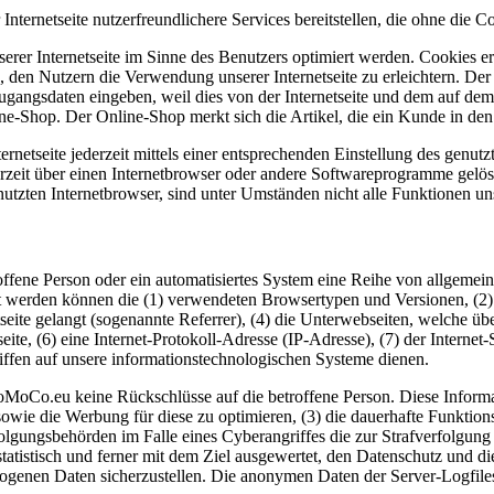
ernetseite nutzerfreundlichere Services bereitstellen, die ohne die C
erer Internetseite im Sinne des Benutzers optimiert werden. Cookies er
 den Nutzern die Verwendung unserer Internetseite zu erleichtern. Der 
ne Zugangsdaten eingeben, weil dies von der Internetseite und dem au
ne-Shop. Der Online-Shop merkt sich die Artikel, die ein Kunde in den 
rnetseite jederzeit mittels einer entsprechenden Einstellung des genu
erzeit über einen Internetbrowser oder andere Softwareprogramme gelösc
utzten Internetbrowser, sind unter Umständen nicht alle Funktionen uns
roffene Person oder ein automatisiertes System eine Reihe von allgeme
sst werden können die (1) verwendeten Browsertypen und Versionen, (2
seite gelangt (sogenannte Referrer), (4) die Unterwebseiten, welche übe
eite, (6) eine Internet-Protokoll-Adresse (IP-Adresse), (7) der Interne
ffen auf unsere informationstechnologischen Systeme dienen.
MoCo.eu keine Rückschlüsse auf die betroffene Person. Diese Informat
ite sowie die Werbung für diese zu optimieren, (3) die dauerhafte Funkt
rfolgungsbehörden im Falle eines Cyberangriffes die zur Strafverfolgu
tistisch und ferner mit dem Ziel ausgewertet, den Datenschutz und di
zogenen Daten sicherzustellen. Die anonymen Daten der Server-Logfiles