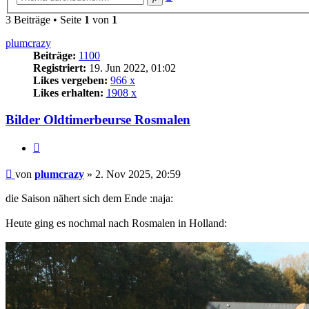
Suche
3 Beiträge • Seite
1
von
1
plumcrazy
Beiträge:
1100
Registriert:
19. Jun 2022, 01:02
Likes vergeben:
966 x
Likes erhalten:
1908 x
Bilder Oldtimerbeurse Rosmalen
Zitat
Beitrag
von
plumcrazy
»
2. Nov 2025, 20:59
die Saison nähert sich dem Ende :naja:
Heute ging es nochmal nach Rosmalen in Holland: