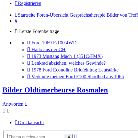
Registrieren
Startseite
Foren-Übersicht
Gesprächstherapie
Bilder von Tref
Suche
Letzte Forenbeiträge
Gehe
Ford 1969 F-100 4WD
zum
Gehe
Hallo aus der CH
letzten
zum
Gehe
1973 Mustang Mach 1 (351C/FMX)
Beitrag
letzten
zum
Gehe
Lenkrad abziehen, welches Gewinde?
Beitrag
letzten
zum
Gehe
1978 Ford Econoline Briefeintrag Lautstärke
Beitrag
letzten
zum
Gehe
Verkaufe meinen Ford F100 Shortbed aus 1965
Beitrag
letzten
zum
Beitrag
letzten
Bilder Oldtimerbeurse Rosmalen
Beitrag
Antworten
Druckansicht
Erweiterte
Suche