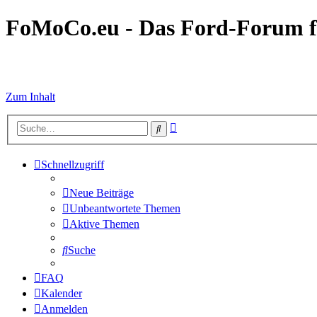
FoMoCo.eu - Das Ford-Forum f
☮ STOP WAR
Zum Inhalt
Erweiterte
Suche
Suche
Schnellzugriff
Neue Beiträge
Unbeantwortete Themen
Aktive Themen
Suche
FAQ
Kalender
Anmelden