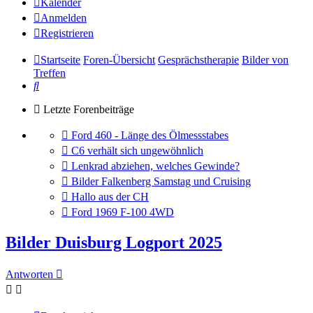
Kalender
Anmelden
Registrieren
Startseite
Foren-Übersicht
Gesprächstherapie
Bilder von
Treffen
Suche
Letzte Forenbeiträge
Gehe
Ford 460 - Länge des Ölmessstabes
zum
Gehe
C6 verhält sich ungewöhnlich
letzten
zum
Gehe
Lenkrad abziehen, welches Gewinde?
Beitrag
letzten
zum
Gehe
Bilder Falkenberg Samstag und Cruising
Beitrag
letzten
zum
Gehe
Hallo aus der CH
Beitrag
letzten
zum
Gehe
Ford 1969 F-100 4WD
Beitrag
letzten
zum
Beitrag
letzten
Bilder Duisburg Logport 2025
Beitrag
Antworten