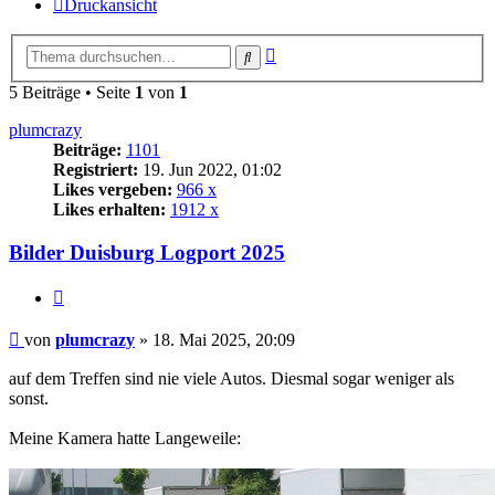
Druckansicht
Erweiterte
Suche
Suche
5 Beiträge • Seite
1
von
1
plumcrazy
Beiträge:
1101
Registriert:
19. Jun 2022, 01:02
Likes vergeben:
966 x
Likes erhalten:
1912 x
Bilder Duisburg Logport 2025
Zitat
Beitrag
von
plumcrazy
»
18. Mai 2025, 20:09
auf dem Treffen sind nie viele Autos. Diesmal sogar weniger als
sonst.
Meine Kamera hatte Langeweile: