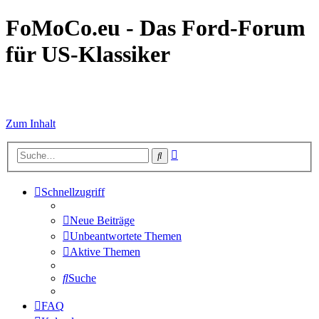
FoMoCo.eu - Das Ford-Forum
für US-Klassiker
☮ STOP WAR
Zum Inhalt
Erweiterte
Suche
Suche
Schnellzugriff
Neue Beiträge
Unbeantwortete Themen
Aktive Themen
Suche
FAQ