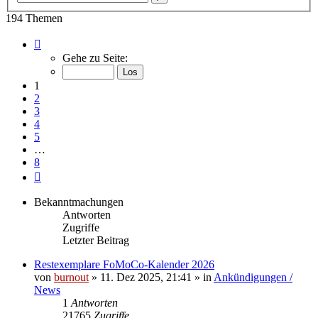
Suche
194 Themen
Seite
1
Gehe zu Seite:
von
8
1
2
3
4
5
…
8
Nächste
Bekanntmachungen
Antworten
Zugriffe
Letzter Beitrag
Restexemplare FoMoCo-Kalender 2026
von
burnout
» 11. Dez 2025, 21:41 » in
Ankündigungen /
News
1
Antworten
21765
Zugriffe