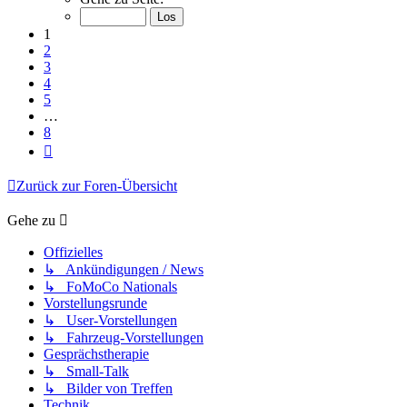
von
8
1
2
3
4
5
…
8
Nächste
Zurück zur Foren-Übersicht
Gehe zu
Offizielles
↳ Ankündigungen / News
↳ FoMoCo Nationals
Vorstellungsrunde
↳ User-Vorstellungen
↳ Fahrzeug-Vorstellungen
Gesprächstherapie
↳ Small-Talk
↳ Bilder von Treffen
Technik