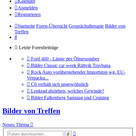
Kalender
Anmelden
Registrieren
Startseite
Foren-Übersicht
Gesprächstherapie
Bilder von
Treffen
Suche
Letzte Forenbeiträge
Gehe
Ford 460 - Länge des Ölmessstabes
zum
Gehe
Bilder Classic car week Rättvik Travbana
letzten
zum
Gehe
Rock Auto vorübergehender Importstop wg. EU-
Beitrag
letzten
zum
Verpacku...
Beitrag
letzten
Gehe
C6 verhält sich ungewöhnlich
Beitrag
zum
Gehe
Lenkrad abziehen, welches Gewinde?
letzten
zum
Gehe
Bilder Falkenberg Samstag und Cruising
Beitrag
letzten
zum
Beitrag
letzten
Bilder von Treffen
Beitrag
Neues Thema
Erweiterte
Suche