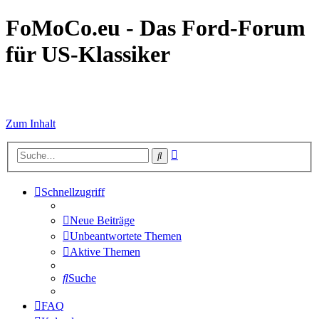
FoMoCo.eu - Das Ford-Forum
für US-Klassiker
☮ STOP WAR
Zum Inhalt
Erweiterte
Suche
Suche
Schnellzugriff
Neue Beiträge
Unbeantwortete Themen
Aktive Themen
Suche
FAQ