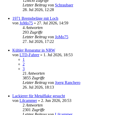
124430
Zugriffe
Letzter Beitrag
von
Schraubaer
28. Jul 2026, 12:28
1971 Bremsbeläge mit Loch
von
JoMo75
» 27. Jul 2026, 14:59
4
Antworten
293
Zugriffe
Letzter Beitrag
von
JoMo75
27. Jul 2026, 17:22
Kühler Reparatur in NRW
von
LTD-Fahrer
» 1. Jul 2026, 18:53
1
2
3
21
Antworten
3855
Zugriffe
Letzter Beitrag
von
Joerg Ranchero
26. Jul 2026, 18:13
Lackierer für Metalflake gesucht
von
Lilcammer
» 2. Jun 2026, 20:53
2
Antworten
2301
Zugriffe
Letzter Beitrag
von
Lilcammer