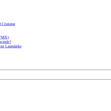
d Cruising
/FMX)
ewinde?
rag Lautstärke