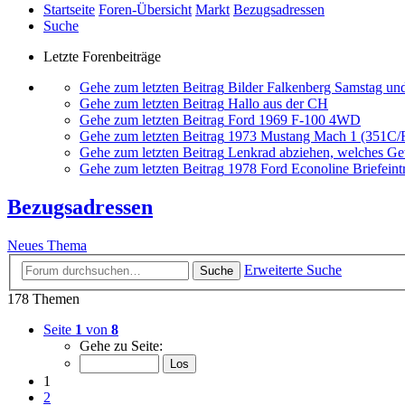
Startseite
Foren-Übersicht
Markt
Bezugsadressen
Suche
Letzte Forenbeiträge
Gehe zum letzten Beitrag
Bilder Falkenberg Samstag un
Gehe zum letzten Beitrag
Hallo aus der CH
Gehe zum letzten Beitrag
Ford 1969 F-100 4WD
Gehe zum letzten Beitrag
1973 Mustang Mach 1 (351C
Gehe zum letzten Beitrag
Lenkrad abziehen, welches G
Gehe zum letzten Beitrag
1978 Ford Econoline Briefeint
Bezugsadressen
Neues Thema
Erweiterte Suche
Suche
178 Themen
Seite
1
von
8
Gehe zu Seite:
1
2