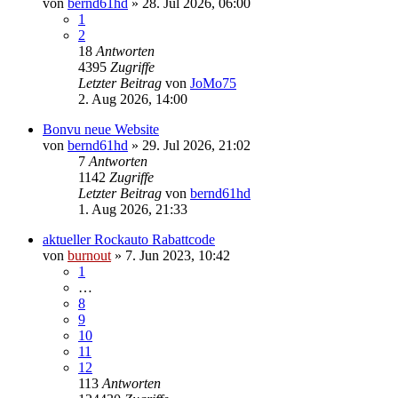
von
bernd61hd
» 28. Jul 2026, 06:00
1
2
18
Antworten
4395
Zugriffe
Letzter Beitrag
von
JoMo75
2. Aug 2026, 14:00
Bonvu neue Website
von
bernd61hd
» 29. Jul 2026, 21:02
7
Antworten
1142
Zugriffe
Letzter Beitrag
von
bernd61hd
1. Aug 2026, 21:33
aktueller Rockauto Rabattcode
von
burnout
» 7. Jun 2023, 10:42
1
…
8
9
10
11
12
113
Antworten