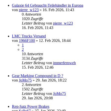
Galaxie 64 Gebraucht-Teilehändler in Europa
von
pierre_w123
» 16. Feb 2026, 11:43
0
Antworten
1020
Zugriffe
Letzter Beitrag
von
pierre_w123
16. Feb 2026, 11:43
LMC Trucks Versand
von
1966F100
» 12. Feb 2026, 18:44
1
2
10
Antworten
3134
Zugriffe
Letzter Beitrag
von
immerfernweh
15. Feb 2026, 12:46
Gear Marking Compound in D ?
von
JoMo75
» 29. Jan 2026, 18:22
2
Antworten
1502
Zugriffe
Letzter Beitrag
von
JoMo75
29. Jan 2026, 20:08
Rep-Satz Power Brakes
von
Sally67
» 27. Jan 2026, 22:49