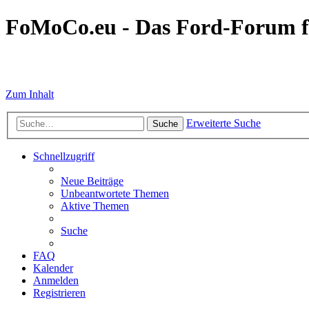
FoMoCo.eu - Das Ford-Forum f
☮ STOP WAR
Zum Inhalt
Erweiterte Suche
Suche
Schnellzugriff
Neue Beiträge
Unbeantwortete Themen
Aktive Themen
Suche
FAQ
Kalender
Anmelden
Registrieren