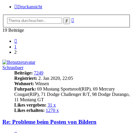
Druckansicht
Erweiterte
Suche
Suche
19 Beiträge
Vorherige
1
2
Schraubaer
Beiträge:
7249
Registriert:
2. Jan 2020, 22:05
Wohnort:
Winsen
Fuhrpark:
69 Mustang Sportsroof(RIP), 69 Mercury
Cougar(RIP), 71 Dodge Challenger R/T, 98 Dodge Durango,
11 Mustang GT
Likes vergeben:
31 x
Likes erhalten:
1270 x
Re: Probleme beim Posten von Bildern
Zitat