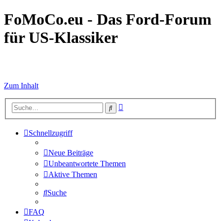
FoMoCo.eu - Das Ford-Forum
für US-Klassiker
☮ STOP WAR
Zum Inhalt
Erweiterte
Suche
Suche
Schnellzugriff
Neue Beiträge
Unbeantwortete Themen
Aktive Themen
Suche
FAQ