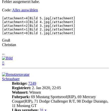
Fehler ausgemerzt habe.
Code:
Alles auswählen
[attachment=4]Bild 5.jpg[/attachment]

[attachment=3]Bild 4.jpg[/attachment]

[attachment=2]Bild 3.jpg[/attachment]

[attachment=1]Bild 2.jpg[/attachment]

Gruß
Christian
--
Nach
oben
Schraubaer
Beiträge:
7249
Registriert:
2. Jan 2020, 22:05
Wohnort:
Winsen
Fuhrpark:
69 Mustang Sportsroof(RIP), 69 Mercury
Cougar(RIP), 71 Dodge Challenger R/T, 98 Dodge Durango,
11 Mustang GT
Likes vergeben:
31 x