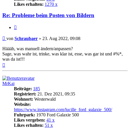
Likes erhalten:
1270 x
Re: Probleme beim Posten von Bildern
Zitat
Beitrag
von
Schraubaer
»
23. Aug 2022, 09:08
Häääh, was manuell ändern/anpassen?
Sage, was wahr ist, trinke, was klar ist, esse, was gar ist und #%*,
was da ist!!!
Nach
oben
MrKai
Beiträge:
185
Registriert:
21. Dez 2021, 09:35
Wohnort:
Westerwald
Website:
https://www.instagram.com/lucille_ford_galaxie_500/
Fuhrpark:
1970 Ford Galaxie 500
Likes vergeben:
41 x
Likes erhalten:
51 x