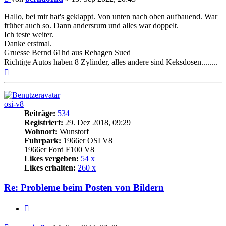
Hallo, bei mir hat's geklappt. Von unten nach oben aufbauend. War
früher auch so. Dann andersrum und alles war doppelt.
Ich teste weiter.
Danke erstmal.
Gruesse Bernd 61hd aus Rehagen Sued
Richtige Autos haben 8 Zylinder, alles andere sind Keksdosen........
Nach
oben
osi-v8
Beiträge:
534
Registriert:
29. Dez 2018, 09:29
Wohnort:
Wunstorf
Fuhrpark:
1966er OSI V8
1966er Ford F100 V8
Likes vergeben:
54 x
Likes erhalten:
260 x
Re: Probleme beim Posten von Bildern
Zitat
Beitrag