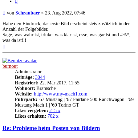
Beitrag
von
Schraubaer
»
23. Aug 2022, 07:46
Habe den Eindruck, das erste Bild erscheint stets zusätzlich in der
Anzahl der Folgebilder.
Sage, was wahr ist, trinke, was klar ist, esse, was gar ist und #%*,
was da ist!!!
Nach
oben
burnout
Administrator
Beiträge:
3044
Registriert:
22. Mär 2017, 11:55
Wohnort:
Bramsche
Website:
http://www.my-mach1.com
Fuhrpark:
'67 Mustang | '67 Fairlane 500 Ranchwagon | '69
Mustang Mach 1 | '69 Torino GT
Likes vergeben:
215 x
Likes erhalten:
702 x
Re: Probleme beim Posten von Bildern