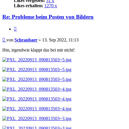
Likes vergeben:
31 x
Likes erhalten:
1270 x
Re: Probleme beim Posten von Bildern
Zitat
Beitrag
von
Schraubaer
»
13. Sep 2022, 11:13
Hm, irgendwie klappt das bei mir nicht!