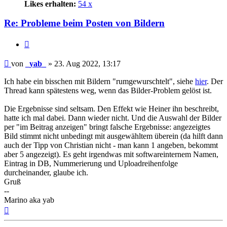
Likes erhalten:
54 x
Re: Probleme beim Posten von Bildern
Zitat
Beitrag
von
_yab_
»
23. Aug 2022, 13:17
Ich habe ein bisschen mit Bildern "rumgewurschtelt", siehe
hier
. Der
Thread kann spätestens weg, wenn das Bilder-Problem gelöst ist.
Die Ergebnisse sind seltsam. Den Effekt wie Heiner ihn beschreibt,
hatte ich mal dabei. Dann wieder nicht. Und die Auswahl der Bilder
per "im Beitrag anzeigen" bringt falsche Ergebnisse: angezeigtes
Bild stimmt nicht unbedingt mit ausgewähltem überein (da hilft dann
auch der Tipp von Christian nicht - man kann 1 angeben, bekommt
aber 5 angezeigt). Es geht irgendwas mit softwareinternem Namen,
Eintrag in DB, Nummerierung und Uploadreihenfolge
durcheinander, glaube ich.
Gruß
--
Marino aka yab
Nach
oben