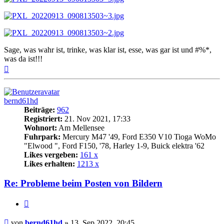
Sage, was wahr ist, trinke, was klar ist, esse, was gar ist und #%*,
was da ist!!!
Nach
oben
bernd61hd
Beiträge:
962
Registriert:
21. Nov 2021, 17:33
Wohnort:
Am Mellensee
Fuhrpark:
Mercury M47 '49, Ford E350 V10 Tioga WoMo
"Elwood ", Ford F150, '78, Harley 1-9, Buick elektra '62
Likes vergeben:
161 x
Likes erhalten:
1213 x
Re: Probleme beim Posten von Bildern
Zitat
Beitrag
von
bernd61hd
»
13. Sep 2022, 20:45