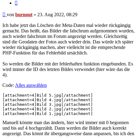
Zitat
Beitrag
von
burnout
»
23. Aug 2022, 08:29
Ich habe jetzt das Löschen der Meta-Daten mal wieder rückgängig
gemacht. Das heißt, das Bilder die falschrum aufgenommen wurden,
auch wieder falschrum im Forum angezeigt werden. Gleichzeitig
sind die Geodaten der Fotos auch wieder drin. Das würde ich später
wieder rückgängig machen, aber vielleicht ist die entsprechende
PHP-Funktion für das Fehlerbild ursächlich.
So werden die Bilder mit der fehlerhaften funktion eingebunden. Es
wird immer die ID des letzten Bildes verwendet (hier wäre das die
4).
Code:
Alles auswählen
[attachment=4]Bild 5.jpg[/attachment]

[attachment=4]Bild 4.jpg[/attachment]

[attachment=4]Bild 3.jpg[/attachment]

[attachment=4]Bild 2.jpg[/attachment]

Manuell könnte man das ändern, hier wird immer mit 0 begonnen
und bis auf 4 hochgezählt. Dann werden die Bilder auch korrekt
angezeigt. Das könnt ihr übergangsweise dann anpassen, bis ich den