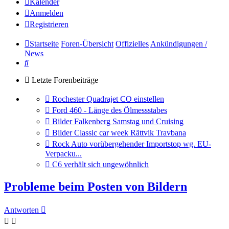
Kalender
Anmelden
Registrieren
Startseite
Foren-Übersicht
Offizielles
Ankündigungen /
News
Suche
Letzte Forenbeiträge
Gehe
Rochester Quadrajet CO einstellen
zum
Gehe
Ford 460 - Länge des Ölmessstabes
letzten
zum
Gehe
Bilder Falkenberg Samstag und Cruising
Beitrag
letzten
zum
Gehe
Bilder Classic car week Rättvik Travbana
Beitrag
letzten
zum
Gehe
Rock Auto vorübergehender Importstop wg. EU-
Beitrag
letzten
zum
Verpacku...
Beitrag
letzten
Gehe
C6 verhält sich ungewöhnlich
Beitrag
zum
letzten
Probleme beim Posten von Bildern
Beitrag
Antworten