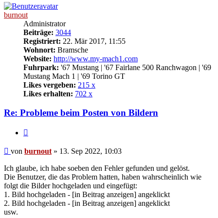
burnout
Administrator
Beiträge:
3044
Registriert:
22. Mär 2017, 11:55
Wohnort:
Bramsche
Website:
http://www.my-mach1.com
Fuhrpark:
'67 Mustang | '67 Fairlane 500 Ranchwagon | '69
Mustang Mach 1 | '69 Torino GT
Likes vergeben:
215 x
Likes erhalten:
702 x
Re: Probleme beim Posten von Bildern
Zitat
Beitrag
von
burnout
»
13. Sep 2022, 10:03
Ich glaube, ich habe soeben den Fehler gefunden und gelöst.
Die Benutzer, die das Problem hatten, haben wahrscheinlich wie
folgt die Bilder hochgeladen und eingefügt:
1. Bild hochgeladen - [in Beitrag anzeigen] angeklickt
2. Bild hochgeladen - [in Beitrag anzeigen] angeklickt
usw.