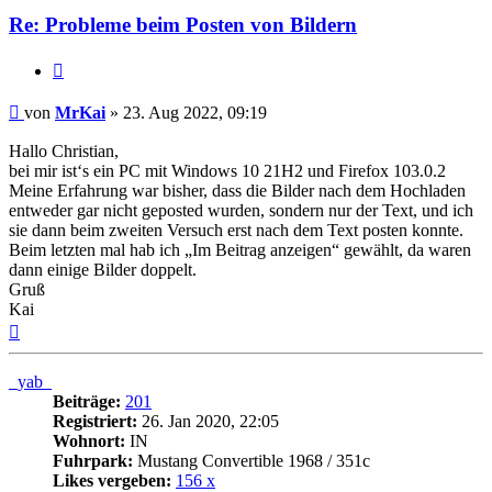
Re: Probleme beim Posten von Bildern
Zitat
Beitrag
von
MrKai
»
23. Aug 2022, 09:19
Hallo Christian,
bei mir ist‘s ein PC mit Windows 10 21H2 und Firefox 103.0.2
Meine Erfahrung war bisher, dass die Bilder nach dem Hochladen
entweder gar nicht geposted wurden, sondern nur der Text, und ich
sie dann beim zweiten Versuch erst nach dem Text posten konnte.
Beim letzten mal hab ich „Im Beitrag anzeigen“ gewählt, da waren
dann einige Bilder doppelt.
Gruß
Kai
Nach
oben
_yab_
Beiträge:
201
Registriert:
26. Jan 2020, 22:05
Wohnort:
IN
Fuhrpark:
Mustang Convertible 1968 / 351c
Likes vergeben:
156 x