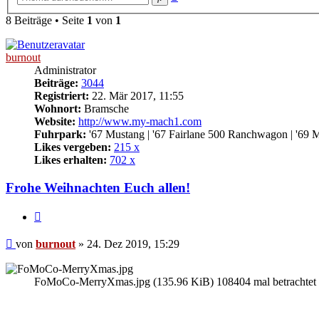
Suche
8 Beiträge • Seite
1
von
1
burnout
Administrator
Beiträge:
3044
Registriert:
22. Mär 2017, 11:55
Wohnort:
Bramsche
Website:
http://www.my-mach1.com
Fuhrpark:
'67 Mustang | '67 Fairlane 500 Ranchwagon | '69 
Likes vergeben:
215 x
Likes erhalten:
702 x
Frohe Weihnachten Euch allen!
Zitat
Beitrag
von
burnout
»
24. Dez 2019, 15:29
FoMoCo-MerryXmas.jpg (135.96 KiB) 108404 mal betrachtet