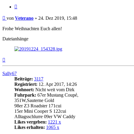
Zitat
Beitrag
von
Veterano
»
24. Dez 2019, 15:48
Frohe Weihnachten Euch allen!
Dateianhänge
Nach
oben
Sally67
Beiträge:
3117
Registriert:
12. Apr 2017, 14:26
Wohnort:
Nicht weit vom Dirk
Fuhrpark:
67er Mustang Coupé,
351W,Sauterne Gold
98er Z3 Roadster 171cui
15er Mini Cooper S 122cui
Alltagsschlurre 09er VW Caddy
Likes vergeben:
1221 x
Likes erhalten:
1065 x