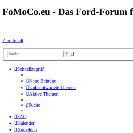
FoMoCo.eu - Das Ford-Forum f
☮ STOP WAR
Zum Inhalt
Erweiterte
Suche
Suche
Schnellzugriff
Neue Beiträge
Unbeantwortete Themen
Aktive Themen
Suche
FAQ
Kalender
Anmelden