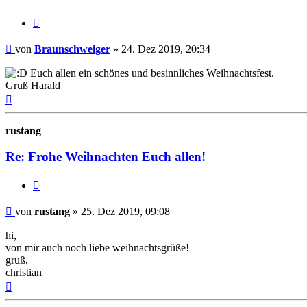
Zitat
Beitrag
von
Braunschweiger
»
24. Dez 2019, 20:34
Euch allen ein schönes und besinnliches Weihnachtsfest.
Gruß Harald
Nach
oben
rustang
Re: Frohe Weihnachten Euch allen!
Zitat
Beitrag
von
rustang
»
25. Dez 2019, 09:08
hi,
von mir auch noch liebe weihnachtsgrüße!
gruß,
christian
Nach
oben