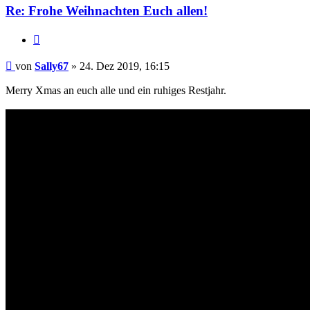
Re: Frohe Weihnachten Euch allen!
Zitat
Beitrag
von
Sally67
»
24. Dez 2019, 16:15
Merry Xmas an euch alle und ein ruhiges Restjahr.