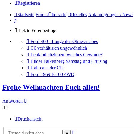
Registrieren
Startseite
Foren-Übersicht
Offizielles
Ankündigungen / News
Suche
Letzte Forenbeiträge
Gehe
Ford 460 - Länge des Ölmessstabes
zum
Gehe
C6 verhält sich ungewöhnlich
letzten
zum
Gehe
Lenkrad abziehen, welches Gewinde?
Beitrag
letzten
zum
Gehe
Bilder Falkenberg Samstag und Cruising
Beitrag
letzten
zum
Gehe
Hallo aus der CH
Beitrag
letzten
zum
Gehe
Ford 1969 F-100 4WD
Beitrag
letzten
zum
Beitrag
letzten
Frohe Weihnachten Euch allen!
Beitrag
Antworten
Druckansicht
Erweiterte
Suche