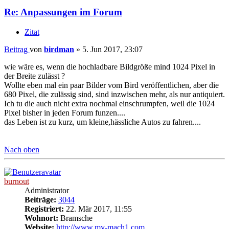
Re: Anpassungen im Forum
Zitat
Beitrag
von
birdman
»
5. Jun 2017, 23:07
wie wäre es, wenn die hochladbare Bildgröße mind 1024 Pixel in
der Breite zulässt ?
Wollte eben mal ein paar Bilder vom Bird veröffentlichen, aber die
680 Pixel, die zulässig sind, sind inzwischen mehr, als nur antiquiert.
Ich tu die auch nicht extra nochmal einschrumpfen, weil die 1024
Pixel bisher in jeden Forum funzen....
das Leben ist zu kurz, um kleine,hässliche Autos zu fahren....
Nach oben
burnout
Administrator
Beiträge:
3044
Registriert:
22. Mär 2017, 11:55
Wohnort:
Bramsche
Website:
http://www.my-mach1.com