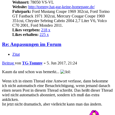
Wohnort:
78050 VS-VL
Website:
http://tommy.hat-gar-keine-homepage.de/
Fuhrpark:
Ford Mustang Coupe 1969 302cui, Ford Torino
GT Fastback 1971 302cui, Mercury Cougar Coupe 1969
351cui, Chrysler Sebring Cabrio 2004 2,7 Liter V6, Volco
C70 2001, Ford Mondeo 2011.
Likes vergeben:
218 x
Likes erhalten:
225 x
Re: Anpassungen im Forum
Zitat
Beitrag
von
TG-Tommy
»
5. Jun 2017, 21:24
Kaum da und schon was bemerkt...
Wenn ich in einem Thread eine Antwort verfasse, dann bekomme
ich nicht automatisch eine Benachrichtigung, wenn jemand danach
einen neuen Post in diesem Thread schreibt. Das heißt dieser Thread
wird nicht automatisch abonniert, sondern ich muß das extra
anklicken.
Ist jetzt nicht dramatisch, aber vielleicht kann man das ändern.