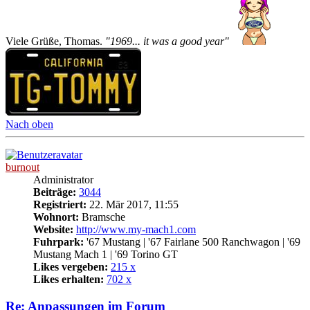
Viele Grüße, Thomas.
"1969... it was a good year"
Nach oben
burnout
Administrator
Beiträge:
3044
Registriert:
22. Mär 2017, 11:55
Wohnort:
Bramsche
Website:
http://www.my-mach1.com
Fuhrpark:
'67 Mustang | '67 Fairlane 500 Ranchwagon | '69
Mustang Mach 1 | '69 Torino GT
Likes vergeben:
215 x
Likes erhalten:
702 x
Re: Anpassungen im Forum