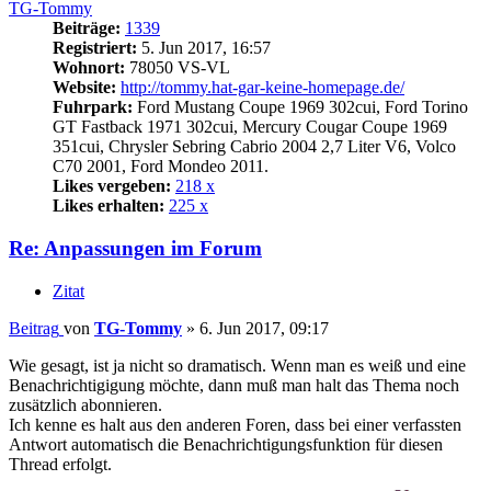
TG-Tommy
Beiträge:
1339
Registriert:
5. Jun 2017, 16:57
Wohnort:
78050 VS-VL
Website:
http://tommy.hat-gar-keine-homepage.de/
Fuhrpark:
Ford Mustang Coupe 1969 302cui, Ford Torino
GT Fastback 1971 302cui, Mercury Cougar Coupe 1969
351cui, Chrysler Sebring Cabrio 2004 2,7 Liter V6, Volco
C70 2001, Ford Mondeo 2011.
Likes vergeben:
218 x
Likes erhalten:
225 x
Re: Anpassungen im Forum
Zitat
Beitrag
von
TG-Tommy
»
6. Jun 2017, 09:17
Wie gesagt, ist ja nicht so dramatisch. Wenn man es weiß und eine
Benachrichtigigung möchte, dann muß man halt das Thema noch
zusätzlich abonnieren.
Ich kenne es halt aus den anderen Foren, dass bei einer verfassten
Antwort automatisch die Benachrichtigungsfunktion für diesen
Thread erfolgt.